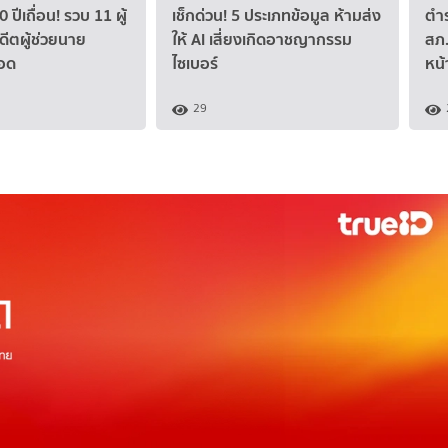
ปีเถื่อน! รวบ 11 ผู้
เช็กด่วน! 5 ประเภทข้อมูล ห้ามส่ง
ตำร
ดีตผู้ช่วยนาย
ให้ AI เสี่ยงเกิดอาชญากรรม
สภ.
สอด
ไซเบอร์
หน้า
29