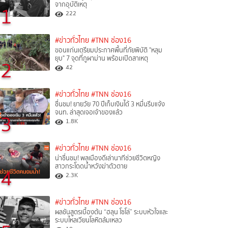
จากอุบัติเหตุ
1
222
#ข่าวทั่วไทย
#TNN ช่อง16
ขอนแก่นเตรียมประกาศพื้นที่ภัยพิบัติ "หลุม
ยุบ" 7 จุดที่ภูผาม่าน พร้อมเปิดสาเหตุ
2
42
#ข่าวทั่วไทย
#TNN ช่อง16
ชื่นชม! ยายวัย 70 ปีเก็บเงินได้ 3 หมื่นรีบแจ้ง
จนท. ล่าสุดเจอเจ้าของแล้ว
3
1.8K
#ข่าวทั่วไทย
#TNN ช่อง16
น่าชื่นชม! พลเมืองดีเล่านาทีช่วยชีวิตหญิง
สาวกระโดดน้ำหวังฆ่าตัวตาย
4
2.3K
#ข่าวทั่วไทย
#TNN ช่อง16
ผลชันสูตรเบื้องต้น “ฮลุน โซโล่” ระบบหัวใจและ
ระบบไหลเวียนโลหิตล้มเหลว