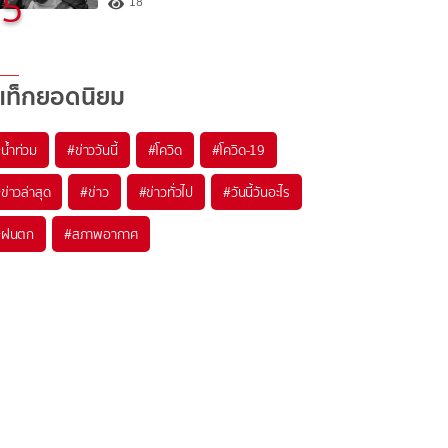
5
18
แท็กยอดนิยม
#
น้ำท่วม
#
ข่าววันนี้
#
โควิด
#
โควิด-19
#
ข่าวล่าสุด
#
ข่าว
#
ข่าวทั่วไป
#
วันนี้วันอะไร
#
ฝนตก
#
สภาพอากาศ