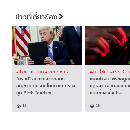
ข่าวที่เกี่ยวข้อง
#ข่าวต่างประเทศ
#TNN ช่อง16
#ข่าวทั่วไทย
#TNN ช่อง
“ทรัมป์” ลงนามจำกัดสิทธิ
เตือน! เผยแพร่ข้อมูล
สัญชาติอเมริกันโดยกำเนิด หวัง
กฎหมายผ่านสังคมออ
ยุติ Birth Tourism
หนักทั้งจำทั้งปรับ
15
18