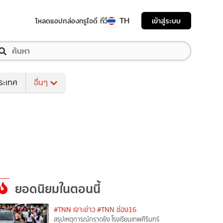
TH
เข้าสู่ระบบ
โหลดแอป
กล่องทรูไอดี ทีวี
ระเทศ
อื่นๆ
ยอดนิยมในตอนนี้
#TNN เจาะข่าว
#TNN ช่อง16
สรุปเหตุการณ์กราดยิง โรงเรียนเทพศิรินทร์