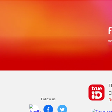
T
E
Follow us
อ