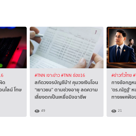
16
#TNN เจาะข่าว
#TNN ช่อง16
#ข่าวทั่วไทย
#
ผิด
สกัดวงจรบัญชีม้า! คุมวงเงินโอน
กางข้อกฎหม
นไลน์ โทษ
“เยาวชน” ตามช่วงอายุ ลดความ
'ดร.ณัฏฐ์' ห
เสี่ยงตกเป็นเหยื่อมิจฉาชีพ
ทางเพศฟ้อ
49
21