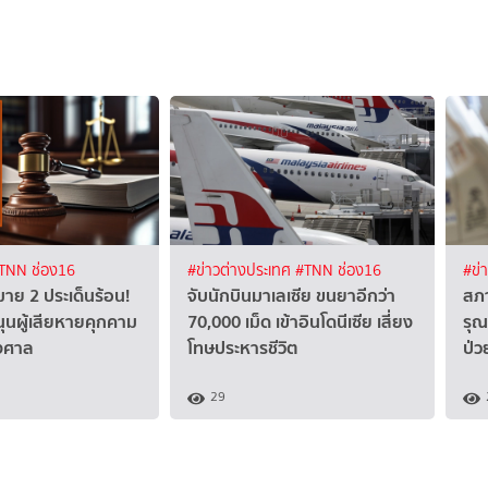
TNN ช่อง16
#ข่าวต่างประเทศ
#TNN ช่อง16
#ข่
าย 2 ประเด็นร้อน!
จับนักบินมาเลเซีย ขนยาอีกว่า
สภ
นุนผู้เสียหายคุกคาม
70,000 เม็ด เข้าอินโดนีเซีย เสี่ยง
รุณ
งศาล
โทษประหารชีวิต
ป่ว
29