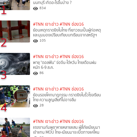
นนทบุรี เกิดอะไรขึ้นบ้าง ?
1
834
#TNN เจาะข่าว
#TNN ช่อง16
ย้อนเหตุกราดยิงในไทย ที่เยาวชนเป็นผู้ก่อเหตุ
และมุมมองเปรียบเทียบบทเรียนจากสหรัฐฯ
2
105
#TNN เจาะข่าว
#TNN ช่อง16
พายุ "ดอลฟิน" จ่อจีน-ไต้หวัน ไทยเตือนฝน
หนัก 6-9 ส.ค.
3
86
#TNN เจาะข่าว
#TNN ช่อง16
ย้อนรอยโศกนาฏกรรม กราดยิงในรั้วโรงเรียน
ไทย ความสูญเสียที่ไม่อาจลืม
4
28
#TNN เจาะข่าว
#TNN ช่อง16
แรงงานกัมพูชาหายหลายแสน ผู้ลี้ภัยเมียนมา
เข้าแทน MOU ไทย-เมียนมาจะเปิดทางแค่ไหน