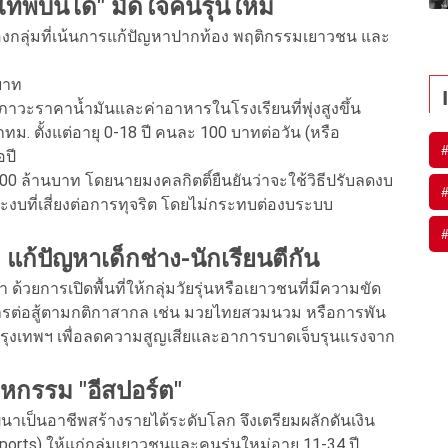
เทพบินได้" มัดใจคนรุ่นใหม่
องกลุ่มที่เน้นการแก้ปัญหาปากท้อง พฤติกรรมเยาวชน และ
บาท
วะราคาน้ำมันและค่าอาหารในโรงเรียนที่พุ่งสูงขึ้น
ทม. ตั้งแต่อายุ 0-18 ปี คนละ 100 บาทต่อวัน (หรือ
อปี
00 ล้านบาท โดยนายมงคลกิตติ์ยืนยันว่าจะใช้วิธีปรับลดงบ
และงบที่เสี่ยงต่อการทุจริต โดยไม่กระทบต่องบระบบ
 แก้ปัญหาเด็กช่าง-นักเรียนตีกัน
้วยการเปิดพื้นที่ให้กลุ่มวัยรุ่นหรือเยาวชนที่มีความขัด
าการต่อสู้ตามกติกาสากล เช่น มวยไทยสวมนวม หรือการพัน
ของกรุงเทพฯ เพื่อลดความสูญเสียและอาการบาดเจ็บรุนแรงจาก
หกรรม "อีสปอร์ต"
ป็นอาชีพสร้างรายได้ระดับโลก จึงเตรียมผลักดันเงิน
ports) ให้แก่กลุ่มเยาวชนและคนรุ่นใหม่อายุ 11-34 ปี