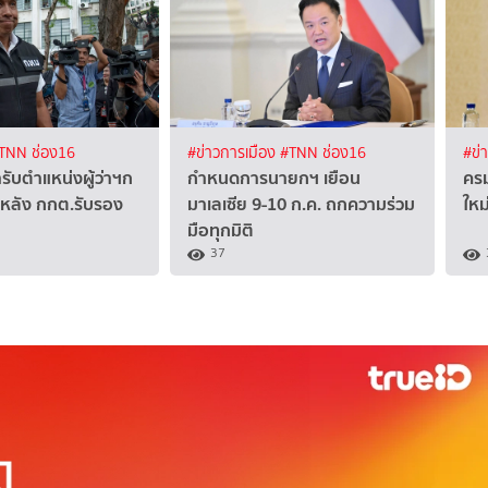
TNN ช่อง16
#ข่าวการเมือง
#TNN ช่อง16
#ข่
้ารับตำแหน่งผู้ว่าฯก
กำหนดการนายกฯ เยือน
ครม
2 หลัง กกต.รับรอง
มาเลเซีย 9-10 ก.ค. ถกความร่วม
ใหม
มือทุกมิติ
37