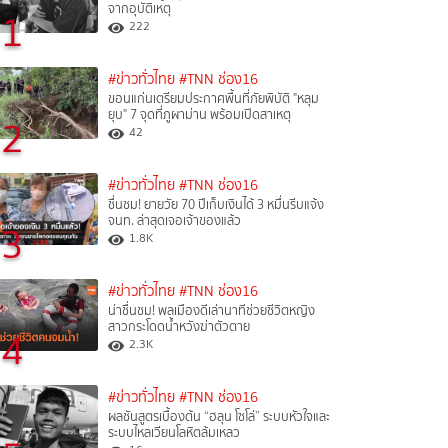
จากอุบัติเหตุ
1
222
#ข่าวทั่วไทย
#TNN ช่อง16
ขอนแก่นเตรียมประกาศพื้นที่ภัยพิบัติ "หลุม
ยุบ" 7 จุดที่ภูผาม่าน พร้อมเปิดสาเหตุ
2
42
#ข่าวทั่วไทย
#TNN ช่อง16
ชื่นชม! ยายวัย 70 ปีเก็บเงินได้ 3 หมื่นรีบแจ้ง
จนท. ล่าสุดเจอเจ้าของแล้ว
3
1.8K
#ข่าวทั่วไทย
#TNN ช่อง16
น่าชื่นชม! พลเมืองดีเล่านาทีช่วยชีวิตหญิง
สาวกระโดดน้ำหวังฆ่าตัวตาย
4
2.3K
#ข่าวทั่วไทย
#TNN ช่อง16
ผลชันสูตรเบื้องต้น “ฮลุน โซโล่” ระบบหัวใจและ
ระบบไหลเวียนโลหิตล้มเหลว