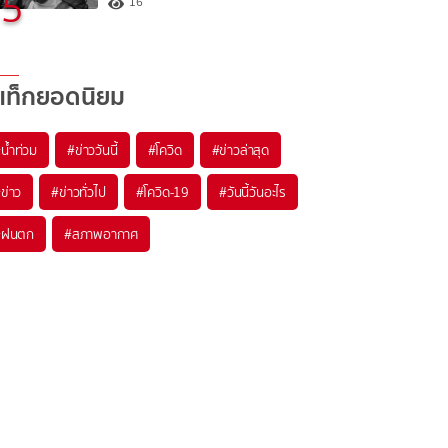
5
16
แท็กยอดนิยม
#
น้ำท่วม
#
ข่าววันนี้
#
โควิด
#
ข่าวล่าสุด
#
ข่าว
#
ข่าวทั่วไป
#
โควิด-19
#
วันนี้วันอะไร
#
ฝนตก
#
สภาพอากาศ