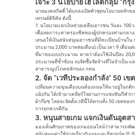
เจาะ 3 นโยบายไฮไลต์กลุ่ม "กรุง
นายมงคลกิตติ์ ได้แถลงเปิดตัวชุดนโยบายหลักข
เทรนด์ดิจิทัล ดังนี้:
1. นโยบายแจกเงินช่วยเหลือเยาวชน วันละ 100 
เพื่อลดภาระค่าครองชีพของผู้ปกครองท่ามกลางภา
เสนอให้เงินสนับสนุนเยาวชนที่มีทะเบียนบ้านใน ก
ประมาณ 2,000 บาทต่อเดือน) เป็นเวลา 9 เดือนต่
ที่มาของงบประมาณ: คาดว่าต้องใช้เงินปีละ 20,0
ประมาณที่ซ้ำซ้อน งบจัดซื้อจัดจ้างที่ไม่จำเป็น 
สาธารณูปโภคหลักของ กทม.
2. จัด "เวทีประลองกำลัง" 50 เขต
เปลี่ยนความขุนเคืองบนท้องถนนให้มาอยู่ในกติกา ด
แย้งกัน ได้เข้ามาเคลียร์ใจผ่านการแข่งขันกีฬ
ผ้าก๊อซ โดยจะจัดตั้งเวทีนี้ให้ครบทั้ง 50 เขต
การยกพวกตีกัน
3. หนุนสายเกม แจกเงินดันอุตสา
มองเห็นศักยภาพของเกมออนไลน์ว่าสามารถพัฒนาเ
สนับสนุนค่าใช้จ่ายเกี่ยวกับเกมและอีสปอร์ต (E-S