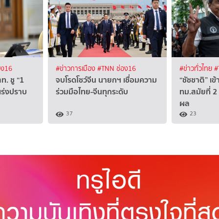
อง16
#ข่าวการเมือง
#TNN ช่อง16
#ข่าวทั่วไทย
#
ท. ชู “1
จบโรดโชว์จีน นายกฯ เชื่อมความ
“ชัชชาติ” เข
 เร่งปราบ
ร่วมมือไทย-จีนทุกระดับ
ทม.สมัยที่ 
ผล
37
23