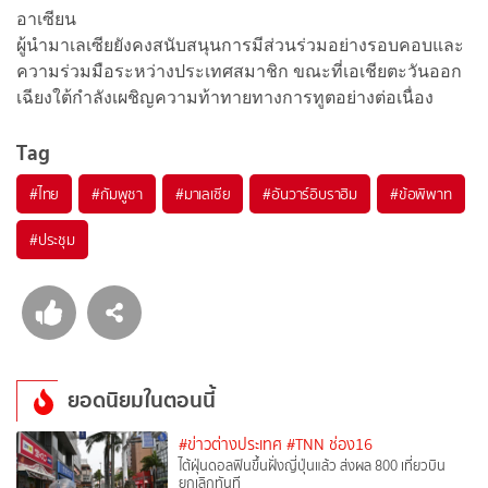
อาเซียน
ผู้นำมาเลเซียยังคงสนับสนุนการมีส่วนร่วมอย่างรอบคอบและ
ความร่วมมือระหว่างประเทศสมาชิก ขณะที่เอเชียตะวันออก
เฉียงใต้กำลังเผชิญความท้าทายทางการทูตอย่างต่อเนื่อง
Tag
#
ไทย
#
กัมพูชา
#
มาเลเซีย
#
อันวาร์อิบราฮิม
#
ข้อพิพาท
#
ประชุม
ยอดนิยมในตอนนี้
#ข่าวต่างประเทศ
#TNN ช่อง16
ไต้ฝุ่นดอลฟินขึ้นฝั่งญี่ปุ่นแล้ว ส่งผล 800 เที่ยวบิน
ยกเลิกทันที