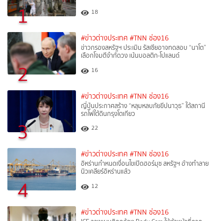
1
18
#ข่าวต่างประเทศ
#TNN ช่อง16
ข่าวกรองสหรัฐฯ ประเมิน รัสเซียอาจทดสอบ “นาโต”
เลือกโจมตีจำกัดวง เน้นบอลติก-โปแลนด์
2
16
#ข่าวต่างประเทศ
#TNN ช่อง16
ญี่ปุ่นประกาศสร้าง “หลุมหลบภัยขีปนาวุธ” ใต้สถานี
รถไฟใต้ดินกรุงโตเกียว
3
22
#ข่าวต่างประเทศ
#TNN ช่อง16
อิหร่านกำหนดเงื่อนไขเปิดฮอร์มุซ สหรัฐฯ อ้างทำลาย
นิวเคลียร์อิหร่านแล้ว
4
12
#ข่าวต่างประเทศ
#TNN ช่อง16