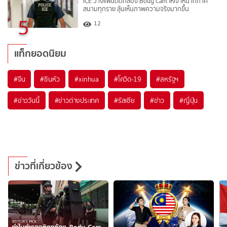
ICE วางแผนติดกล้อง Body Cam ให้เจ้าหน้าที่ภาค
สนามทุกราย ลุ้นเห็นภาพความจริงมากขึ้น
5
12
แท็กยอดนิยม
#
จีน
#
ซินหัว
#
xinhua
#
โควิด-19
#
สหรัฐฯ
#
ข่าววันนี้
#
ข่าวต่างประเทศ
#
รัสเซีย
#
ข่าว
#
ญี่ปุ่น
ข่าวที่เกี่ยวข้อง