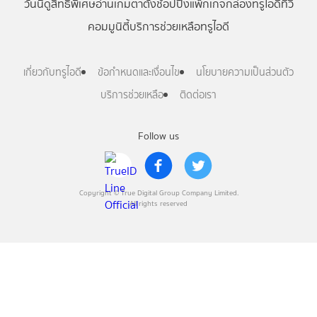
วันนี้
ดู
สิทธิพิเศษ
อ่าน
เกม
ตาตั้ง
ช้อปปิ้ง
แพ็กเกจ
กล่องทรูไอดีทีวี
คอมมูนิตี้
บริการช่วยเหลือทรูไอดี
เกี่ยวกับทรูไอดี
ข้อกำหนดและเงื่อนไข
นโยบายความเป็นส่วนตัว
บริการช่วยเหลือ
ติดต่อเรา
Follow us
Copyright © True Digital Group Company Limited.
All rights reserved