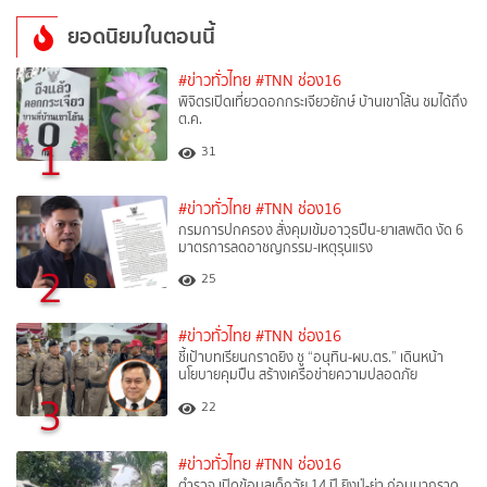
ยอดนิยมในตอนนี้
#ข่าวทั่วไทย
#TNN ช่อง16
พิจิตรเปิดเที่ยวดอกกระเจียวยักษ์ บ้านเขาโล้น ชมได้ถึง
ต.ค.
1
31
#ข่าวทั่วไทย
#TNN ช่อง16
กรมการปกครอง สั่งคุมเข้มอาวุธปืน-ยาเสพติด งัด 6
มาตรการลดอาชญกรรม-เหตุรุนแรง
2
25
#ข่าวทั่วไทย
#TNN ช่อง16
ชี้เป้าบทเรียนกราดยิง ชู “อนุทิน-ผบ.ตร.” เดินหน้า
นโยบายคุมปืน สร้างเครือข่ายความปลอดภัย
3
22
#ข่าวทั่วไทย
#TNN ช่อง16
ตำรวจ เปิดข้อมูลเด็กวัย 14 ปี ยิงปู่-ย่า ก่อนมากราด