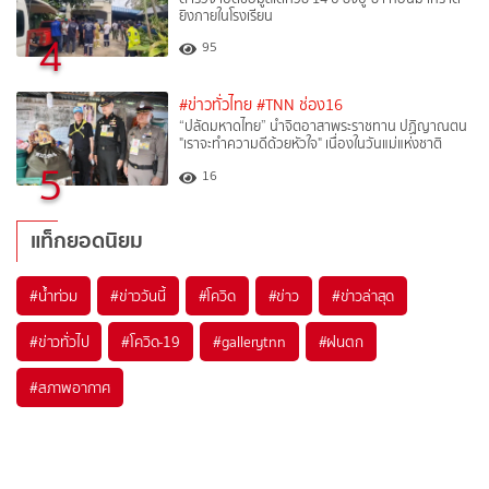
ยิงภายในโรงเรียน
4
95
#ข่าวทั่วไทย
#TNN ช่อง16
“ปลัดมหาดไทย” นำจิตอาสาพระราชทาน ปฏิญาณตน
"เราจะทำความดีด้วยหัวใจ" เนื่องในวันแม่แห่งชาติ
5
16
แท็กยอดนิยม
#
น้ำท่วม
#
ข่าววันนี้
#
โควิด
#
ข่าว
#
ข่าวล่าสุด
#
ข่าวทั่วไป
#
โควิด-19
#
gallerytnn
#
ฝนตก
#
สภาพอากาศ