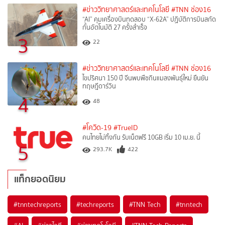
#ข่าววิทยาศาสตร์และเทคโนโลยี
#TNN ช่อง16
“AI” คุมเครื่องบินทดสอบ “X-62A” ปฏิบัติการบินสกัด
กั้นอัตโนมัติ 27 ครั้งสำเร็จ
3
22
#ข่าววิทยาศาสตร์และเทคโนโลยี
#TNN ช่อง16
ไขปริศนา 150 ปี จีนพบพืชกินแมลงพันธุ์ใหม่ ยืนยัน
ทฤษฎีดาร์วิน
4
48
#โควิด-19
#TrueID
คนไทยไม่ทิ้งกัน รับเน็ตฟรี 10GB เริ่ม 10 เม.ย. นี้
5
293.7K
422
แท็กยอดนิยม
#
tnntechreports
#
techreports
#
TNN Tech
#
tnntech