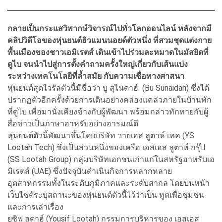
กลายเป็นกระแสวิพากษ์วิจารณ์ไปทั่วโลกออนไลน์ หลังจากมี
คลิปวิดีโอของหุ่นยนต์ฮิวแมนนอยด์ตัวหนึ่ง ที่สวมชุดแต่งกาย
พื้นเมืองของชาวเอมิเรตส์ เดินเข้าไปร่วมละหมาดในมัสยิดที่
ดูไบ จนนำไปสู่การตั้งคำถามครั้งใหญ่เกี่ยวกับเส้นแบ่ง
ระหว่างเทคโนโลยีที่ล้ำสมัย กับความเชื่อทางศาสนา
หุ่นยนต์สุดไวรัลตัวนี้มีชื่อว่า บู สุไนดาฮ์ (Bu Sunaidah) ซึ่งได้
ปรากฏตัวอีกครั้งด้วยการเดินอย่างคล่องแคล่วภายในบ้านพัก
ที่ดูไบ เพื่อมานั่งเคียงข้างกับผู้พัฒนา พร้อมกล่าวทักทายกับผู้
สื่อข่าวเป็นภาษาอาหรับอย่างอารมณ์ดี
หุ่นยนต์ตัวนี้พัฒนาขึ้นโดยบริษัท วายเอส ลูตาห์ เทค (YS
Lootah Tech) ซึ่งเป็นส่วนหนึ่งของเครือ เอสเอส ลูตาห์ กรุ๊ป
(SS Lootah Group) กลุ่มบริษัทเอกชนเก่าแก่ในสหรัฐอาหรับเอ
มิเรตส์ (UAE) ซึ่งปัจจุบันดำเนินกิจการหลากหลาย
อุตสาหกรรมทั้งในระดับภูมิภาคและระดับสากล โดยบนหน้า
เว็บไซต์ระบุสถานะของหุ่นยนต์ตัวนี้ไว้ว่าเป็น ทูตเพื่อชุมชน
และการเล่าเรื่อง
ยูซิฟ ลูตาฮ์ (Yousif Lootah) กรรมการบริหารของ เอสเอส