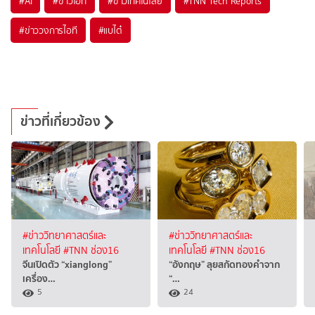
#
AI
#
ข่าวไอที
#
ข่าวเทคโนโลยี
#
TNN Tech Reports
#
ข่าววงการไอที
#
แบไต๋
ข่าวที่เกี่ยวข้อง
#ข่าววิทยาศาสตร์และ
#ข่าววิทยาศาสตร์และ
เทคโนโลยี
#TNN ช่อง16
เทคโนโลยี
#TNN ช่อง16
จีนเปิดตัว “xianglong”
“อังกฤษ” ลุยสกัดทองคำจาก
เครื่อง…
“…
5
24