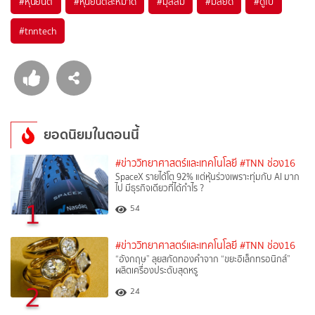
#
หุ่นยนต์
#
หุ่นยนต์ละหมาด
#
มุสลิม
#
มัสยิด
#
ดูไบ
#
tnntech
ยอดนิยมในตอนนี้
#ข่าววิทยาศาสตร์และเทคโนโลยี
#TNN ช่อง16
SpaceX รายได้โต 92% แต่หุ้นร่วงเพราะทุ่มกับ AI มาก
ไป มีธุรกิจเดียวที่ได้กำไร ?
1
54
#ข่าววิทยาศาสตร์และเทคโนโลยี
#TNN ช่อง16
“อังกฤษ” ลุยสกัดทองคำจาก “ขยะอิเล็กทรอนิกส์”
ผลิตเครื่องประดับสุดหรู
2
24