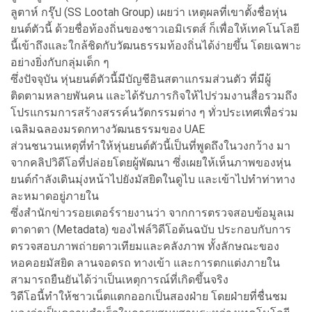
ลูตาห์ กรุ๊ป (SS Lootah Group) เผยว่า เหตุผลที่เขาตั้งชื่อหุ่น
ยนต์ตัวนี้ ด้วยชื่อท้องถิ่นของชาวเอมิเรตส์ ก็เพื่อให้เทคโนโลยี
นี้เข้าถึงและใกล้ชิดกับวัฒนธรรมท้องถิ่นได้ง่ายขึ้น โดยเฉพาะ
อย่างยิ่งกับกลุ่มเด็ก ๆ
ซึ่งปัจจุบัน หุ่นยนต์ตัวนี้มีบัญชีอินสตาแกรมส่วนตัว ที่มีผู้
ติดตามหลายพันคน และได้รับภารกิจให้ไปร่วมงานสื่อรวมถึง
โปรแกรมการสร้างสรรค์นวัตกรรมต่าง ๆ ทั่วประเทศเพื่อร่วม
เฉลิมฉลองมรดกทางวัฒนธรรมของ UAE
ส่วนชนวนเหตุที่ทำให้หุ่นยนต์ตัวนี้เป็นที่พูดถึงในวงกว้าง มา
จากคลิปวิดีโอที่ปล่อยโดยผู้พัฒนา ซึ่งเผยให้เห็นภาพของหุ่น
ยนต์กำลังเดินมุ่งหน้าไปยังมัสยิดในดูไบ และเข้าไปทำท่าทาง
ละหมาดอยู่ภายใน
ซึ่งสำนักข่าวรอยเตอร์รายงานว่า จากการตรวจสอบข้อมูลเม
ตาดาตา (Metadata) ของไฟล์วิดีโอต้นฉบับ ประกอบกับการ
ตรวจสอบภาพถ่ายดาวเทียมและคลังภาพ ทั้งลักษณะของ
หอคอยมัสยิด ลานจอดรถ ทางเข้า และการตกแต่งภายใน
สามารถยืนยันได้ว่าเป็นเหตุการณ์ที่เกิดขึ้นจริง
วิดีโอนี้ทำให้ชาวเน็ตแตกออกเป็นสองฝ่าย โดยฝ่ายที่ชื่นชม