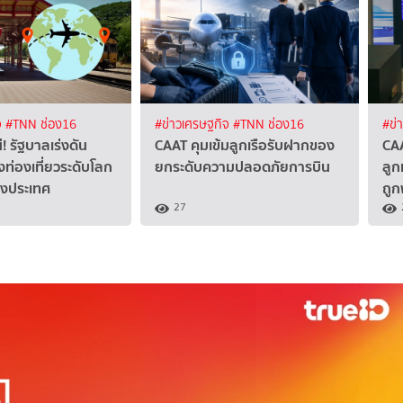
จ
#TNN ช่อง16
#ข่าวเศรษฐกิจ
#TNN ช่อง16
#ข่
! รัฐบาลเร่งดัน
CAAT คุมเข้มลูกเรือรับฝากของ
CA
องท่องเที่ยวระดับโลก
ยกระดับความปลอดภัยการบิน
ลูก
่างประเทศ
ถูก
27