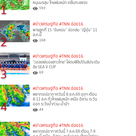
หนุนมรสุม ไทยฝนหนัก-คลื่นทะเลแรง
1
593
#ข่าวเศรษฐกิจ
#TNN ช่อง16
พายุลูกที่ 15 “จันหอม” จ่อถล่ม “ญี่ปุ่น” 11
ส.ค.นี้
2
168
#ข่าวเศรษฐกิจ
#TNN ช่อง16
"วอลเลย์บอลสาวไทย" ไล่ตบฟิลิปปินส์ประเดิม
ชัย SEA V CUP
3
69
#ข่าวเศรษฐกิจ
#TNN ช่อง16
พยากรณ์อากาศวันนี้ 8 ส.ค.69 อุตุฯ เตือน
8-11 ส.ค ทั่วไทยฝนหนัก เหนือ อีสาน ตะวัน
4
ออก ระวังน้ำท่วม-น้ำป่า
44
#ข่าวเศรษฐกิจ
#TNN ช่อง16
พยากรณ์อากาศวันนี้ 7 ส.ค.69 เตือน 7-9