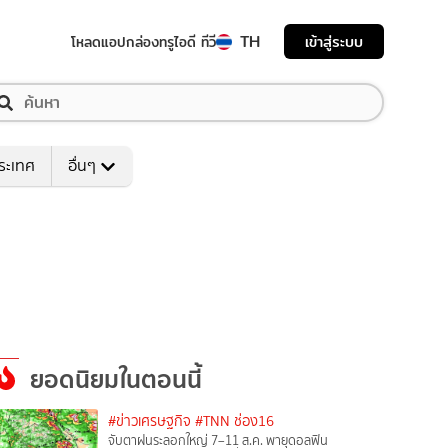
TH
เข้าสู่ระบบ
โหลดแอป
กล่องทรูไอดี ทีวี
ระเทศ
อื่นๆ
ยอดนิยมในตอนนี้
#ข่าวเศรษฐกิจ
#TNN ช่อง16
จับตาฝนระลอกใหญ่ 7–11 ส.ค. พายุดอลฟิน