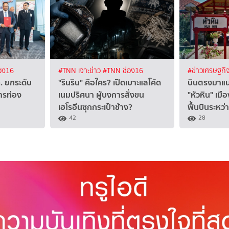
อง16
#TNN เจาะข่าว
#TNN ช่อง16
#ข่าวเศรษฐกิ
ท. ยกระดับ
"รินริน" คือใคร? เปิดเบาะแสโค้ด
บินตรงมาแน่
ารท่อง
เนมปริศนา ผู้บงการสั่งขน
"หัวหิน" เมื
เฮโรอีนซุกกระเป๋าช้าง?
ฟื้นบินระหว
42
28