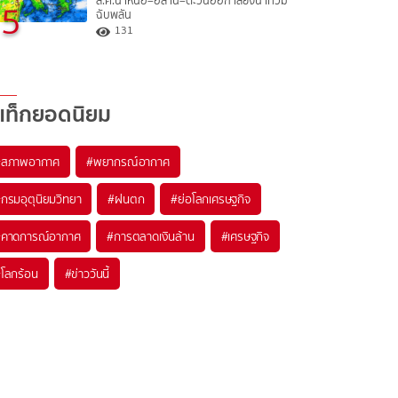
ส.ค.นี้ เหนือ–อีสาน–ตะวันออก เสี่ยงน้ำท่วม
5
ฉับพลัน
131
แท็กยอดนิยม
#
สภาพอากาศ
#
พยากรณ์อากาศ
#
กรมอุตุนิยมวิทยา
#
ฝนตก
#
ย่อโลกเศรษฐกิจ
#
คาดการณ์อากาศ
#
การตลาดเงินล้าน
#
เศรษฐกิจ
#
โลกร้อน
#
ข่าววันนี้