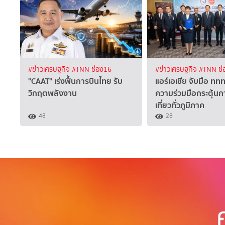
#ข่าวเศรษฐกิจ
#TNN ช่อง16
#ข่าวเศรษฐกิจ
#TNN ช่
"CAAT" เร่งฟื้นการบินไทย รับ
แอร์เอเชีย จับมือ ทท
วิกฤตพลังงาน
ความร่วมมือกระตุ้นก
เที่ยวทั่วภูมิภาค
48
28