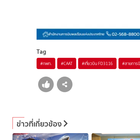
Tag
#
กพท.
#
CAAT
#
เที่ยวบิน FD3116
#
สายการบิ
ข่าวที่เกี่ยวข้อง