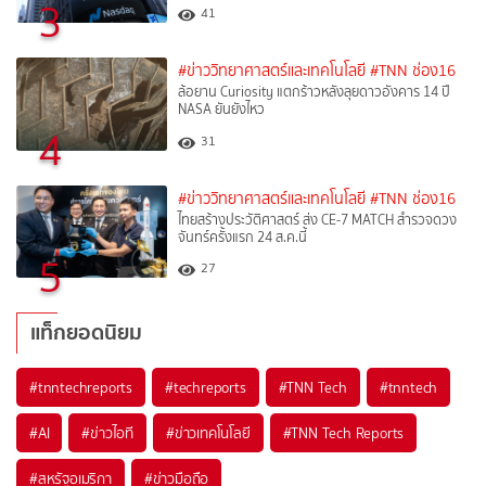
3
41
#ข่าววิทยาศาสตร์และเทคโนโลยี
#TNN ช่อง16
ล้อยาน Curiosity แตกร้าวหลังลุยดาวอังคาร 14 ปี
NASA ยันยังไหว
4
31
#ข่าววิทยาศาสตร์และเทคโนโลยี
#TNN ช่อง16
ไทยสร้างประวัติศาสตร์ ส่ง CE-7 MATCH สำรวจดวง
จันทร์ครั้งแรก 24 ส.ค.นี้
5
27
แท็กยอดนิยม
#
tnntechreports
#
techreports
#
TNN Tech
#
tnntech
#
AI
#
ข่าวไอที
#
ข่าวเทคโนโลยี
#
TNN Tech Reports
#
สหรัฐอเมริกา
#
ข่าวมือถือ