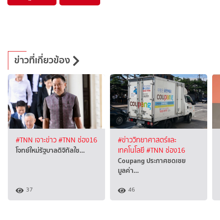
ข่าวที่เกี่ยวข้อง
#TNN เจาะข่าว
#TNN ช่อง16
#ข่าววิทยาศาสตร์และ
โจทย์ใหม่รัฐบาลดิจิทัลใช…
เทคโนโลยี
#TNN ช่อง16
Coupang ประกาศชดเชย
มูลค่า…
37
46