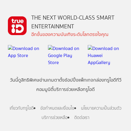
THE NEXT WORLD-CLASS SMART
ENTERTAINMENT
อีกขั้นของความบันเทิงระดับโลกตรงใจคุณ
วันนี้
ดู
สิทธิพิเศษ
อ่าน
เกม
ตาตั้ง
ช้อปปิ้ง
แพ็กเกจ
กล่องทรูไอดีทีวี
คอมมูนิตี้
บริการช่วยเหลือทรูไอดี
เกี่ยวกับทรูไอดี
ข้อกำหนดและเงื่อนไข
นโยบายความเป็นส่วนตัว
บริการช่วยเหลือ
ติดต่อเรา