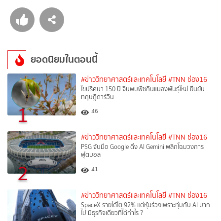
ยอดนิยมในตอนนี้
#ข่าววิทยาศาสตร์และเทคโนโลยี
#TNN ช่อง16
ไขปริศนา 150 ปี จีนพบพืชกินแมลงพันธุ์ใหม่ ยืนยัน
ทฤษฎีดาร์วิน
1
46
#ข่าววิทยาศาสตร์และเทคโนโลยี
#TNN ช่อง16
PSG จับมือ Google ดึง AI Gemini พลิกโฉมวงการ
ฟุตบอล
2
41
#ข่าววิทยาศาสตร์และเทคโนโลยี
#TNN ช่อง16
SpaceX รายได้โต 92% แต่หุ้นร่วงเพราะทุ่มกับ AI มาก
ไป มีธุรกิจเดียวที่ได้กำไร ?