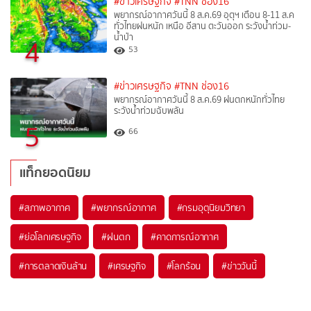
#ข่าวเศรษฐกิจ
#TNN ช่อง16
พยากรณ์อากาศวันนี้ 8 ส.ค.69 อุตุฯ เตือน 8-11 ส.ค
ทั่วไทยฝนหนัก เหนือ อีสาน ตะวันออก ระวังน้ำท่วม-
น้ำป่า
4
53
#ข่าวเศรษฐกิจ
#TNN ช่อง16
พยากรณ์อากาศวันนี้ 8 ส.ค.69 ฝนตกหนักทั่วไทย
ระวังน้ำท่วมฉับพลัน
5
66
แท็กยอดนิยม
#
สภาพอากาศ
#
พยากรณ์อากาศ
#
กรมอุตุนิยมวิทยา
#
ย่อโลกเศรษฐกิจ
#
ฝนตก
#
คาดการณ์อากาศ
#
การตลาดเงินล้าน
#
เศรษฐกิจ
#
โลกร้อน
#
ข่าววันนี้