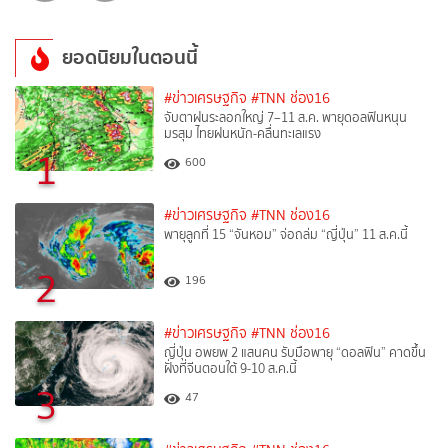
ยอดนิยมในตอนนี้
#ข่าวเศรษฐกิจ
#TNN ช่อง16
จับตาฝนระลอกใหญ่ 7–11 ส.ค. พายุดอลฟินหนุน
มรสุม ไทยฝนหนัก-คลื่นทะเลแรง
1
600
#ข่าวเศรษฐกิจ
#TNN ช่อง16
พายุลูกที่ 15 “จันหอม” จ่อถล่ม “ญี่ปุ่น” 11 ส.ค.นี้
2
196
#ข่าวเศรษฐกิจ
#TNN ช่อง16
ญี่ปุ่น อพยพ 2 แสนคน รับมือพายุ “ดอลฟิน” คาดขึ้น
ฝั่งที่จีนตอนใต้ 9-10 ส.ค.นี้
3
47