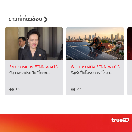
ข่าวที่เกี่ยวข้อง
#ข่าวการเมือง
#TNN ช่อง16
#ข่าวเศรษฐกิจ
#TNN ช่อง16
รัฐบาลรอประเมิน "ไทยช…
รัฐเร่งปั้นโครงการ “โซลา…
18
22