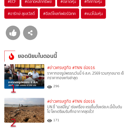
#
ECF
#
ตลาดหลักทรัพย์
#
ตลาดหุ้น
#
ทิศทางหุ้น
#
อารักษ์ สุขสวัสดิ์
#
อีสต์โคสท์เฟอร์นิเทค
#
แนวโน้มหุ้น
ยอดนิยมในตอนนี้
#ข่าวเศรษฐกิจ
#TNN ช่อง16
ราคาทองรูปพรรณวันนี้ 6 ส.ค. 2569 รวมทุกขนาด เช็
กราคาทองแท่งล่าสุด
1
296
#ข่าวเศรษฐกิจ
#TNN ช่อง16
UN ชี้ "เอลนีโญ" เร่งเครื่อง แรงขึ้นตั้งแต่ส.ค.นี้เป็นต้น
ไป โลกเตรียมรับศึกอากาศสุดขั้ว!
2
171