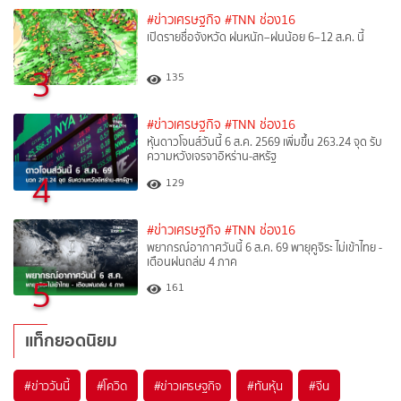
#ข่าวเศรษฐกิจ
#TNN ช่อง16
เปิดรายชื่อจังหวัด ฝนหนัก–ฝนน้อย 6–12 ส.ค. นี้
3
135
#ข่าวเศรษฐกิจ
#TNN ช่อง16
หุ้นดาวโจนส์วันนี้ 6 ส.ค. 2569 เพิ่มขึ้น 263.24 จุด รับ
ความหวังเจรจาอิหร่าน-สหรัฐ
4
129
#ข่าวเศรษฐกิจ
#TNN ช่อง16
พยากรณ์อากาศวันนี้ 6 ส.ค. 69 พายุคูจิระ ไม่เข้าไทย -
เตือนฝนถล่ม 4 ภาค
5
161
แท็กยอดนิยม
#
ข่าววันนี้
#
โควิด
#
ข่าวเศรษฐกิจ
#
ทันหุ้น
#
จีน