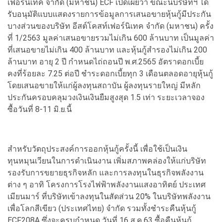
เฟอร์นิเทค จำกัด (มหาชน) ECF เปิดเผยว่า ขณะนี้บริษัทฯ ได้
รับอนุมัติแบบแสดงรายการข้อมูลการเสนอขายหุ้นกู้มีประกัน
บางส่วนของบริษัท อีสต์โคสท์เฟอร์นิเทค จำกัด (มหาชน) ครั้ง
ที่ 1/2563 มูลค่าเสนอขายรวมไม่เกิน 600 ล้านบาท เป็นมูลค่า
ที่เสนอขายไม่เกิน 400 ล้านบาท และหุ้นกู้สำรองไม่เกิน 200
ล้านบาท อายุ 2 ปี กำหนดไถ่ถอนปี พ.ศ.2565 อัตราดอกเบี้ย
คงที่ร้อยละ 7.25 ต่อปี ชำระดอกเบี้ยทุก 3 เดือนตลอดอายุหุ้นกู้
โดยเสนอขายให้แก่ผู้ลงทุนสถาบัน ผู้ลงทุนรายใหญ่ มีหลัก
ประกันครอบคลุมวงเงินเงินยืมสูงสุด 1.5 เท่า ระยะเวลาจอง
ซื้อวันที่ 8-11 มิ.ย.นี้
สำหรับวัตถุประสงค์การออกหุ้นกู้ครั้งนี้ เพื่อใช้เป็นเงิน
ทุนหมุนเวียนในการดำเนินงาน เพิ่มสภาพคล่องให้แก่บริษัท
รองรับการขยายธุรกิจหลัก และการลงทุนในธุรกิจพลังงาน
ต่าง ๆ อาทิ โครงการโรงไฟฟ้าพลังงานแสงอาทิตย์ ประเทศ
เมียนมาร์ ที่บริษัทเข้าลงทุนในสัดส่วน 20% ในบริษัทพลังงาน
เพื่อโลกสีเขียว (ประเทศไทย) จำกัด รวมทั้งชำระคืนหุ้นกู้
ECF208A ซึ่งจะครบกำหนด วันที่ 16 ส.ค.63 ซื้อคืนหุ้นกู้