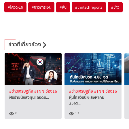
#
โควิด-19
#
ข่าวการเงิน
#
หุ้น
#
tnntechreports
#
ข่าว
ข่าวที่เกี่ยวข้อง
#ข่าวเศรษฐกิจ
#TNN ช่อง16
#ข่าวเศรษฐกิจ
#TNN ช่อง16
ฝันร้ายนักลงทุน! ถอดบ…
หุ้นไทยวันนี้ 6 สิงหาคม
2569…
8
13