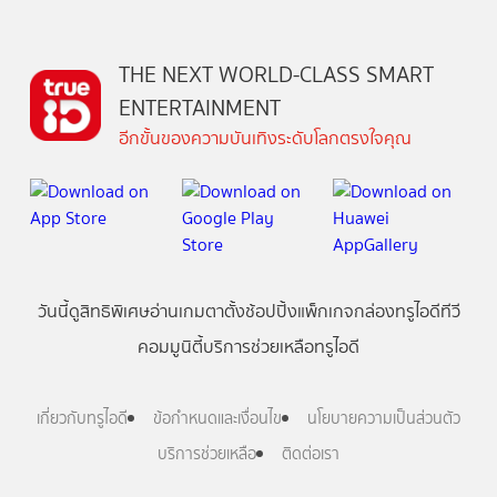
THE NEXT WORLD-CLASS SMART
ENTERTAINMENT
อีกขั้นของความบันเทิงระดับโลกตรงใจคุณ
วันนี้
ดู
สิทธิพิเศษ
อ่าน
เกม
ตาตั้ง
ช้อปปิ้ง
แพ็กเกจ
กล่องทรูไอดีทีวี
คอมมูนิตี้
บริการช่วยเหลือทรูไอดี
เกี่ยวกับทรูไอดี
ข้อกำหนดและเงื่อนไข
นโยบายความเป็นส่วนตัว
บริการช่วยเหลือ
ติดต่อเรา