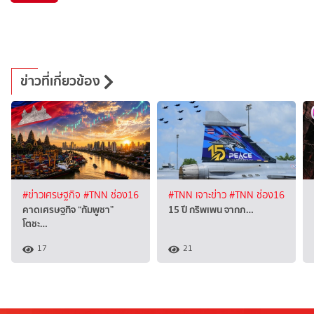
ข่าวที่เกี่ยวข้อง
#ข่าวเศรษฐกิจ
#TNN ช่อง16
#TNN เจาะข่าว
#TNN ช่อง16
คาดเศรษฐกิจ “กัมพูชา”
15 ปี กริพเพน จากภ…
โตชะ…
17
21