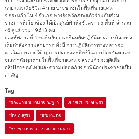
รับบาดเจ็บและเสียชีวิต ตั้งแต่ 8 ธ.ค.68 - ปัจจุบัน บาดเจ็บ 61
นาย และเสียชีวิต 4 นาย ประชาชนในพื้นที่ชายแดน
จ.สระแก้ว ใน 4 อำเภอ ทางจังหวัดสระแก้วร่วมกับส่วน
ราชการที่เกี่ยวข้อง ได้เปิดศูนย์พักพิงชั่วคราว 5 พื้นที่ จำนวน
46 ศูนย์ รวม 19,613 คน
กองทัพภาคที่ 1 ขอยืนยันว่าจะยืนหยัดปฏิบัติตามภารกิจอย่าง
เต็มกำลังความสามารถ ทั้งนี้ การปฏิบัติการทางทหารจะ
ดำเนินการภายใต้กฎการปะทะและสิทธิในการป้องกันตนเอง
จนกว่าภัยคุกคามในพื้นที่ชายแดน จ.สระแก้ว จะยุติเพื่อ
อธิปไตยของไทยและความปลอดภัยของพี่น้องประชาชนเป็น
สำคัญ
Tag
#
ข้อพิพาทชายแดนไทย-กัมพูชา
#
ชายแดนไทย-กัมพูชา
#
ไทย-กัมพูชา
#
ชายแดนไทย
#
สรุปสถานการณ์ชายแดนไทย-กัมพูชา