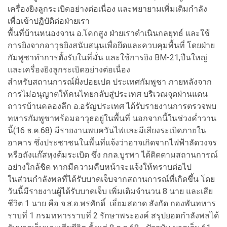
เครื่องยิงลูกระเบิดอย่างต่อเนื่อง และพยายามเพิ่มเติมกำลัง
เพื่อเข้าปฏิบัติต่อฝ่ายเรา
พื้นที่บ้านหนองจาน อ.โคกสูง ฝ่ายเราดำเนินกลยุทธ์ และใช้
การยิงจากอาวุธยิงสนับสนุนเพื่อยึดและควบคุมพื้นที่ โดยฝ่าย
กัมพูชาทำการตั้งรับในที่มั่น และใช้การยิง BM-21,ปืนใหญ่
และเครื่องยิงลูกระเบิดอย่างต่อเนื่อง
สำหรับสถานการณ์ฝั่งปอยเปต ประเทศกัมพูชา ภายหลังจาก
การไม่อนุญาตให้คนไทยกลับสู่ประเทศ บริเวณจุดผ่านแดน
ถาวรบ้านคลองลึก อ.อรัญประเทศ ได้รับรายงานการตรวจพบ
ทหารกัมพูชาพร้อมอาวุธอยู่ในพื้นที่ นอกจากนี้ในช่วงค่ำวาน
นี้(16 ธ.ค.68) มีรายงานพบควันไฟและมีเสียงระเบิดภายใน
อาคาร ซึ่งประชาชนในพื้นที่แจ้งว่าอาจเกิดจากไฟฟ้าลัดวงจร
หรือถังแก๊สหุงต้มระเบิด ซึ่ง กกล.บูรพา ได้ติดตามสถานการณ์
อย่างใกล้ชิด หากมีความคืบหน้าจะแจ้งให้ทราบต่อไป
ในส่วนกำลังพลที่ได้รับบาดเจ็บจากสถานการณ์ที่เกิดขึ้น โดย
วันนี้มีรายงานผู้ได้รับบาดเจ็บ เพิ่มเติมจำนวน 8 นาย และเสีย
ชีวิต 1 นาย คือ จ.ส.อ.พรศักดิ์ เอี่ยมสอาด สังกัด กองพันทหาร
ราบที่ 1 กรมทหารราบที่ 2 รักษาพระองค์ สรุปยอดกำลังพลได้