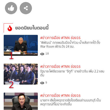
ยอดนิยมในตอนนี้
#ข่าวการเมือง
#TNN ช่อง16
"พิพัฒน์" ถกแผนรับมือน้ำท่วม-น้ำแล้งภาคใต้ ตั้ง
War Room เฝ้าระวัง 24 ชม.
1
18
#ข่าวการเมือง
#TNN ช่อง16
รัฐบาล ไฟเขียวขยาย “จีทูที” ขายข้าวจีน เพิ่ม 2.2 แสน
ตัน
2
9
#ข่าวการเมือง
#TNN ช่อง16
นายกฯ เสียใจเหตุกราดยิงโรงเรียนย่านนนทบุรี เป็น
เหตุการณ์ที่ไม่น่าจะเกิดขึ้น