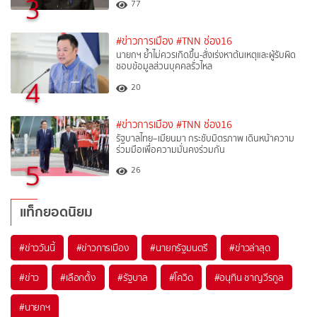
3
77
#ข่าวการเมือง
#TNN ช่อง16
นายกฯ ย้ำไม่ควรเกิดขึ้น-สั่งเร่งหาต้นเหตุและผู้รับผิด
ชอบข้อมูลส่วนบุคคลรั่วไหล
4
20
#ข่าวการเมือง
#TNN ช่อง16
รัฐบาลไทย–เมียนมา กระชับมิตรภาพ เดินหน้าความ
ร่วมมือเพื่อความมั่นคงร่วมกัน
5
26
แท็กยอดนิยม
#
ข่าววันนี้
#
ข่าวการเมือง
#
นายกรัฐมนตรี
#
ข่าวล่าสุด
#
ข่าว
#
เลือกตั้ง
#
รัฐบาล
#
โควิด
#
อนุทิน ชาญวีรกูล
#
นายกฯ