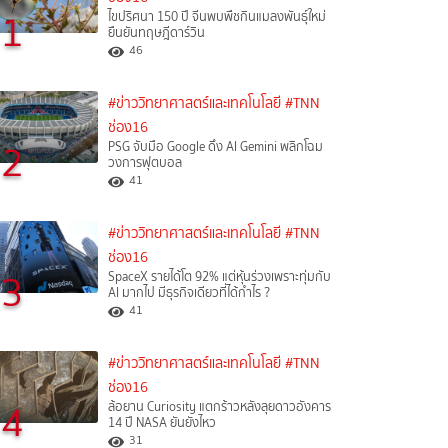
1
ไขปริศนา 150 ปี จีนพบพืชกินแมลงพันธุ์ใหม่
ยืนยันทฤษฎีดาร์วิน
46
#ข่าววิทยาศาสตร์และเทคโนโลยี
#TNN
ช่อง16
2
PSG จับมือ Google ดึง AI Gemini พลิกโฉม
วงการฟุตบอล
41
#ข่าววิทยาศาสตร์และเทคโนโลยี
#TNN
ช่อง16
3
SpaceX รายได้โต 92% แต่หุ้นร่วงเพราะทุ่มกับ
AI มากไป มีธุรกิจเดียวที่ได้กำไร ?
41
#ข่าววิทยาศาสตร์และเทคโนโลยี
#TNN
ช่อง16
4
ล้อยาน Curiosity แตกร้าวหลังลุยดาวอังคาร
14 ปี NASA ยันยังไหว
31