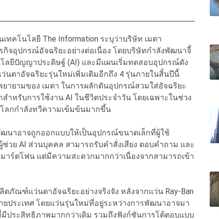
นเทคโนโลยี The Information ระบุว่าบริษัท เมตา
ิจอุปกรณ์อัจฉริยะอย่างต่อเนื่อง โดยบริษัทกำลังพัฒนาจี้
โนโลยีปัญญาประดิษฐ์ (AI) และมีแผนเริ่มทดสอบอุปกรณ์ดัง
นตาอัจฉริยะรุ่นใหม่เพิ่มเติมอีกถึง 4 รุ่นภายในสิ้นปีนี้
มพยายามของ เมตา ในการผลักดันอุปกรณ์สวมใส่อัจฉริยะ
กสำหรับการใช้งาน AI ในชีวิตประจำวัน โดยเฉพาะในช่วง
องโลกกำลังทวีความเข้มข้นมากขึ้น
รพัฒนาอาจถูกออกแบบให้เป็นอุปกรณ์ขนาดเล็กที่ผู้ใช้
ู้ช่วย AI ส่วนบุคคล สามารถรับคำสั่งเสียง ตอบคำถาม และ
ลในสมาร์ตโฟน แต่มีความสะดวกมากกว่าเนื่องจากสามารถเข้า
ลิตภัณฑ์แว่นตาอัจฉริยะอย่างจริงจัง หลังจากแว่น Ray-Ban
หลายประเทศ โดยแว่นรุ่นใหม่ที่อยู่ระหว่างการพัฒนาอาจมา
ี่มีประสิทธิภาพมากกว่าเดิม รวมถึงฟังก์ชันการโต้ตอบแบบ