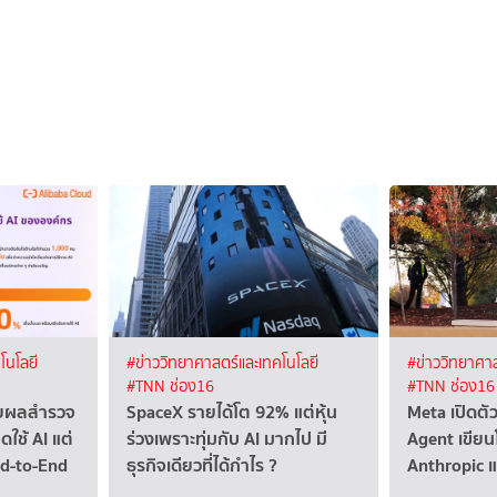
โนโลยี
#ข่าววิทยาศาสตร์และเทคโนโลยี
#ข่าววิทยาศาส
#TNN ช่อง16
#TNN ช่อง16
ผยผลสำรวจ
SpaceX รายได้โต 92% แต่หุ้น
Meta เปิดตั
ดใช้ AI แต่
ร่วงเพราะทุ่มกับ AI มากไป มี
Agent เขียน
nd-to-End
ธุรกิจเดียวที่ได้กำไร ?
Anthropic 