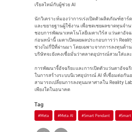
เรียลไทม์กับผู้ช่วย AI
นักวิเคราะห์มองว่าการเร่งเปิดตัวผลิตภัณฑ์ฮา
และขยายฐานผู้ใช้งาน เพื่อชดเชยผลขาดทุนจำนวนม
ชอบการพัฒนาเทคโนโลยีเมตาเวิร์ส แว่นตาอัจฉ
ก่อนหน้านี้ เมตาเปิดเผยผลประกอบการว่า Real
ช่วงไม่กี่ปีที่ผ่านมา โดยเฉพาะจากการลงทุนด้
บริษัทจะยังคงเชื่อมั่นว่าตลาดอุปกรณ์สวมใส่แล
การพัฒนาจี้อัจฉริยะและการเปิดตัวแว่นตาอัจฉริ
ในการสร้างระบบนิเวศอุปกรณ์ AI ที่เชื่อมต่อกัน
สามารถเปลี่ยนการลงทุนมหาศาลใน Reality Labs ใ
เพียงใดในอนาคต
Tag
#
Meta
#
Meta AI
#
Smart Pendant
#
Smart 