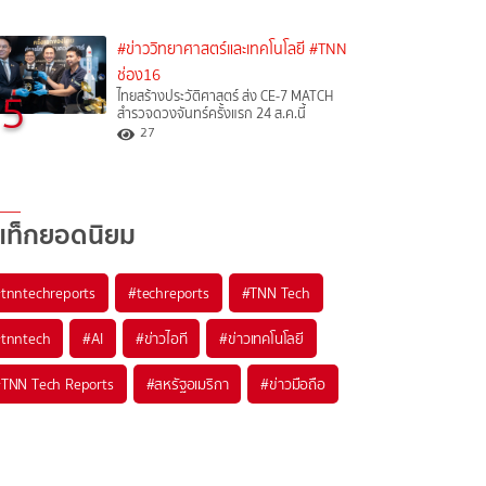
#ข่าววิทยาศาสตร์และเทคโนโลยี
#TNN
ช่อง16
5
ไทยสร้างประวัติศาสตร์ ส่ง CE-7 MATCH
สำรวจดวงจันทร์ครั้งแรก 24 ส.ค.นี้
27
แท็กยอดนิยม
#
tnntechreports
#
techreports
#
TNN Tech
#
tnntech
#
AI
#
ข่าวไอที
#
ข่าวเทคโนโลยี
#
TNN Tech Reports
#
สหรัฐอเมริกา
#
ข่าวมือถือ