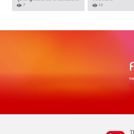
7
13
T