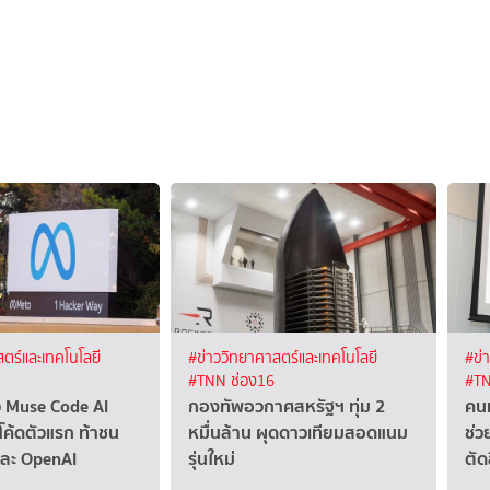
ตร์และเทคโนโลยี
#ข่าววิทยาศาสตร์และเทคโนโลยี
#ข่
#TNN ช่อง16
#TN
ว Muse Code AI
กองทัพอวกาศสหรัฐฯ ทุ่ม 2
คนท
โค้ดตัวแรก ท้าชน
หมื่นล้าน ผุดดาวเทียมสอดแนม
ช่ว
และ OpenAI
รุ่นใหม่
ตัด