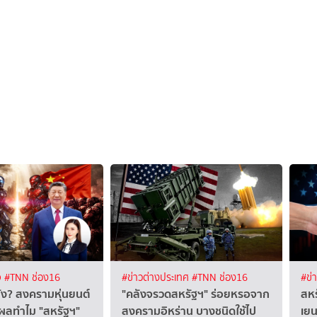
จ
#TNN ช่อง16
#ข่าวต่างประเทศ
#TNN ช่อง16
#ข่
ยัง? สงครามหุ่นยนต์
"คลังจรวดสหรัฐฯ" ร่อยหรอจาก
สหร
ุผลทำไม "สหรัฐฯ"
สงครามอิหร่าน บางชนิดใช้ไป
เยน