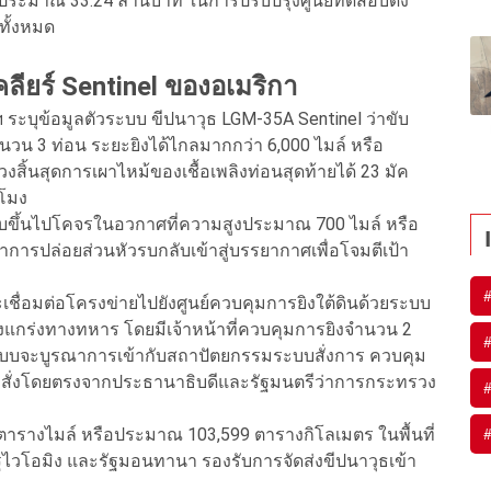
อประมาณ 33.24 ล้านบาท ในการปรับปรุงศูนย์ทดสอบดัง
ทั้งหมด
ลียร์ Sentinel ของอเมริกา
ะบุข้อมูลตัวระบบ ขีปนาวุธ LGM-35A Sentinel ว่าขับ
ำนวน 3 ท่อน ระยะยิงได้ไกลมากกว่า 6,000 ไมล์ หรือ
สิ้นสุดการเผาไหม้ของเชื้อเพลิงท่อนสุดท้ายได้ 23 มัค
วโมง
ับขึ้นไปโคจรในอวกาศที่ความสูงประมาณ 700 ไมล์ หรือ
การปล่อยส่วนหัวรบกลับเข้าสู่บรรยากาศเพื่อโจมตีเป้า
เชื่อมต่อโครงข่ายไปยังศูนย์ควบคุมการยิงใต้ดินด้วยระบบ
งแกร่งทางทหาร โดยมีเจ้าหน้าที่ควบคุมการยิงจำนวน 2
ัวระบบจะบูรณาการเข้ากับสถาปัตยกรรมระบบสั่งการ ควบคุม
รับคำสั่งโดยตรงจากประธานาธิบดีและรัฐมนตรีว่าการกระทรวง
0 ตารางไมล์ หรือประมาณ 103,599 ตารางกิโลเมตร ในพื้นที่
ไวโอมิง และรัฐมอนทานา รองรับการจัดส่งขีปนาวุธเข้า