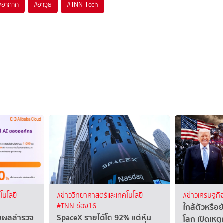
พอากาศ
#
อาวุธ
#
TNN Tech
โนโลยี
#ข่าววิทยาศาสตร์และเทคโนโลยี
#ข่าวเศรษฐกิ
ใกล้ตัวหรือ
#TNN ช่อง16
ผยผลสำรวจ
SpaceX รายได้โต 92% แต่หุ้น
โลก เปิดเหต