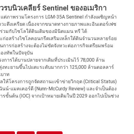
ัวรบนิวเคลียร์ Sentinel ของอเมริกา
ต่ภาพรวมโครงการ LGM-35A Sentinel กำลังเผชิญหน้า
ภาวะตึงเครียด เนื่องจากขนาดทางกายภาพและอินเตอร์เฟซ
ร่วมกับไซโลใต้ดินเดิมของมินิตแมน ทรี ได้
ละก่อสร้างไซโลคอนกรีตเสริมเหล็กใต้ดินจำนวนหลายร้อย
วนการก่อสร้างจะต้องไม่ขัดจังหวะต่อภารกิจเตรียมพร้อม
กองทัพในปัจจุบัน
ารได้บานปลายจากเดิมที่ประเมินไว้ 78,000 ล้าน
ุ่งทะยานขึ้นไปแตะระดับมากกว่า 125,000 ล้านดอลลาร์
านบาท
ผลให้โครงการถูกจัดสถานะเข้าข่ายวิกฤต (Critical Status)
น์-แมคเคอร์ดี (Nunn-McCurdy Review) และจำเป็นต้อง
รขั้นต้น (IOC) จากเป้าหมายเดิมในปี 2029 ออกไปเป็นช่วง