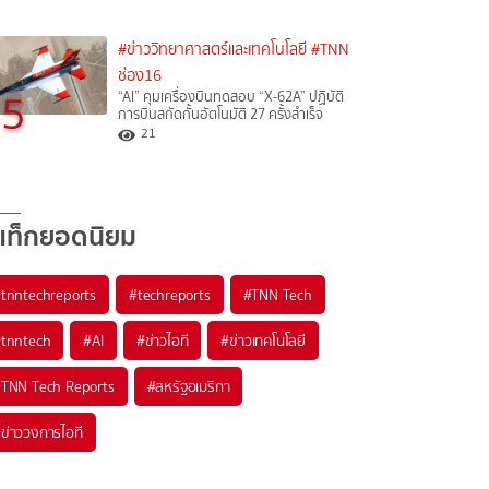
#ข่าววิทยาศาสตร์และเทคโนโลยี
#TNN
ช่อง16
5
“AI” คุมเครื่องบินทดสอบ “X-62A” ปฏิบัติ
การบินสกัดกั้นอัตโนมัติ 27 ครั้งสำเร็จ
21
แท็กยอดนิยม
#
tnntechreports
#
techreports
#
TNN Tech
#
tnntech
#
AI
#
ข่าวไอที
#
ข่าวเทคโนโลยี
#
TNN Tech Reports
#
สหรัฐอเมริกา
#
ข่าววงการไอที