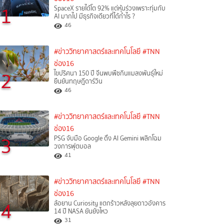
1
SpaceX รายได้โต 92% แต่หุ้นร่วงเพราะทุ่มกับ
AI มากไป มีธุรกิจเดียวที่ได้กำไร ?
46
#ข่าววิทยาศาสตร์และเทคโนโลยี
#TNN
ช่อง16
2
ไขปริศนา 150 ปี จีนพบพืชกินแมลงพันธุ์ใหม่
ยืนยันทฤษฎีดาร์วิน
46
#ข่าววิทยาศาสตร์และเทคโนโลยี
#TNN
ช่อง16
3
PSG จับมือ Google ดึง AI Gemini พลิกโฉม
วงการฟุตบอล
41
#ข่าววิทยาศาสตร์และเทคโนโลยี
#TNN
ช่อง16
4
ล้อยาน Curiosity แตกร้าวหลังลุยดาวอังคาร
14 ปี NASA ยันยังไหว
31