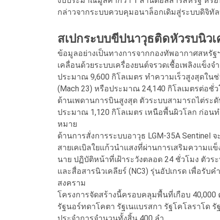
งบประมาณมูลค่ากว่า 1 ล้านดอลลาร์สหรัฐ หรื
กล่าวจากระบบควบคุมอนาล็อกเดิมสู่ระบบดิจิทัล
สเปกระบบขีปนาวุธติดหัวรบนิวเค
ข้อมูลอย่างเป็นทางการจากกองทัพอากาศสหรัฐฯ ร
เคลื่อนด้วยระบบเครื่องยนต์จรวดเชื้อเพลิงแข็งจ
ประมาณ 9,600 กิโลเมตร ทำความเร็วสูงสุดในช่วง
(Mach 23) หรือประมาณ 24,140 กิโลเมตรต่อชั่
ด้านเพดานการบินสูงสุด ตัวระบบสามารถไต่ระด
ประมาณ 1,120 กิโลเมตร เหนือพื้นผิวโลก ก่อนทำ
หมาย
ด้านการสั่งการระบบอาวุธ LGM-35A Sentinel จะ
สายเคเบิลใยแก้วนำแสงที่ผ่านการเสริมความแข็
นาย ปฏิบัติหน้าที่เฝ้าระวังตลอด 24 ชั่วโมง ต
และสื่อสารนิวเคลียร์ (NC3) รุ่นอัปเกรด เพื่อ
สงคราม
โครงการจัดสร้างนี้ครอบคลุมพื้นที่เกือบ 40,00
รัฐนอร์ทดาโคตา รัฐเนแบรสกา รัฐโคโลราโด รัฐ
ประจำการจำนวนทั้งสิ้น 400 ลำ