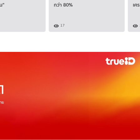
ีน"
กว่า 80%
เศร
17