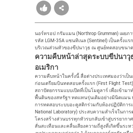
นอร์ทรอป กรัมแมน (Northrop Grumman) เผยภาพ
รหัส LGM-35A แซนทิเนล (Sentinel) เป็นครั้งแร
บริเวณส่วนหัวของขีปนาวุธ ณ ศูนย์ทดสอบขนาดใ
ความคืบหน้าล่าสุดระบบขีปนาวุธ
อเมริกา
ความคืบหน้าในครั้งนี้ สื่อต่างประเทศมองว่าเป
ก่อนเตรียมบินทดสอบครั้งแรก (First Flight Test
สถาปัตยกรรมแบบเปิดที่เป็นโมดูลาร์ เพื่อเข้าม
พื้นดินของสหรัฐฯ ทดแทนรุ่นเดิมอย่างมินิตแมน ท
การทดสอบระบบอะคูสติกร่วมกับห้องปฏิบัติการแห่
National Laboratory) ประสบความสำเร็จในการต
โครงสร้างส่วนบรรทุกหัวรบกลับเข้าสู่บรรยากาศ
สั่นสะเทือนและคลื่นเสียงความถี่สูงที่เกิดขึ้นร