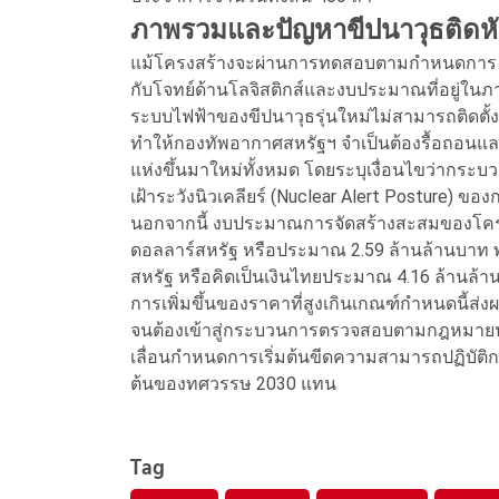
ภาพรวมและปัญหา
ขีปนาวุธติดห
แม้โครงสร้างจะผ่านการทดสอบตามกำหนดการ แ
กับโจทย์ด้านโลจิสติกส์และงบประมาณที่อยู่ใน
ระบบไฟฟ้าของขีปนาวุธรุ่นใหม่ไม่สามารถติดตั้ง
ทำให้กองทัพอากาศสหรัฐฯ จำเป็นต้องรื้อถอนแ
แห่งขึ้นมาใหม่ทั้งหมด โดยระบุเงื่อนไขว่ากระบ
เฝ้าระวังนิวเคลียร์ (Nuclear Alert Posture) ของ
นอกจากนี้ งบประมาณการจัดสร้างสะสมของโครงก
ดอลลาร์สหรัฐ หรือประมาณ 2.59 ล้านล้านบาท พ
สหรัฐ หรือคิดเป็นเงินไทยประมาณ 4.16 ล้านล้
การเพิ่มขึ้นของราคาที่สูงเกินเกณฑ์กำหนดนี้ส่ง
จนต้องเข้าสู่กระบวนการตรวจสอบตามกฎหมายนัน
เลื่อนกำหนดการเริ่มต้นขีดความสามารถปฏิบัติกา
ต้นของทศวรรษ 2030 แทน
Tag