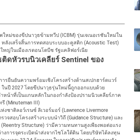
ใหม่ของขีปนาวุธข้ามทวีป (ICBM) รุ่นเจเนอเรชันใหม่ใน
ก หลังเสร็จสิ้นการทดสอบระบบอะคูสติก (Acoustic Test)
หญ่ในเมืองเรดอนโดบีช รัฐแคลิฟอร์เนีย
ติดหัวรบนิวเคลียร์ Sentinel ของ
็นการยืนยันความพร้อมเชิงโครงสร้างด้านสเปกฮาร์ดแวร์
) ในปี 2027 โดยขีปนาวุธรุ่นใหม่นี้ถูกออกแบบด้วย
าทำหน้าที่เป็นแกนหลักในกองกำลังป้องปรามนิวเคลียร์ภาค
รี (Minuteman III)
งชาติลอว์เรนซ์ ลิเวอร์มอร์ (Lawrence Livermore
รวจสอบโครงสร้างระบบนำวิถี (Guidance Structure) และ
 (Reentry Structure) ว่ามีความทนทานสูงเพียงพอต่อแรง
ะหว่างการจุดระเบิดนำส่งจากไซโลใต้ดิน โดยบริษัทได้ลงทุน