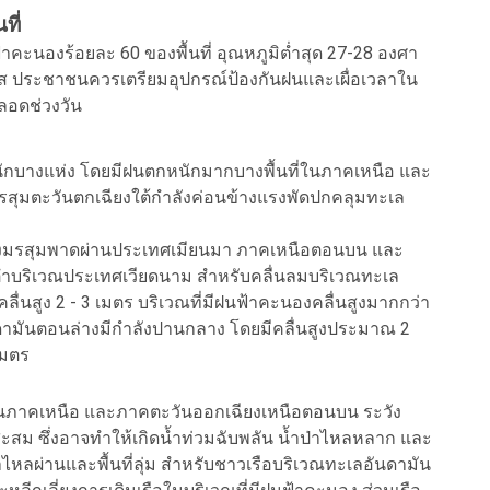
ที่
นองร้อยละ 60 ของพื้นที่ อุณหภูมิต่ำสุด 27-28 องศา
ียส ประชาชนควรเตรียมอุปกรณ์ป้องกันฝนและเผื่อเวลาใน
ลอดช่วงวัน
กหนักบางแห่ง โดยมีฝนตกหนักมากบางพื้นที่ในภาคเหนือ และ
มรสุมตะวันตกเฉียงใต้กำลังค่อนข้างแรงพัดปกคลุมทะเล
ร่องมรสุมพาดผ่านประเทศเมียนมา ภาคเหนือตอนบน และ
ำบริเวณประเทศเวียดนาม สำหรับคลื่นลมบริเวณทะเล
ื่นสูง 2 - 3 เมตร บริเวณที่มีฝนฟ้าคะนองคลื่นสูงมากกว่า
ามันตอนล่างมีกำลังปานกลาง โดยมีคลื่นสูงประมาณ 2
เมตร
ภาคเหนือ และภาคตะวันออกเฉียงเหนือตอนบน ระวัง
สม ซึ่งอาจทำให้เกิดน้ำท่วมฉับพลัน น้ำป่าไหลหลาก และ
้ำไหลผ่านและพื้นที่ลุ่ม สำหรับชาวเรือบริเวณทะเลอันดามัน