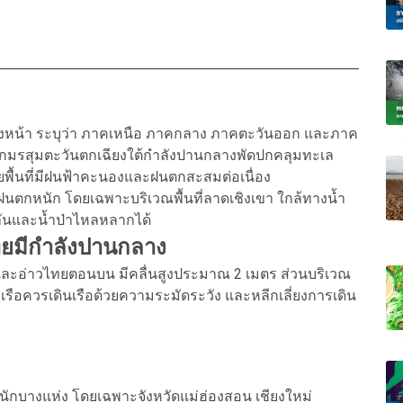
้างหน้า ระบุว่า ภาคเหนือ ภาคกลาง ภาคตะวันออก และภาค
งจากมรสุมตะวันตกเฉียงใต้กำลังปานกลางพัดปกคลุมทะเล
พื้นที่มีฝนฟ้าคะนองและฝนตกสะสมต่อเนื่อง
กฝนตกหนัก โดยเฉพาะบริเวณพื้นที่ลาดเชิงเขา ใกล้ทางน้ำ
บพลันและน้ำป่าไหลหลากได้
ทยมีกำลังปานกลาง
ะอ่าวไทยตอนบน มีคลื่นสูงประมาณ 2 เมตร ส่วนบริเวณ
เรือควรเดินเรือด้วยความระมัดระวัง และหลีกเลี่ยงการเดิน
นักบางแห่ง โดยเฉพาะจังหวัดแม่ฮ่องสอน เชียงใหม่