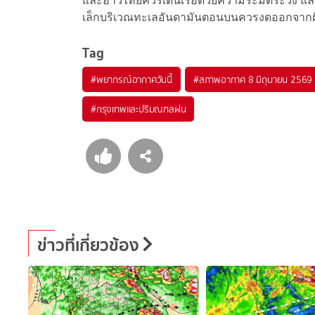
และอ่าวไทยควรเดินเรือด้วยความระมัดระวัง และห
เล็กบริเวณทะเลอันดามันตอนบนควรงดออกจากฝั
Tag
#
พยากรณ์อากาศวันนี้
#
สภาพอากาศ 8 มิถุนายน 2569
#
กรุงเทพและปริมณฑลฝน
ข่าวที่เกี่ยวข้อง