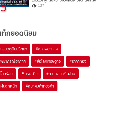
263.24 จุด รับความหวังเจรจาอิหร่าน-สหรัฐ
5
127
แท็กยอดนิยม
#
กรมอุตุนิยมวิทยา
#
สภาพอากาศ
#
พยากรณ์อากาศ
#
ย่อโลกเศรษฐกิจ
#
ราคาทอง
#
โลกร้อน
#
เศรษฐกิจ
#
การตลาดเงินล้าน
#
ฝนตกหนัก
#
สมาคมค้าทองคำ