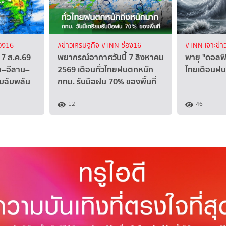
อง16
#ข่าวเศรษฐกิจ
#TNN ช่อง16
#TNN เจาะข่า
 7 ส.ค.69
พยากรณ์อากาศวันนี้ 7 สิงหาคม
พายุ "ดอลฟิน
ือ–อีสาน–
2569 เตือนทั่วไทยฝนตกหนัก
ไทยเตือนฝน
วมฉับพลัน
กทม. รับมือฝน 70% ของพื้นที่
12
46