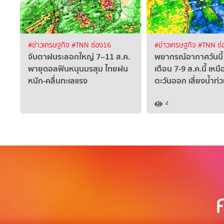
#ข่าวเศรษฐกิจ
#TNN ช่อง16
#ข่าวเศรษฐกิจ
#TNN ช่
จับตาฝนระลอกใหญ่ 7–11 ส.ค.
พยากรณ์อากาศวันนี้
พายุดอลฟินหนุนมรสุม ไทยฝน
เตือน 7-9 ส.ค.นี้ เหน
หนัก-คลื่นทะเลแรง
ตะวันออก เสี่ยงน้ำท่
4