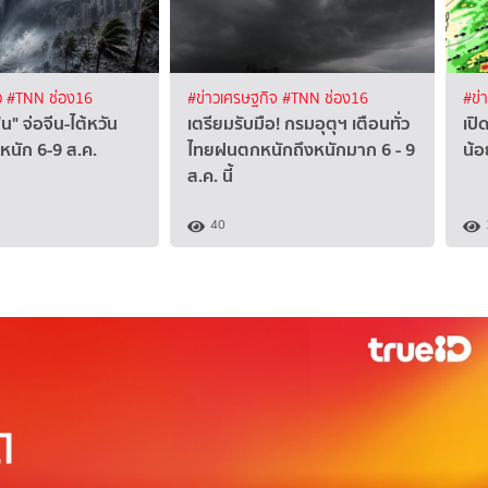
ว
#TNN ช่อง16
#ข่าวเศรษฐกิจ
#TNN ช่อง16
#ข่
" จ่อจีน-ไต้หวัน
เตรียมรับมือ! กรมอุตุฯ เตือนทั่ว
เปิ
หนัก 6-9 ส.ค.
ไทยฝนตกหนักถึงหนักมาก 6 - 9
น้อ
ส.ค. นี้
40