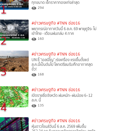
ทุกขนาด เช็กราคาทองแท่งล่าสุด
1
294
#ข่าวเศรษฐกิจ
#TNN ช่อง16
พยากรณ์อากาศวันนี้ 6 ส.ค. 69 พายุคูจิระ ไม่
เข้าไทย - เตือนฝนถล่ม 4 ภาค
2
160
#ข่าวเศรษฐกิจ
#TNN ช่อง16
UN ชี้ "เอลนีโญ" เร่งเครื่อง แรงขึ้นตั้งแต่
ส.ค.นี้เป็นต้นไป โลกเตรียมรับศึกอากาศสุด
3
ขั้ว!
168
#ข่าวเศรษฐกิจ
#TNN ช่อง16
เปิดรายชื่อจังหวัด ฝนหนัก–ฝนน้อย 6–12
ส.ค. นี้
4
135
#ข่าวเศรษฐกิจ
#TNN ช่อง16
หุ้นดาวโจนส์วันนี้ 6 ส.ค. 2569 เพิ่มขึ้น