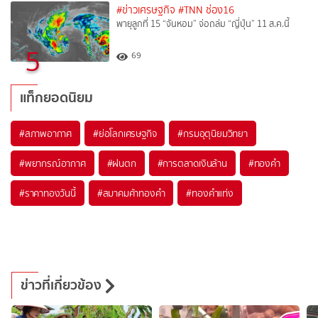
#ข่าวเศรษฐกิจ
#TNN ช่อง16
พายุลูกที่ 15 “จันหอม” จ่อถล่ม “ญี่ปุ่น” 11 ส.ค.นี้
5
69
แท็กยอดนิยม
#
สภาพอากาศ
#
ย่อโลกเศรษฐกิจ
#
กรมอุตุนิยมวิทยา
#
พยากรณ์อากาศ
#
ฝนตก
#
การตลาดเงินล้าน
#
ทองคำ
#
ราคาทองวันนี้
#
สมาคมค้าทองคำ
#
ทองคำแท่ง
ข่าวที่เกี่ยวข้อง