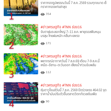
ราคาทองรูปพรรณวันนี้ 7 ส.ค. 2569 รวมทุกขนาด เช็
กราคาทองแท่งล่าสุด
1
354
#ข่าวเศรษฐกิจ
#TNN ช่อง16
จับตาฝนระลอกใหญ่ 7–11 ส.ค. พายุดอลฟินหนุน
มรสุม ไทยฝนหนัก-คลื่นทะเลแรง
2
171
#ข่าวเศรษฐกิจ
#TNN ช่อง16
พยากรณ์อากาศวันนี้ 7 ส.ค.69 เตือน 7-9 ส.ค.นี้
เหนือ–อีสาน–ตะวันออก เสี่ยงน้ำท่วมฉับพลัน
3
112
#ข่าวเศรษฐกิจ
#TNN ช่อง16
หุ้นดาวโจนส์วันนี้ 7 ส.ค. 2569 ปิดร่วงแรง 464.02 จุด
ราคาน้ำมันปรับตัวขึ้นตลาดวิตกกังวลเงินเฟ้อ
4
90