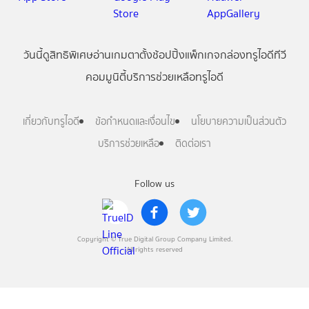
วันนี้
ดู
สิทธิพิเศษ
อ่าน
เกม
ตาตั้ง
ช้อปปิ้ง
แพ็กเกจ
กล่องทรูไอดีทีวี
คอมมูนิตี้
บริการช่วยเหลือทรูไอดี
เกี่ยวกับทรูไอดี
ข้อกำหนดและเงื่อนไข
นโยบายความเป็นส่วนตัว
บริการช่วยเหลือ
ติดต่อเรา
Follow us
Copyright © True Digital Group Company Limited.
All rights reserved