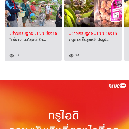
#ข่าวเศรษฐกิจ
#TNN ช่อง16
#ข่าวเศรษฐกิจ
#TNN ช่อง16
"แห่นางแมว"สุดน่ารัก…
ฤดูกาลเก็บลูกหยีแปรรูป…
12
24