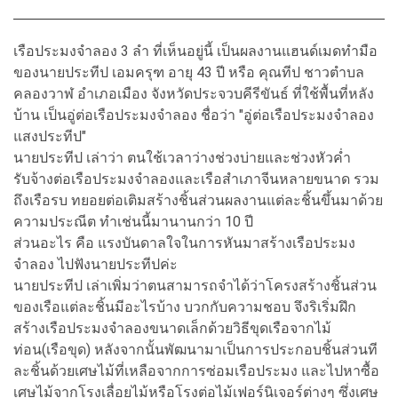
เรือประมงจำลอง 3 ลำ ที่เห็นอยู่นี้ เป็นผลงานแฮนด์เมดทำมือ
ของนายประทีป เอมครุฑ อายุ 43 ปี หรือ คุณทีป ชาวตำบล
คลองวาฬ อำเภอเมือง จังหวัดประจวบคีรีขันธ์ ที่ใช้พื้นที่หลัง
บ้าน เป็นอู่ต่อเรือประมงจำลอง ชื่อว่า "อู่ต่อเรือประมงจำลอง
แสงประทีป"
นายประทีป เล่าว่า ตนใช้เวลาว่างช่วงบ่ายและช่วงหัวค่ำ
รับจ้างต่อเรือประมงจำลองและเรือสำเภาจีนหลายขนาด รวม
ถึงเรือรบ ทยอยต่อเติมสร้างชิ้นส่วนผลงานแต่ละชิ้นขึ้นมาด้วย
ความประณีต ทำเช่นนี้มานานกว่า 10 ปี
ส่วนอะไร คือ แรงบันดาลใจในการหันมาสร้างเรือประมง
จำลอง ไปฟังนายประทีปค่ะ
นายประทีป เล่าเพิ่มว่าตนสามารถจำได้ว่าโครงสร้างชิ้นส่วน
ของเรือแต่ละชิ้นมีอะไรบ้าง บวกกับความชอบ จึงริเริ่มฝึก
สร้างเรือประมงจำลองขนาดเล็กด้วยวิธีขุดเรือจากไม้
ท่อน(เรือขุด) หลังจากนั้นพัฒนามาเป็นการประกอบชิ้นส่วนที
ละชิ้นด้วยเศษไม้ที่เหลือจากการซ่อมเรือประมง และไปหาซื้อ
เศษไม้จากโรงเลื่อยไม้หรือโรงต่อไม้เฟอร์นิเจอร์ต่างๆ ซึ่งเศษ