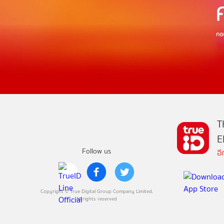
T
E
Follow us
อ
Copyright © True Digital Group Company Limited.
All rights reserved