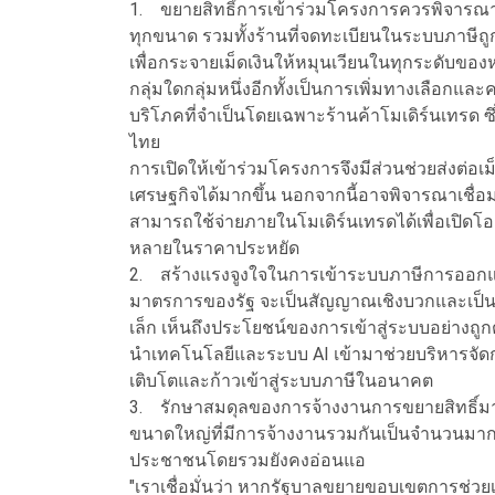
1.
ขยายสิทธิ์การเข้าร่วมโครงการควรพิจารณา
ทุกขนาด รวมทั้งร้านที่จดทะเบียนในระบบภาษีถูก
เพื่อกระจายเม็ดเงินให้หมุนเวียนในทุกระดับของห
กลุ่มใดกลุ่มหนึ่งอีกทั้งเป็นการเพิ่มทางเลือกแ
บริโภคที่จำเป็นโดยเฉพาะร้านค้าโมเดิร์นเทรด ซ
ไทย
การเปิดให้เข้าร่วมโครงการจึงมีส่วนช่วยส่งต่อเ
เศรษฐกิจได้มากขึ้น นอกจากนี้อาจพิจารณาเชื่อ
สามารถใช้จ่ายภายในโมเดิร์นเทรดได้เพื่อเปิ
หลายในราคาประหยัด
2.
สร้างแรงจูงใจในการเข้าระบบภาษีการออกแบ
มาตรการของรัฐ จะเป็นสัญญาณเชิงบวกและเป็นแ
เล็ก เห็นถึงประโยชน์ของการเข้าสู่ระบบอย่างถูก
นำเทคโนโลยีและระบบ AI เข้ามาช่วยบริหารจัดการธ
เติบโตและก้าวเข้าสู่ระบบภาษีในอนาคต
3.
รักษาสมดุลของการจ้างงานการขยายสิทธิ์ม
ขนาดใหญ่ที่มีการจ้างงานรวมกันเป็นจำนวนมาก ใ
ประชาชนโดยรวมยังคงอ่อนแอ
"เราเชื่อมั่นว่า หากรัฐบาลขยายขอบเขตการช่ว