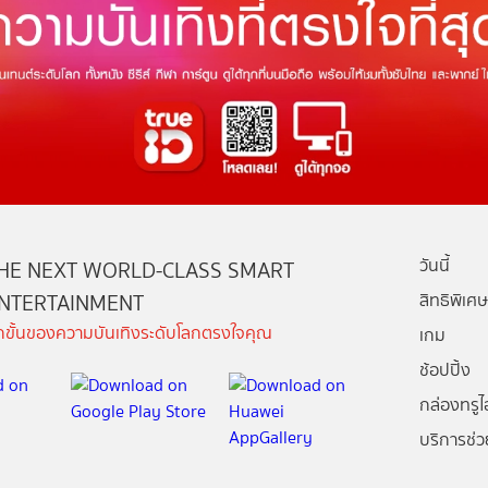
วันนี้
HE NEXT WORLD-CLASS SMART
NTERTAINMENT
สิทธิพิเศษ
ีกขั้นของความบันเทิงระดับโลกตรงใจคุณ
เกม
ช้อปปิ้ง
กล่องทรูไอ
บริการช่ว