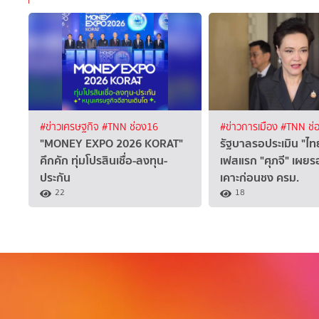
#ข่าวเศรษฐกิจ
#TNN ช่อง16
#ข่าวการเมือง
#TNN ช่
"MONEY EXPO 2026 KORAT"
รัฐบาลรอประเมิน "ไท
คึกคัก ทุ่มโปรสินเชื่อ-ลงทุน-
เฟสแรก "ศุภจี" เผยรอ
ประกัน
เคาะก่อนชง ครม.
22
18