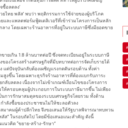
หรือเงินเฟ้อจากต้นทุนการผลิต ที่ทำให้ผู้บริโภคเผชิญ
จซื้อลดลง’
ยไทย พลัส’ พบว่า พฤติกรรมการใช้จ่ายของผู้บริโภค
ย่อยและแพลตฟอร์มฟู้ดเดลิเวอรีที่เข้าร่วมโครงการเป็นหลัก
าง โดยเฉพาะร้านอาหารที่อยู่ในระบบภาษีซึ่งมียอดขาย
อดขายเกิน 1.8 ล้านบาทต่อปี ซึ่งจดทะเบียนอยู่ในระบบภาษี
หนึ่งของโครงสร้างเศรษฐกิจที่มีบทบาทต่อการจัดเก็บรายได้
แต่ปัจจุบันกลับต้องเผชิญแรงกดดันรอบด้าน ทั้งค่า
ิ่มสูงขึ้น โดยเฉพาะธุรกิจร้านอาหารที่ต้องแบกรับภาระ
ายกลับลดลง เนื่องจากไม่เข้าเกณฑ์เงื่อนไขของโครงการ
ห้ครอบคลุมผู้ประกอบการในระบบภาษีมากขึ้น ไม่เพียง
ป็นการรักษาสมดุลของระบบเศรษฐกิจโดยรวม ทั้งด้าน
กำลังซื้อของประชาชนไม่ให้ชะลอตัวลง
่วถึง สมาคมผู้ค้าปลีกไทย จึงขอเสนอให้รัฐบาลพิจารณาทบทวน
ลัส" ในรอบถัดไป โดยมีข้อเสนอแนะสำคัญ ดังนี้
นแนวคิด “ขยาย-สร้าง-รักษา”