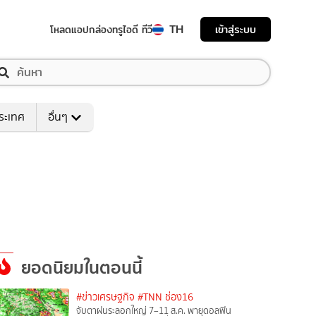
TH
เข้าสู่ระบบ
โหลดแอป
กล่องทรูไอดี ทีวี
ระเทศ
อื่นๆ
ยอดนิยมในตอนนี้
#ข่าวเศรษฐกิจ
#TNN ช่อง16
จับตาฝนระลอกใหญ่ 7–11 ส.ค. พายุดอลฟิน