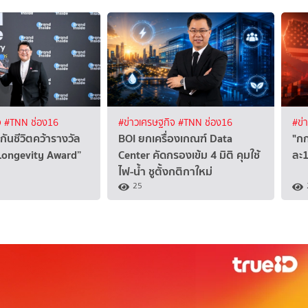
จ
#TNN ช่อง16
#ข่าวเศรษฐกิจ
#TNN ช่อง16
#ข่
กันชีวิตคว้ารางวัล
BOI ยกเครื่องเกณฑ์ Data
"กก
 Longevity Award”
Center คัดกรองเข้ม 4 มิติ คุมใช้
ละ1
ไฟ-น้ำ ชูตั้งกติกาใหม่
25