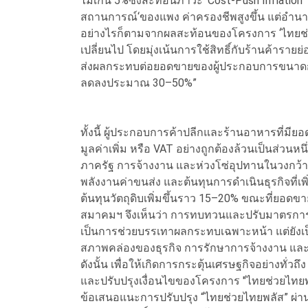
ไม่เกิน 5%ซึ่งสะท้อนภาวะ ‘Cost-Push Inflation’ 
สถานการณ์‘ของแพง ค่าครองชีพสูงขึ้น แต่อำนา
อย่างไรก็ตามจากผลสะท้อนของโครงการ ‘ไทยช่ว
เปลี่ยนไป โดยมุ่งเน้นการใช้สิทธิ์กับร้านค้าราย
ส่งผลกระทบต่อยอดขายของผู้ประกอบการขนาดกล
ลดลงประมาณ 30–50%”
ทั้งนี้ ผู้ประกอบการค้าปลีกและร้านอาหารที่มีย
มูลค่าเพิ่ม หรือ VAT อย่างถูกต้องล้วนเป็นส่วน
ภาครัฐ การจ้างงาน และห่วงโซ่อุปทานในวงกว้าง 
พลังงานค่าขนส่ง และต้นทุนการดำเนินธุรกิจที่เพ
ต้นทุนวัตถุดิบเพิ่มขึ้นราว 15–20% ขณะที่ยอดข
สมาคมฯ จึงเห็นว่า การทบทวนและปรับมาตรการใ
เป็นการช่วยบรรเทาผลกระทบเฉพาะหน้า แต่ยังเ
สภาพคล่องของธุรกิจ การรักษาการจ้างงาน และ
ดังนั้น เพื่อให้เกิดการกระตุ้นเศรษฐกิจอย่างทั
และปรับปรุงเงื่อนไขของโครงการ "ไทยช่วยไทยพ
ข้อเสนอแนะการปรับปรุง “ไทยช่วยไทยพลัส” ผ่า