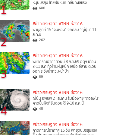
หนุนมรสุม ไทยฝนหนัก-คลื่นทะเลแรง
1
606
#ข่าวเศรษฐกิจ
#TNN ช่อง16
พายุลูกที่ 15 “จันหอม” จ่อถล่ม “ญี่ปุ่น” 11
ส.ค.นี้
2
262
#ข่าวเศรษฐกิจ
#TNN ช่อง16
พยากรณ์อากาศวันนี้ 8 ส.ค.69 อุตุฯ เตือน
8-11 ส.ค ทั่วไทยฝนหนัก เหนือ อีสาน ตะวัน
3
ออก ระวังน้ำท่วม-น้ำป่า
69
#ข่าวเศรษฐกิจ
#TNN ช่อง16
ญี่ปุ่น อพยพ 2 แสนคน รับมือพายุ “ดอลฟิน”
คาดขึ้นฝั่งที่จีนตอนใต้ 9-10 ส.ค.นี้
4
48
#ข่าวเศรษฐกิจ
#TNN ช่อง16
คาดการณ์อากาศ 15 วัน พายุดันมรสุมแรง