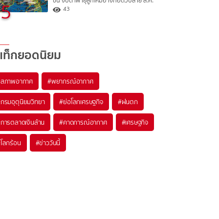
ขึ้น จับตาพายุลูกใหม่อาจก่อตัวปลาย ส.ค.
5
43
แท็กยอดนิยม
#
สภาพอากาศ
#
พยากรณ์อากาศ
#
กรมอุตุนิยมวิทยา
#
ย่อโลกเศรษฐกิจ
#
ฝนตก
#
การตลาดเงินล้าน
#
คาดการณ์อากาศ
#
เศรษฐกิจ
#
โลกร้อน
#
ข่าววันนี้