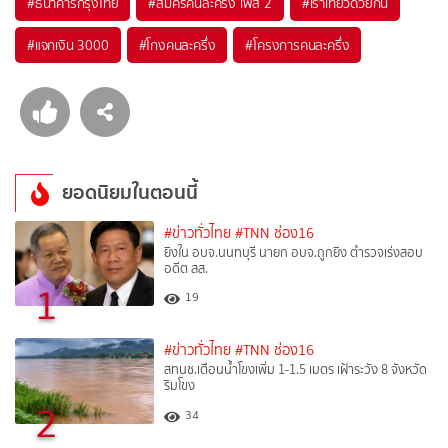
#
ธนาคารกรุงไทย
#
สมัครคนละครึ่ง เฟส 2
#
เราเที่ยวด้วยกัน
#
แจกเงิน 3000
#
โกงคนละครึ่ง
#
โครงการคนละครึ่ง
ยอดนิยมในตอนนี้
#ข่าวทั่วไทย
#TNN ช่อง16
ยิงใน อบจ.นนทบุรี นายก อบจ.ถูกยิง ตำรวจเร่งสอบ
อดีต สส.
1
19
#ข่าวทั่วไทย
#TNN ช่อง16
สทนช.เตือนน้ำโขงเพิ่ม 1-1.5 เมตร เฝ้าระวัง 8 จังหวัด
ริมโขง
2
34