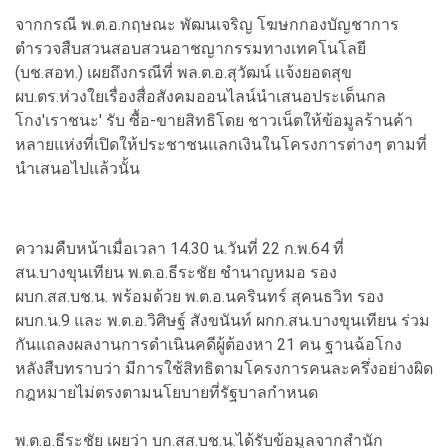
จากกรณี พ.ต.อ.กฤษณะ พัฒนเจริญ โฆษกกองบัญชาการ
ตำรวจสืบสวนสอบสวนอาชญากรรมทางเทคโนโลยี
(บช.สอท.) เผยถึงกรณีที่ พล.ต.อ.สุวัฒน์ เเจ้งยอดสุข
ผบ.ตร.ห่วงใยเรื่องสื่อสังคมออนไลน์นำเสนอประเด็นกล
โกง'เราชนะ' รับ ซื้อ-ขายสิทธิโดย ชาวเน็ตให้ข้อมูลร้านค้า
หลายแห่งที่เปิดให้ประชาชนแลกเงินในโครงการต่างๆ ตามที่
นำเสนอไปแล้วนั้น
ความคืบหน้าเมื่อเวลา 14.30 น.วันที่ 22 ก.พ.64 ที่
สน.บางขุนเทียน พ.ต.อ.ธีระชัย ชำนาญหมอ รอง
ผบก.สส.บช.น. พร้อมด้วย พ.ต.อ.นครินทร์ สุคนธวิท รอง
ผบก.น.9 และ พ.ต.อ.วิศิษฐ์ สังขนันท์ ผกก.สน.บางขุนเทียน ร่วม
กันแถลงผลงานการดำเนินคดีผู้ต้องหา 21 คน ฐานฉ้อโกง
หลังสืบทราบว่า มีการใช้สิทธิตามโครงการคนละครึ่งอย่างผิด
กฎหมายไม่ตรงตามนโยบายที่รัฐบาลกำหนด
พ.ต.อ.ธีระชัย เผยว่า บก.สส.บช.น.ได้รับข้อมูลจากสำนัก