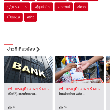
#
อู๋จุน SOTUS S
#
อู๋จุนคือใคร
#
ข่าววันนี้
#
โควิด
#
โควิด-19
#
ข่าว
ข่าวที่เกี่ยวข้อง
#ข่าวเศรษฐกิจ
#TNN ช่อง16
#ข่าวเศรษฐกิจ
#TNN ช่อง16
เชียร์หุ้นแบงก์ทะยาน…
ไทยช่วยไทย พลัส …
6
34