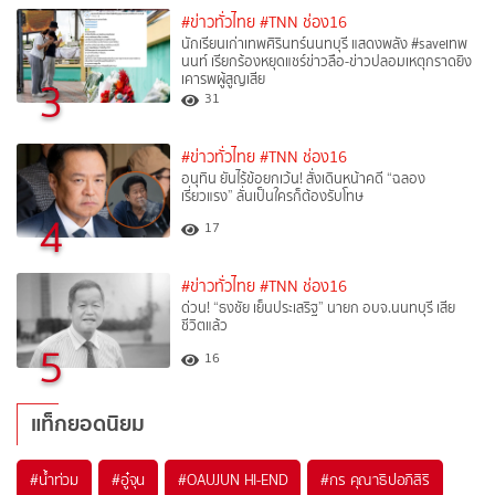
#ข่าวทั่วไทย
#TNN ช่อง16
นักเรียนเก่าเทพศิรินทร์นนทบุรี แสดงพลัง #saveเทพ
นนท์ เรียกร้องหยุดแชร์ข่าวลือ-ข่าวปลอมเหตุกราดยิง
เคารพผู้สูญเสีย
3
31
#ข่าวทั่วไทย
#TNN ช่อง16
อนุทิน ยันไร้ข้อยกเว้น! สั่งเดินหน้าคดี “ฉลอง
เรี่ยวแรง” ลั่นเป็นใครก็ต้องรับโทษ
4
17
#ข่าวทั่วไทย
#TNN ช่อง16
ด่วน! “ธงชัย เย็นประเสริฐ” นายก อบจ.นนทบุรี เสีย
ชีวิตแล้ว
5
16
แท็กยอดนิยม
#
น้ำท่วม
#
อู๋จุน
#
OAUJUN HI-END
#
กร คุณาธิปอภิสิริ