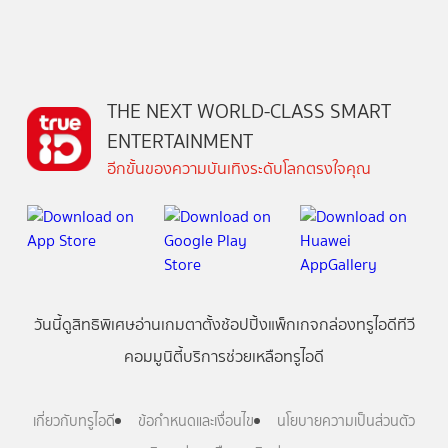
THE NEXT WORLD-CLASS SMART
ENTERTAINMENT
อีกขั้นของความบันเทิงระดับโลกตรงใจคุณ
วันนี้
ดู
สิทธิพิเศษ
อ่าน
เกม
ตาตั้ง
ช้อปปิ้ง
แพ็กเกจ
กล่องทรูไอดีทีวี
คอมมูนิตี้
บริการช่วยเหลือทรูไอดี
เกี่ยวกับทรูไอดี
ข้อกำหนดและเงื่อนไข
นโยบายความเป็นส่วนตัว