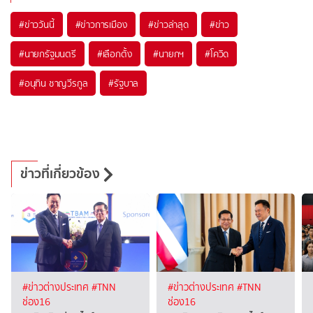
#
ข่าววันนี้
#
ข่าวการเมือง
#
ข่าวล่าสุด
#
ข่าว
#
นายกรัฐมนตรี
#
เลือกตั้ง
#
นายกฯ
#
โควิด
#
อนุทิน ชาญวีรกูล
#
รัฐบาล
ข่าวที่เกี่ยวข้อง
#ข่าวต่างประเทศ
#TNN
#ข่าวต่างประเทศ
#TNN
ช่อง16
ช่อง16