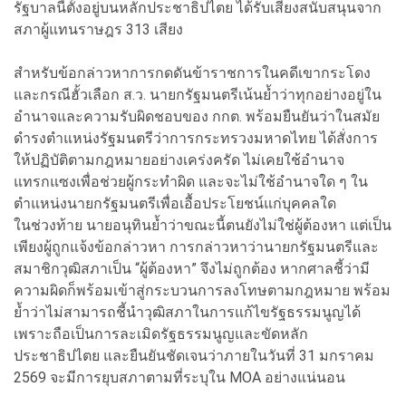
รัฐบาลนี้ตั้งอยู่บนหลักประชาธิปไตย ได้รับเสียงสนับสนุนจาก
สภาผู้แทนราษฎร 313 เสียง
สำหรับข้อกล่าวหาการกดดันข้าราชการในคดีเขากระโดง
และกรณีฮั้วเลือก ส.ว. นายกรัฐมนตรีเน้นย้ำว่าทุกอย่างอยู่ใน
อำนาจและความรับผิดชอบของ กกต. พร้อมยืนยันว่าในสมัย
ดำรงตำแหน่งรัฐมนตรีว่าการกระทรวงมหาดไทย ได้สั่งการ
ให้ปฏิบัติตามกฎหมายอย่างเคร่งครัด ไม่เคยใช้อำนาจ
แทรกแซงเพื่อช่วยผู้กระทำผิด และจะไม่ใช้อำนาจใด ๆ ใน
ตำแหน่งนายกรัฐมนตรีเพื่อเอื้อประโยชน์แก่บุคคลใด
ในช่วงท้าย นายอนุทินย้ำว่าขณะนี้ตนยังไม่ใช่ผู้ต้องหา แต่เป็น
เพียงผู้ถูกแจ้งข้อกล่าวหา การกล่าวหาว่านายกรัฐมนตรีและ
สมาชิกวุฒิสภาเป็น “ผู้ต้องหา” จึงไม่ถูกต้อง หากศาลชี้ว่ามี
ความผิดก็พร้อมเข้าสู่กระบวนการลงโทษตามกฎหมาย พร้อม
ย้ำว่าไม่สามารถชี้นำวุฒิสภาในการแก้ไขรัฐธรรมนูญได้
เพราะถือเป็นการละเมิดรัฐธรรมนูญและขัดหลัก
ประชาธิปไตย และยืนยันชัดเจนว่าภายในวันที่ 31 มกราคม
2569 จะมีการยุบสภาตามที่ระบุใน MOA อย่างแน่นอน