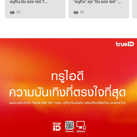
อนุทิน-มิน อ่อง ไลง์ T…
“อนุทิน” คุย “มิน ออง ไลง์” …
32
15