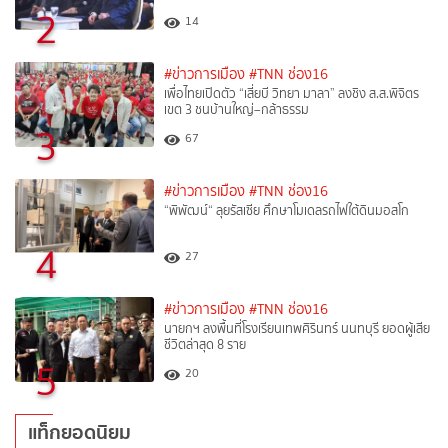
2
14
#ข่าวการเมือง
#TNN ช่อง16
เพื่อไทยเปิดตัว “เสี่ยบี วิทยา มาลา” ลงชิง ส.ส.พิจิตร
เขต 3 ชนบ้านใหญ่–กล้าธรรม
3
67
#ข่าวการเมือง
#TNN ช่อง16
“พิพัฒน์“ ลุยรัสเซีย ศึกษาโมเดลรถไฟใต้ดินมอสโก
4
27
#ข่าวการเมือง
#TNN ช่อง16
นายกฯ ลงพื้นที่โรงเรียนเทพศิรินทร์ นนทบุรี ยอดผู้เสีย
ชีวิตล่าสุด 8 ราย
5
20
แท็กยอดนิยม