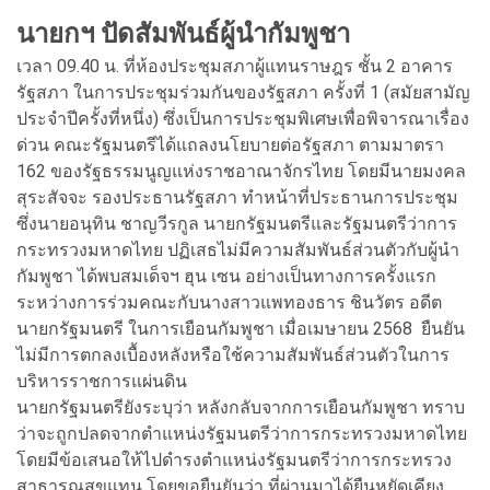
นายกฯ ปัดสัมพันธ์ผู้นำกัมพูชา
เวลา 09.40 น. ที่ห้องประชุมสภาผู้แทนราษฎร ชั้น 2 อาคาร
รัฐสภา ในการประชุมร่วมกันของรัฐสภา ครั้งที่ 1 (สมัยสามัญ
ประจำปีครั้งที่หนึ่ง) ซึ่งเป็นการประชุมพิเศษเพื่อพิจารณาเรื่อง
ด่วน คณะรัฐมนตรีได้แถลงนโยบายต่อรัฐสภา ตามมาตรา
162 ของรัฐธรรมนูญแห่งราชอาณาจักรไทย โดยมีนายมงคล
สุระสัจจะ รองประธานรัฐสภา ทำหน้าที่ประธานการประชุม
ซึ่งนายอนุทิน ชาญวีรกูล นายกรัฐมนตรีและรัฐมนตรีว่าการ
กระทรวงมหาดไทย ปฏิเสธไม่มีความสัมพันธ์ส่วนตัวกับผู้นำ
กัมพูชา ได้พบสมเด็จฯ ฮุน เซน อย่างเป็นทางการครั้งแรก
ระหว่างการร่วมคณะกับนางสาวแพทองธาร ชินวัตร อดีต
นายกรัฐมนตรี ในการเยือนกัมพูชา เมื่อเมษายน 2568 ยืนยัน
ไม่มีการตกลงเบื้องหลังหรือใช้ความสัมพันธ์ส่วนตัวในการ
บริหารราชการแผ่นดิน
นายกรัฐมนตรียังระบุว่า หลังกลับจากการเยือนกัมพูชา ทราบ
ว่าจะถูกปลดจากตำแหน่งรัฐมนตรีว่าการกระทรวงมหาดไทย
โดยมีข้อเสนอให้ไปดำรงตำแหน่งรัฐมนตรีว่าการกระทรวง
สาธารณสุขแทน โดยขอยืนยันว่า ที่ผ่านมาได้ยืนหยัดเคียง