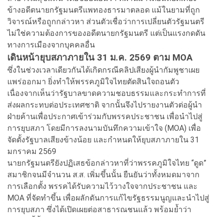
ข้างอดีตนายกรัฐมนตรีแพทองธารมาตลอด แม้ในยามที่ถูก
วิจารณ์หรือถูกกล่าวหา ส่วนตัวเชื่อว่าการเปลี่ยนตัวรัฐมนตรี
ไม่ใช่ความต้องการของอดีตนายกรัฐมนตรี แต่เป็นแรงกดดัน
ทางการเมืองจากบุคคลอื่น
เดินหน้ายุบสภาภายใน 31 ม.ค. 2569 ตาม MOA
ซึ่งในช่วงเวลาเดียวกันได้เกิดกรณีคลิปเสียงผู้นำกัมพูชาเผย
แพร่ออกมา ยิ่งทำให้พรรคภูมิใจไทยตัดสินใจถอนตัว
เนื่องจากเห็นว่ารัฐบาลขาดความชอบธรรมและกระทำการที่
ส่งผลกระทบต่อประเทศชาติ จากนั้นจึงไปรายงานตัวต่อผู้นำ
ฝ่ายค้านเพื่อประกาศเข้าร่วมกับพรรคประชาชน เพื่อนำไปสู่
การยุบสภา โดยมีการลงนามบันทึกความเข้าใจ (MOA) เพื่อ
จัดตั้งรัฐบาลเสียงข้างน้อย และกำหนดให้ยุบสภาภายใน 31
มกราคม 2569
นายกรัฐมนตรียังปฏิเสธข้อกล่าวหาที่ว่าพรรคภูมิใจไทย “ดูด”
สมาชิกจนมีจำนวน ส.ส. เพิ่มขึ้นนั้น ยืนยันว่าทั้งหมดมาจาก
การเลือกตั้ง พรรคได้รับความไว้วางใจจากประชาชน และ
MOA ที่จัดทำขึ้น เพื่อผลักดันการแก้ไขรัฐธรรมนูญและนำไปสู่
การยุบสภา ซึ่งได้เปิดเผยต่อสาธารณชนแล้ว พร้อมย้ำว่า