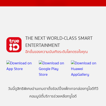
THE NEXT WORLD-CLASS SMART
ENTERTAINMENT
อีกขั้นของความบันเทิงระดับโลกตรงใจคุณ
วันนี้
ดู
สิทธิพิเศษ
อ่าน
เกม
ตาตั้ง
ช้อปปิ้ง
แพ็กเกจ
กล่องทรูไอดีทีวี
คอมมูนิตี้
บริการช่วยเหลือทรูไอดี