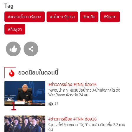
Tag
#
แถลงนโยบายรัฐบาล
#
นโยบายรัฐบาล
#
อนุทิน
#
รัฐสภา
#
กัมพูชา
ยอดนิยมในตอนนี้
#ข่าวการเมือง
#TNN ช่อง16
"พิพัฒน์" ถกแผนรับมือน้ำท่วม-น้ำแล้งภาคใต้ ตั้ง
War Room เฝ้าระวัง 24 ชม.
1
27
#ข่าวการเมือง
#TNN ช่อง16
รัฐบาล ไฟเขียวขยาย “จีทูที” ขายข้าวจีน เพิ่ม 2.2 แสน
ตัน