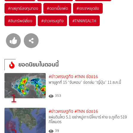
#
กลยุทธ์ลงทุนทอง
#
ดอกเบี้ยเฟด
#
เจรจาหยุดยิง
#
สินทรัพย์เสี่ยง
#
ข่าวเศรษฐกิจ
#
TNNWEALTH
ยอดนิยมในตอนนี้
#ข่าวเศรษฐกิจ
#TNN ช่อง16
พายุลูกที่ 15 “จันหอม” จ่อถล่ม “ญี่ปุ่น” 11 ส.ค.นี้
1
353
#ข่าวเศรษฐกิจ
#TNN ช่อง16
แผ่นดินไหว 5.1 เขย่าหมู่เกาะนิโคบาร์ ห่าง จ.ภูเก็ต 519
กิโลเมตร
39