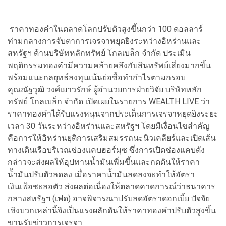
ราคาทองคำในตลาดโลกปรับตัวสูงขึ้นกว่า 100 ดอลลาร์
ท่ามกลางการจับตาการเจรจาหยุดยิงระหว่างอิหร่านและ
สหรัฐฯ ด้านบริษัทหลักทรัพย์ โกลเบล็ก จำกัด ประเมิน
พฤติกรรมทองคำมีความคล้ายคลึงกับสินทรัพย์เสี่ยงมากขึ้น
พร้อมแนะกลยุทธ์ลงทุนเน้นย่อซื้อทำกำไรตามกรอบ
คุณณัฐวุฒิ วงศ์เยาวรักษ์ ผู้อำนวยการฝ่ายวิจัย บริษัทหลัก
ทรัพย์ โกลเบล็ก จำกัด เปิดเผยในรายการ WEALTH LIVE ว่า
ราคาทองคำได้รับแรงหนุนจากประเด็นการเจรจาหยุดยิงระยะ
เวลา 30 วันระหว่างอิหร่านและสหรัฐฯ โดยมีเงื่อนไขสำคัญ
คือการให้อิหร่านยุติการเสริมสมรรถนะนิวเคลียร์และเปิดเส้น
ทางเดินเรือบริเวณช่องแคบฮอร์มุซ ซึ่งการเปิดช่องแคบดัง
กล่าวจะส่งผลให้อุปทานน้ำมันเพิ่มขึ้นและกดดันให้ราคา
น้ำมันปรับตัวลดลง เมื่อราคาน้ำมันลดลงจะทำให้อัตรา
เงินเฟ้อชะลอตัว ส่งผลต่อเนื่องให้ตลาดคาดการณ์ว่าธนาคาร
กลางสหรัฐฯ (เฟด) อาจพิจารณาปรับลดอัตราดอกเบี้ย ปัจจัย
เชิงบวกเหล่านี้จึงเป็นแรงผลักดันให้ราคาทองคำปรับตัวสูงขึ้น
ขานรับข่าวการเจรจา