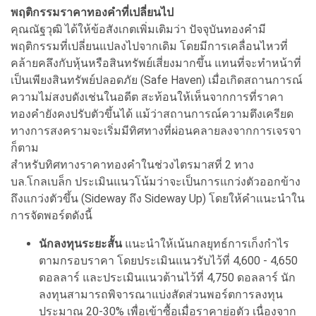
พฤติกรรมราคาทองคำที่เปลี่ยนไป
คุณณัฐวุฒิ ได้ให้ข้อสังเกตเพิ่มเติมว่า ปัจจุบันทองคำมี
พฤติกรรมที่เปลี่ยนแปลงไปจากเดิม โดยมีการเคลื่อนไหวที่
คล้ายคลึงกับหุ้นหรือสินทรัพย์เสี่ยงมากขึ้น แทนที่จะทำหน้าที่
เป็นเพียงสินทรัพย์ปลอดภัย (Safe Haven) เมื่อเกิดสถานการณ์
ความไม่สงบดังเช่นในอดีต สะท้อนให้เห็นจากการที่ราคา
ทองคำยังคงปรับตัวขึ้นได้ แม้ว่าสถานการณ์ความตึงเครียด
ทางการสงครามจะเริ่มมีทิศทางที่ผ่อนคลายลงจากการเจรจา
ก็ตาม
สำหรับทิศทางราคาทองคำในช่วงไตรมาสที่ 2 ทาง
บล.โกลเบล็ก ประเมินแนวโน้มว่าจะเป็นการแกว่งตัวออกข้าง
ถึงแกว่งตัวขึ้น (Sideway ถึง Sideway Up) โดยให้คำแนะนำใน
การจัดพอร์ตดังนี้
นักลงทุนระยะสั้น
แนะนำให้เน้นกลยุทธ์การเก็งกำไร
ตามกรอบราคา โดยประเมินแนวรับไว้ที่ 4,600 - 4,650
ดอลลาร์ และประเมินแนวต้านไว้ที่ 4,750 ดอลลาร์ นัก
ลงทุนสามารถพิจารณาแบ่งสัดส่วนพอร์ตการลงทุน
ประมาณ 20-30% เพื่อเข้าซื้อเมื่อราคาย่อตัว เนื่องจาก