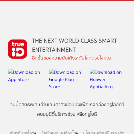
THE NEXT WORLD-CLASS SMART
ENTERTAINMENT
อีกขั้นของความบันเทิงระดับโลกตรงใจคุณ
วันนี้
ดู
สิทธิพิเศษ
อ่าน
เกม
ตาตั้ง
ช้อปปิ้ง
แพ็กเกจ
กล่องทรูไอดีทีวี
คอมมูนิตี้
บริการช่วยเหลือทรูไอดี
เกี่ยวกับทรูไอดี
ข้อกำหนดและเงื่อนไข
นโยบายความเป็นส่วนตัว