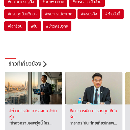
#
ย่อโลกเศรษฐกิจ
#
สภาพอากาศ
#
การตลาดเงินล้าน
#
กรมอุตุนิยมวิทยา
#
พยากรณ์อากาศ
#
เศรษฐกิจ
#
ข่าววันนี้
#
โลกร้อน
#
จีน
#
ข่าวเศรษฐกิจ
ข่าวที่เกี่ยวข้อง
#ข่าวการเงิน การลงทุน
#ทัน
#ข่าวการเงิน การลงทุน
#ทัน
หุ้น
หุ้น
“ถ้าสงครามจบพรุ่งนี้ ใคร…
“ภราดร”ยัน “ไทยเที่ยวไทยพ…