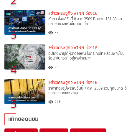
2
#ข่าวเศรษฐกิจ
#TNN ช่อง16
หุ้นดาวโจนส์วันนี้ 8 ส.ค. 2569 ปิดบวก 151.83 จุด
คลายกังวลเฟดขึ้นดอกเบี้ย
3
72
#ข่าวเศรษฐกิจ
#TNN ช่อง16
อัปเดตพายุไต้ฝุ่น"ดอลฟิน ไม่กระทบไทย ส่วนพายุโซน
ร้อน"จันหอม” อยู่ห่างไกลมาก
4
23
#ข่าวเศรษฐกิจ
#TNN ช่อง16
ราคาทองรูปพรรณวันนี้ 7 ส.ค. 2569 รวมทุกขนาด เช็
กราคาทองแท่งล่าสุด
5
389
แท็กยอดนิยม