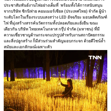
ประชาสัมพันธ์งานไฟอย่างเต็มที่ พร้อมทั้งได้การสนับสนุน
จากบริษัท ซิกนิฟาย คอมเมอร์เชียล (ประเทศไทย) จำกัด ผู้นำ
ระดับโลกในเรื่องระบบแสงสว่าง LED อัจฉริยะ มอบผลิตภัณฑ์
ไฟ ที่มุ่งสร้างสรรค์นวัตกรรมทั้งปลอดภัยและยั่งยืน ขณะ
เดียวกัน บริษัท ไทยเทคโนกลาส กรุ๊ป จำกัด (มหาชน) ที่มี
ความเชี่ยวชาญด้านกระจกแปรรูปสำหรับงานสถาปัตยกรรม
และสิ่งปลูกสร้าง ก็มีส่วนร่วมสำคัญมอบกระจก ด้วยดีไซน์ล้ำ
สมัยและเอกลักษณ์เฉพาะตัว