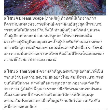
o โซน 4 Dream Scape
(ภาพฝัน) ทิวทัศน์ที่เกิดจากการ
ตีความบทเพลงพระราชนิพนธ์ ความฝันอันสูงสุด ที่พระบรม
ราชชนนีพันปีหลวง มีรับสั่งให้ ท่านผู้หญิงมณีรัตน์ บุนนาค
เป็นผู้เขียนบทกลอน และทรงทูลขอให้พระบาทสมเด็จ
พระเจ้าอยู่หัวภูมิพลอดุลยเดชเป็นผู้ประพันธ์ทำนอง บทเพลง
กล่าวเชิดชูความเสียสละของคนทั้งหลายที่ทำเพื่อประโยชน์
และความมั่นคงของประเทศไทย ที่แม้ไม่มีใครเห็นแต่ผลของ
ความดีก็ยังส่องสว่างและงดงาม
o
โซน 5 Thai Spirit
ความสำคัญของพระพุทธศาสนาที่เป็น
รากเหง้าของความสงบร่มเย็นอย่างไทย สมเด็จพระบรมราช
ชนนีพันปีหลวง ทรงนับถือพระพุทธศาสนาอย่างเคร่งครัด
และทรงปฏิบัติบำเพ็ญพระราชกรณียกิจทางศาสนาอย่างต่อ
เนื่อง นอกจากนี้ ยังทรงส่งเสริมและให้การสนับสนุนทุก
ศาสนาในประเทศไทย เพื่อเป็นศูนย์รวมจิตใจและเครื่องยึด
เหนี่ยวของพสกนิกร