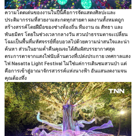
ความโดดเด่นของงานในปีนี้คือการจัดแสดงศิลปะและ
ประติมากรรมที่สวยงามสะกดทุกสายตา ผลงานทั้งหมดถูก
สร้างสรรค์โดยฝีมือของช่างท้องถิ่น ทีมงาน ณ สัทธา และ
พันธมิตร โดยในช่วงเวลากลางวัน สวนป่าธรรมดาจะเปลี่ยน
โฉมเป็นพื้นที่มหัศจรรย์ที่อบอวลไปด้วยความน่าสนใจและน่า
ค้นหา ส่วนในยามค่ำคืนคุณจะได้สัมผัสบรรยากาศสุด
ตระการตาจากแสงไฟนับล้านดวงที่เปล่งประกาย เทศกาลแสง
ไฟ Nasatta Light Festival ไม่ใช่แค่การเดินชมสวนป่า แต่
คือการเข้าสู่อาณาจักรสวรรค์แห่งนางฟ้า อันแสนงดงามจน
คุณต้องทึ่ง