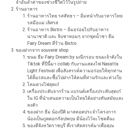
จำอันล้ำค่าของช่วงชีวิตไว้ในรูปถ่าย
ร้านอาหาร
ร้านอาหารไทย รสสัทธา – อิ่มหนำกับอาหารไทย
รสมือแม่ เลิศรส
ร้านอาหาร Bistro – อิ่มอร่อยไปกับอาหาร
นานาชาติ และ จิบชาหอมๆ จากชุดน้ำชา ธีม
Fairy Dream ที่ร้าน Bistro
ของฝากจาก souvenir shop
ขนม ธีม Fairy Dream by มณีกรอบ ขนมเจ้าดังใน
Tiktok ที่ปีนี้มา collab กับงานแสดงไฟ Nasatta
Light Festival เพื่อสังสรรค์ความอร่อยให้ทุกท่าน
ได้ลิ้มรสและซื้อไปฝากให้คนที่ท่านรักและห่วงใย
โคมดวงไฟสุดเก๋
เครื่องประดับจากร้าน แบรนด์เครื่องประดับสุดเก๋
ใน IG ที่นำเสนอความเป็นไทยได้อย่างทันสมัยและ
ลงตัว
ของฝาก ธีม น้องปีติ มาสคอตประจำโครงการ
น้องเป็นภูตดอกกัลปพฤษ มีน้องไว้จะโชคดีนะ
ของดีจังหวัดราชบุรี ที่เราคัดสรรค์มาเพื่อคุณ