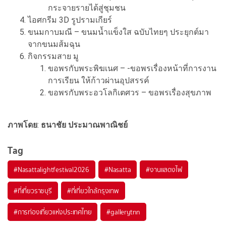
กระจายรายได้สู่ชุมชน
ไอศกรีม 3D รูปรามเกียร์
ขนมกาบมณี – ขนมน้ำแข็งใส ฉบับไทยๆ ประยุกต์มา
จากขนมส้มฉุน
กิจกรรมสาย มู
ขอพรกับพระพิฆเนศ – -ขอพรเรื่องหน้าที่การงาน
การเรียน ให้ก้าวผ่านอุปสรรค์
ขอพรกับพระอวโลกิเตศวร – ขอพรเรื่องสุขภาพ
ภาพโดย
:
ธนาชัย
ประมาณพาณิชย์
Tag
#
Nasattalightfestival2026
#
Nasatta
#
งานแสดงไฟ
#
ที่เที่ยวราชบุรี
#
ที่เที่ยวใกล้กรุงเทพ
#
การท่องเที่ยวแห่งประเทศไทย
#
gallerytnn