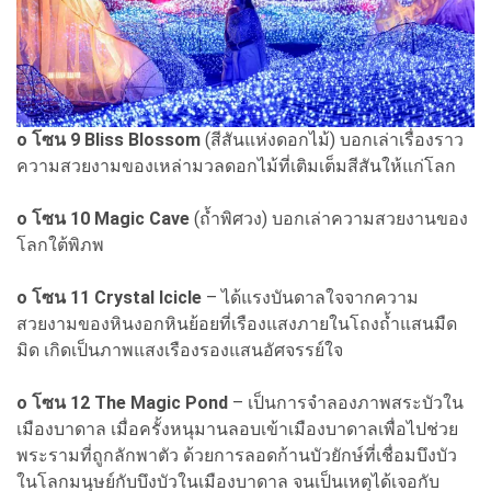
o โซน 9 Bliss Blossom
(สีสันแห่งดอกไม้) บอกเล่าเรื่องราว
ความสวยงามของเหล่ามวลดอกไม้ที่เติมเต็มสีสันให้แก่โลก
o โซน 10 Magic Cave
(ถ้ำพิศวง) บอกเล่าความสวยงานของ
โลกใต้พิภพ
o โซน 11 Crystal Icicle
– ได้แรงบันดาลใจจากความ
สวยงามของหินงอกหินย้อยที่เรืองแสงภายในโถงถ้ำแสนมืด
มิด เกิดเป็นภาพแสงเรืองรองแสนอัศจรรย์ใจ
o
โซน 12 The Magic Pond
– เป็นการจำลองภาพสระบัวใน
เมืองบาดาล เมื่อครั้งหนุมานลอบเข้าเมืองบาดาลเพื่อไปช่วย
พระรามที่ถูกลักพาตัว ด้วยการลอดก้านบัวยักษ์ที่เชื่อมบึงบัว
ในโลกมนุษย์กับบึงบัวในเมืองบาดาล จนเป็นเหตุได้เจอกับ