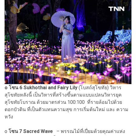
o
โซน 6 Sukhothai and Fairy Lily
(โบสถ์สุโขทัย) วิหาร
สุโขทัยหลังนี้ เป็นวิหารที่สร้างขึ้นตามแบบแปลนวิหารยุค
สุโขทัยโบราณ ด้วยมาตรส่วน 100:100 ที่รายล้อมไปด้วย
ดอกบัวดิน ที่เป็นตัวแทนความสุข การเริ่มต้นใหม่ และ ความ
หวัง
o
โซน 7 Sacred Wave
– พรรณไม้ที่เปี่ยมด้วยคุณค่าแห่ง