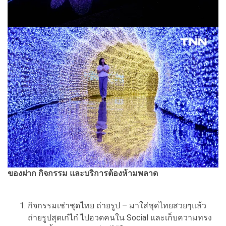
ของฝาก กิจกรรม และบริการต้องห้ามพลาด
กิจกรรมเช่าชุดไทย ถ่ายรูป – มาใส่ชุดไทยสวยๆแล้ว
ถ่ายรูปสุดเก๋ไก๋ ไปอวดคนใน Social และเก็บความทรง