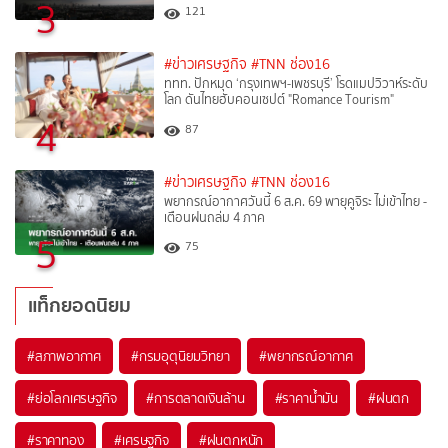
3
121
#ข่าวเศรษฐกิจ
#TNN ช่อง16
ททท. ปักหมุด ‘กรุงเทพฯ-เพชรบุรี’ โรดแมปวิวาห์ระดับ
โลก ดันไทยฮับคอนเซปต์ "Romance Tourism"
4
87
#ข่าวเศรษฐกิจ
#TNN ช่อง16
พยากรณ์อากาศวันนี้ 6 ส.ค. 69 พายุคูจิระ ไม่เข้าไทย -
เตือนฝนถล่ม 4 ภาค
5
75
แท็กยอดนิยม
#
สภาพอากาศ
#
กรมอุตุนิยมวิทยา
#
พยากรณ์อากาศ
#
ย่อโลกเศรษฐกิจ
#
การตลาดเงินล้าน
#
ราคาน้ำมัน
#
ฝนตก
#
ราคาทอง
#
เศรษฐกิจ
#
ฝนตกหนัก