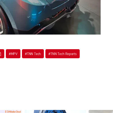
ู้
#
MPV
#
TNN Tech
#
TNN Tech Reports