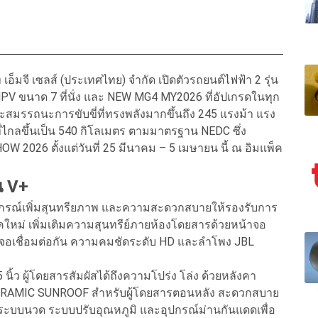
 เอ็มจี เซลส์ (ประเทศไทย) จำกัด เปิดตัวรถยนต์ไฟฟ้า 2 รุ่น
PV ขนาด 7 ที่นั่ง และ NEW MG4 MY2026 ที่อัปเกรดในทุก
ร และสมรรถนะการขับขี่ที่ทรงพลังมากขึ้นถึง 245 แรงม้า แรง
ที่ไกลขึ้นเป็น 540 กิโลเมตร ตามมาตรฐาน NEDC ซึ่ง
026 ตั้งแต่วันที่ 25 มีนาคม – 5 เมษายน นี้ ณ อิมแพ็ค
น V+
ปกรณ์เพิ่มสุนทรียภาพ และความสะดวกสบายให้รองรับการ
ุคใหม่ เพิ่มเติมความสุนทรีย์ภายห้องโดยสารด้วยหน้าจอ
จอเชื่อมต่อกัน ความคมชัดระดับ HD และลำโพง JBL
ิ้ว ผู้โดยสารสัมผัสได้ถึงความโปร่ง โล่ง ด้วยหลังคา
ORAMIC SUNROOF สำหรับผู้โดยสารตอนหลัง สะดวกสบาย
มระบบนวด ระบบปรับอุณหภูมิ และอุปกรณ์ม่านกันแดดเพื่อ