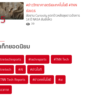
#ข่าววิทยาศาสตร์และเทคโนโลยี
#TNN
ช่อง16
5
ล้อยาน Curiosity แตกร้าวหลังลุยดาวอังคาร
14 ปี NASA ยันยังไหว
39
แท็กยอดนิยม
#
tnntechreports
#
techreports
#
TNN Tech
#
tnntech
#
AI
#
ข่าวไอที
#
TNN Tech Reports
#
ข่าวเทคโนโลยี
#
ai
#
อวกาศ