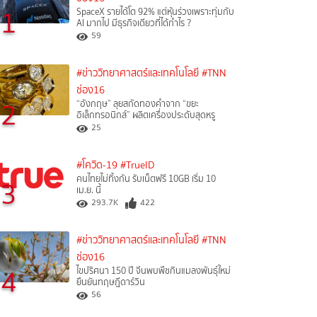
1
SpaceX รายได้โต 92% แต่หุ้นร่วงเพราะทุ่มกับ
AI มากไป มีธุรกิจเดียวที่ได้กำไร ?
59
#ข่าววิทยาศาสตร์และเทคโนโลยี
#TNN
ช่อง16
2
“อังกฤษ” ลุยสกัดทองคำจาก “ขยะ
อิเล็กทรอนิกส์” ผลิตเครื่องประดับสุดหรู
25
#โควิด-19
#TrueID
คนไทยไม่ทิ้งกัน รับเน็ตฟรี 10GB เริ่ม 10
3
เม.ย. นี้
293.7K
422
#ข่าววิทยาศาสตร์และเทคโนโลยี
#TNN
ช่อง16
4
ไขปริศนา 150 ปี จีนพบพืชกินแมลงพันธุ์ใหม่
ยืนยันทฤษฎีดาร์วิน
56