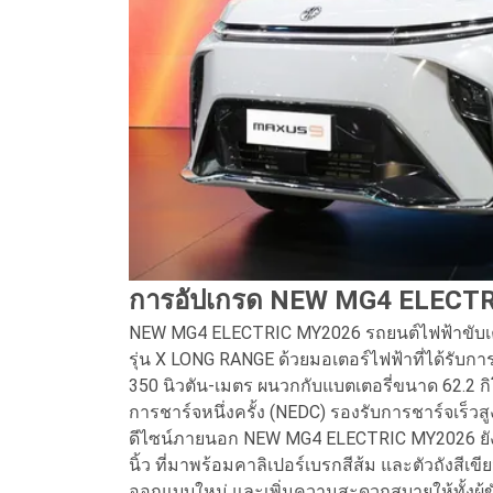
การอัปเกรด NEW MG4 ELECT
NEW MG4 ELECTRIC MY2026 รถยนต์ไฟฟ้าขับเคลื่
รุ่น X LONG RANGE ด้วยมอเตอร์ไฟฟ้าที่ได้รับการ
350 นิวตัน-เมตร ผนวกกับแบตเตอรี่ขนาด 62.2 กิโลว
การชาร์จหนึ่งครั้ง (NEDC) รองรับการชาร์จเร็วสู
ดีไซน์ภายนอก NEW MG4 ELECTRIC MY2026 ยัง
นิ้ว ที่มาพร้อมคาลิเปอร์เบรกสีส้ม และตัวถังสี
ออกแบบใหม่ และเพิ่มความสะดวกสบายให้ทั้งผู้ขับขี