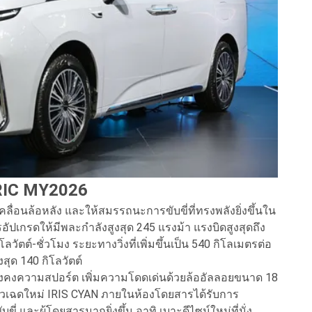
RIC MY2026
อนล้อหลัง และให้สมรรถนะการขับขี่ที่ทรงพลังยิ่งขึ้นใน
อัปเกรดให้มีพละกำลังสูงสุด 245 แรงม้า แรงบิดสูงสุดถึง
ัตต์-ชั่วโมง ระยะทางวิ่งที่เพิ่มขึ้นเป็น 540 กิโลเมตรต่อ
งสุด 140 กิโลวัตต์
คงความสปอร์ต เพิ่มความโดดเด่นด้วยล้ออัลลอยขนาด 18
เขียวเฉดใหม่ IRIS CYAN ภายในห้องโดยสารได้รับการ
่ และผู้โดยสารมากยิ่งขึ้น อาทิ เบาะดีไซน์ใหม่ที่นั่ง