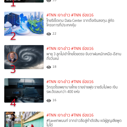
1
35
#TNN เจาะข่าว
#TNN ช่อง16
ไทยรีเซ็ตเกม Data Center จากดึงเงินลงทุน สู่คัด
โครงการที่ประเทศคุ้ม
2
22
#TNN เจาะข่าว
#TNN ช่อง16
พายุ 3 ลูกไม่เข้าไทยโดยตรง จับตาฝนหนักเหนือ-อีสาน
ถึงวันแม่
3
18
#TNN เจาะข่าว
#TNN ช่อง16
วิกฤตโรงพยาบาลไทย รายจ่ายพุ่ง รายรับไม่พอ เงิน
รพ.ติดลบกว่า 400 แห่ง
4
16
#TNN เจาะข่าว
#TNN ช่อง16
#Saveเทพนนท์ จากข่าวลือสู่คำตัดสิน แต่ผู้สูญเสียพูด
ไม่ได้