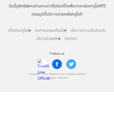
วันนี้
ดู
สิทธิพิเศษ
อ่าน
เกม
ตาตั้ง
ช้อปปิ้ง
แพ็กเกจ
กล่องทรูไอดีทีวี
คอมมูนิตี้
บริการช่วยเหลือทรูไอดี
เกี่ยวกับทรูไอดี
ข้อกำหนดและเงื่อนไข
นโยบายความเป็นส่วนตัว
บริการช่วยเหลือ
ติดต่อเรา
Follow us
Copyright © True Digital Group Company Limited.
All rights reserved