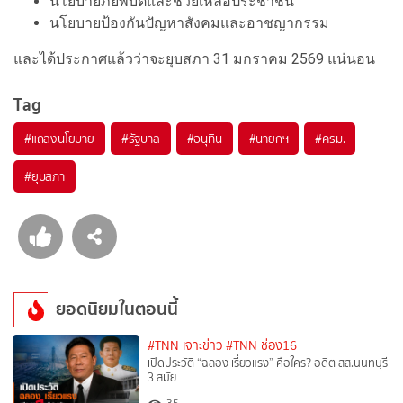
นโยบายภัยพิบัติและช่วยเหลือประชาชน
นโยบายป้องกันปัญหาสังคมและอาชญากรรม
และได้ประกาศแล้วว่าจะยุบสภา 31 มกราคม 2569 แน่นอน
Tag
#
แถลงนโยบาย
#
รัฐบาล
#
อนุทิน
#
นายกฯ
#
ครม.
#
ยุบสภา
ยอดนิยมในตอนนี้
#TNN เจาะข่าว
#TNN ช่อง16
เปิดประวัติ “ฉลอง เรี่ยวแรง” คือใคร? อดีต สส.นนทบุรี
3 สมัย