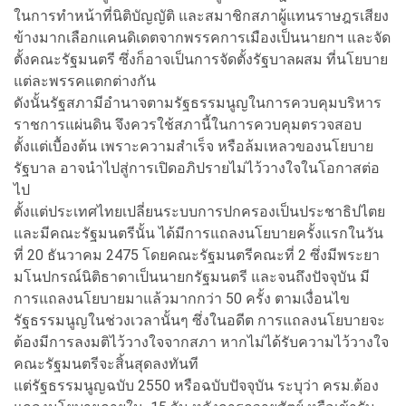
ในการทำหน้าที่นิติบัญญัติ และสมาชิกสภาผู้แทนราษฎรเสียง
ข้างมากเลือกแคนดิเดตจากพรรคการเมืองเป็นนายกฯ และจัด
ตั้งคณะรัฐมนตรี ซึ่งก็อาจเป็นการจัดตั้งรัฐบาลผสม ที่นโยบาย
แต่ละพรรคแตกต่างกัน
ดังนั้นรัฐสภามีอำนาจตามรัฐธรรมนูญในการควบคุมบริหาร
ราชการแผ่นดิน จึงควรใช้สภานี้ในการควบคุมตรวจสอบ
ตั้งแต่เบื้องต้น เพราะความสำเร็จ หรือล้มเหลวของนโยบาย
รัฐบาล อาจนำไปสู่การเปิดอภิปรายไม่ไว้วางใจในโอกาสต่อ
ไป
ตั้งแต่ประเทศไทยเปลี่ยนระบบการปกครองเป็นประชาธิปไตย
และมีคณะรัฐมนตรีนั้น ได้มีการแถลงนโยบายครั้งแรกในวัน
ที่ 20 ธันวาคม 2475 โดยคณะรัฐมนตรีคณะที่ 2 ซึ่งมีพระยา
มโนปกรณ์นิติธาดาเป็นนายกรัฐมนตรี และจนถึงปัจจุบัน มี
การแถลงนโยบายมาแล้วมากกว่า 50 ครั้ง ตามเงื่อนไข
รัฐธรรมนูญในช่วงเวลานั้นๆ ซึ่งในอดีต การแถลงนโยบายจะ
ต้องมีการลงมติไว้วางใจจากสภา หากไม่ได้รับความไว้วางใจ
คณะรัฐมนตรีจะสิ้นสุดลงทันที
แต่รัฐธรรมนูญฉบับ 2550 หรือฉบับปัจจุบัน ระบุว่า ครม.ต้อง