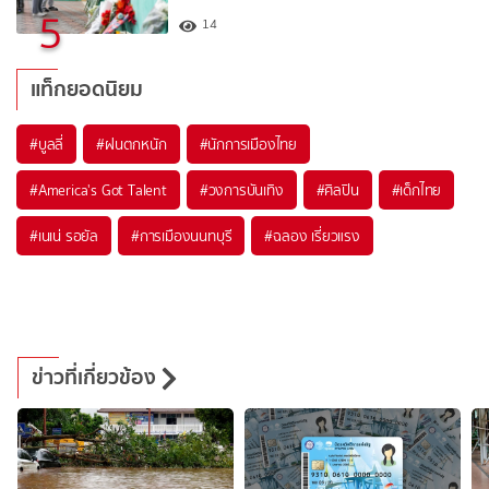
5
14
แท็กยอดนิยม
#
บูลลี่
#
ฝนตกหนัก
#
นักการเมืองไทย
#
America's Got Talent
#
วงการบันเทิง
#
ศิลปิน
#
เด็กไทย
#
เนเน่ รอยัล
#
การเมืองนนทบุรี
#
ฉลอง เรี่ยวแรง
ข่าวที่เกี่ยวข้อง