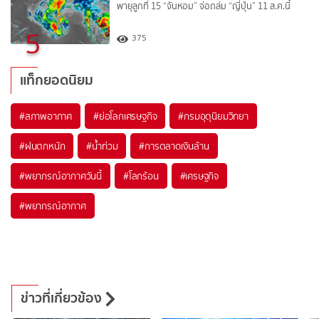
พายุลูกที่ 15 “จันหอม” จ่อถล่ม “ญี่ปุ่น” 11 ส.ค.นี้
5
375
แท็กยอดนิยม
#
สภาพอากาศ
#
ย่อโลกเศรษฐกิจ
#
กรมอุตุนิยมวิทยา
#
ฝนตกหนัก
#
น้ำท่วม
#
การตลาดเงินล้าน
#
พยากรณ์อากาศวันนี้
#
โลกร้อน
#
เศรษฐกิจ
#
พยากรณ์อากาศ
ข่าวที่เกี่ยวข้อง