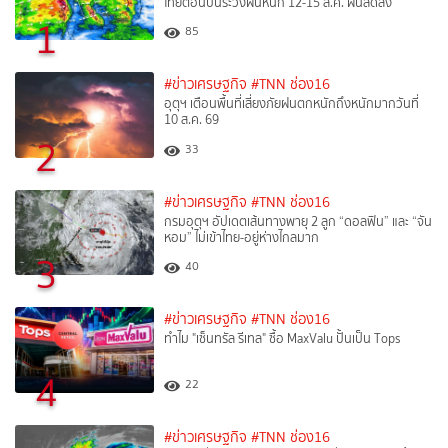
ไทยตอนบนระวังฝนหนัก 12-15 ส.ค. ฝนลดลง
1
85
#ข่าวเศรษฐกิจ
#TNN ช่อง16
อุตุฯ เตือนพื้นที่เสี่ยงภัยฝนตกหนักถึงหนักมากวันที่
10 ส.ค. 69
2
33
#ข่าวเศรษฐกิจ
#TNN ช่อง16
กรมอุตุฯ อัปเดตเส้นทางพายุ 2 ลูก “ดอลฟิน” และ “จัน
หอม” ไม่เข้าไทย-อยู่ห่างไกลมาก
3
40
#ข่าวเศรษฐกิจ
#TNN ช่อง16
ทำไม "เซ็นทรัล รีเทล" ซื้อ MaxValu ปั้นเป็น Tops
4
22
#ข่าวเศรษฐกิจ
#TNN ช่อง16