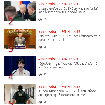
#ข่าวต่างประเทศ
#TNN ช่อง16
ข่าวกรองสหรัฐฯ ประเมิน รัสเซียอาจทดสอบ “นาโต”
เลือกโจมตีจำกัดวง เน้นบอลติก-โปแลนด์
2
16
#ข่าวต่างประเทศ
#TNN ช่อง16
“ไซสมพอน พมวิหาน” ประธานสภาแห่งชาติลาว ถึงแก่
อสัญกรรมในวัย 69 ปี
3
13
#ข่าวต่างประเทศ
#TNN ช่อง16
ญี่ปุ่นประกาศสร้าง “หลุมหลบภัยขีปนาวุธ” ใต้สถานี
รถไฟใต้ดินกรุงโตเกียว
4
22
#ข่าวต่างประเทศ
#TNN ช่อง16
ICE วางแผนติดกล้อง Body Cam ให้เจ้าหน้าที่ภาค
สนามทุกราย ลุ้นเห็นภาพความจริงมากขึ้น
5
13