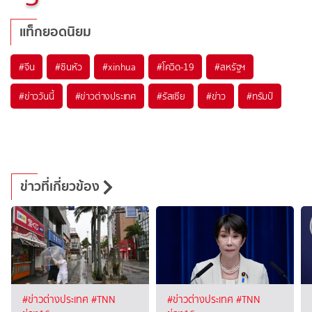
แท็กยอดนิยม
#
จีน
#
ซินหัว
#
xinhua
#
โควิด-19
#
สหรัฐฯ
#
ข่าววันนี้
#
ข่าวต่างประเทศ
#
รัสเซีย
#
ข่าว
#
ทรัมป์
ข่าวที่เกี่ยวข้อง
#ข่าวต่างประเทศ
#TNN
#ข่าวต่างประเทศ
#TNN