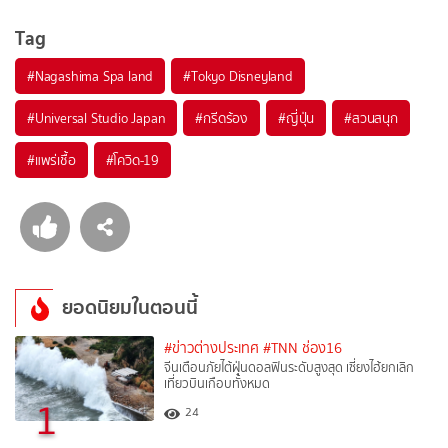
Tag
#
Nagashima Spa land
#
Tokyo Disneyland
#
Universal Studio Japan
#
กรีดร้อง
#
ญี่ปุ่น
#
สวนสนุก
#
แพร่เชื้อ
#
โควิด-19
ยอดนิยมในตอนนี้
#ข่าวต่างประเทศ
#TNN ช่อง16
จีนเตือนภัยไต้ฝุ่นดอลฟินระดับสูงสุด เซี่ยงไฮ้ยกเลิก
เที่ยวบินเกือบทั้งหมด
1
24