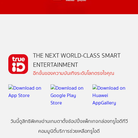
THE NEXT WORLD-CLASS SMART
ENTERTAINMENT
อีกขั้นของความบันเทิงระดับโลกตรงใจคุณ
วันนี้
ดู
สิทธิพิเศษ
อ่าน
เกม
ตาตั้ง
ช้อปปิ้ง
แพ็กเกจ
กล่องทรูไอดีทีวี
คอมมูนิตี้
บริการช่วยเหลือทรูไอดี