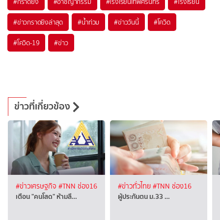
#
กราดยิง
#
อาชญากรรม
#
โรงเรียนเทพศิรินทร์
#
โรงเรียน
#
ข่าวกราดยิงล่าสุด
#
น้ำท่วม
#
ข่าววันนี้
#
โควิด
#
โควิด-19
#
ข่าว
ข่าวที่เกี่ยวข้อง
#ข่าวเศรษฐกิจ
#TNN ช่อง16
#ข่าวทั่วไทย
#TNN ช่อง16
เตือน "คนโสด" ห้ามลื…
ผู้ประกันตน ม.33 …