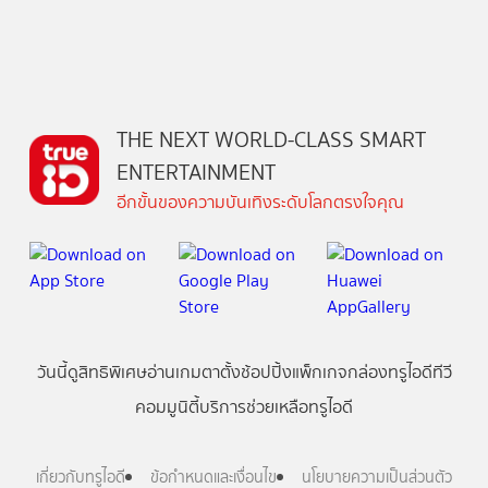
THE NEXT WORLD-CLASS SMART
ENTERTAINMENT
อีกขั้นของความบันเทิงระดับโลกตรงใจคุณ
วันนี้
ดู
สิทธิพิเศษ
อ่าน
เกม
ตาตั้ง
ช้อปปิ้ง
แพ็กเกจ
กล่องทรูไอดีทีวี
คอมมูนิตี้
บริการช่วยเหลือทรูไอดี
เกี่ยวกับทรูไอดี
ข้อกำหนดและเงื่อนไข
นโยบายความเป็นส่วนตัว