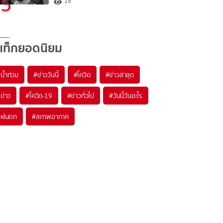
5
18
แท็กยอดนิยม
#
น้ำท่วม
#
ข่าววันนี้
#
โควิด
#
ข่าวล่าสุด
#
ข่าว
#
โควิด-19
#
ข่าวทั่วไป
#
วันนี้วันอะไร
#
ฝนตก
#
สภาพอากาศ