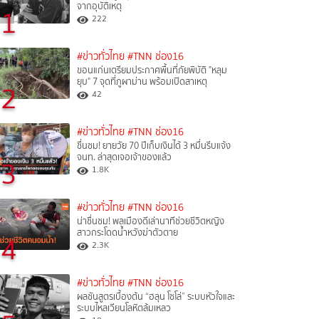
จากอุบัติเหตุ
1
222
#ข่าวทั่วไทย
#TNN ช่อง16
ขอนแก่นเตรียมประกาศพื้นที่ภัยพิบัติ "หลุม
ยุบ" 7 จุดที่ภูผาม่าน พร้อมเปิดสาเหตุ
2
42
#ข่าวทั่วไทย
#TNN ช่อง16
ชื่นชม! ยายวัย 70 ปีเก็บเงินได้ 3 หมื่นรีบแจ้ง
จนท. ล่าสุดเจอเจ้าของแล้ว
3
1.8K
#ข่าวทั่วไทย
#TNN ช่อง16
น่าชื่นชม! พลเมืองดีเล่านาทีช่วยชีวิตหญิง
สาวกระโดดน้ำหวังฆ่าตัวตาย
4
2.3K
#ข่าวทั่วไทย
#TNN ช่อง16
ผลชันสูตรเบื้องต้น “ฮลุน โซโล่” ระบบหัวใจและ
ระบบไหลเวียนโลหิตล้มเหลว