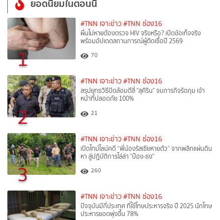
ยอดนิยมในตอนนี้
#TNN เจาะข่าว
#TNN ช่อง16
ผื่นไม่หายต้องตรวจ HIV จริงหรือ? เปิดข้อเท็จจริง
พร้อมอัปเดตสถานการณ์ผู้ติดเชื้อปี 2569
1
70
#TNN เจาะข่าว
#TNN ช่อง16
สรุปยุทธวิธีปิดล้อมตีสี่ "สุคิริน" จบภารกิจรัดกุม เจ้า
หน้าที่ปลอดภัย 100%
2
21
#TNN เจาะข่าว
#TNN ช่อง16
เปิดไทม์ไลน์คดี “พี่น้องรัสเซียหายตัว” จากพลิกแผ่นดิน
หา สู่ปฏิบัติการไล่ล่า "ป๋อง-ธง"
3
260
#TNN เจาะข่าว
#TNN ช่อง16
ปัจจุบันมีกี่ประเทศ ที่ใช้โทษประหารจริง ปี 2025 นักโทษ
ประหารยอดพุ่งขึ้น 78%