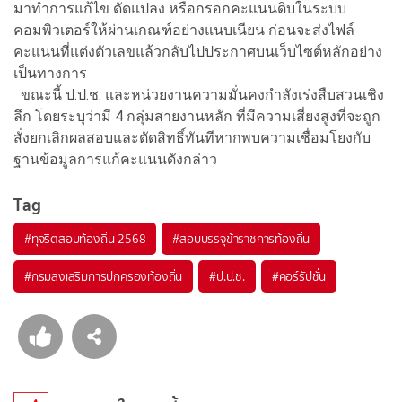
มาทำการแก้ไข ดัดแปลง หรือกรอกคะแนนดิบในระบบ
คอมพิวเตอร์ให้ผ่านเกณฑ์อย่างแนบเนียน ก่อนจะส่งไฟล์
คะแนนที่แต่งตัวเลขแล้วกลับไปประกาศบนเว็บไซต์หลักอย่าง
เป็นทางการ
ขณะนี้ ป.ป.ช. และหน่วยงานความมั่นคงกำลังเร่งสืบสวนเชิง
ลึก โดยระบุว่ามี 4 กลุ่มสายงานหลัก ที่มีความเสี่ยงสูงที่จะถูก
สั่งยกเลิกผลสอบและตัดสิทธิ์ทันทีหากพบความเชื่อมโยงกับ
ฐานข้อมูลการแก้คะแนนดังกล่าว
Tag
#
ทุจริตสอบท้องถิ่น 2568
#
สอบบรรจุข้าราชการท้องถิ่น
#
กรมส่งเสริมการปกครองท้องถิ่น
#
ป.ป.ช.
#
คอร์รัปชั่น