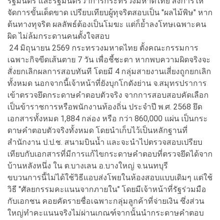
รัฐมนตรี และรัฐมนตรีว่าการกระทรวงมหาดไทย สั่งการให้
จัดการขั้นเด็ดขาด เปรียบเทียบผู้ทุจริตสอบเป็น "ผลไม้พิษ" หาก
ต้นทางทุจริต ผลลัพธ์ต้องเป็นโมฆะ แต่ก็ย้ำลงโทษเฉพาะคน
ผิด ไม่ล้มกระดานคนตั้งใจสอบ
24 มิถุนายน 2569 กระทรวงมหาดไทย ตั้งคณะกรรมการ
เฉพาะกิจขีดเส้นตาย 7 วัน เพื่อชี้ชะตา หากพบความผิดจริงจะ
สั่งยกเลิกผลการสอบทันที โดยมี 4 กลุ่มสายงานเสี่ยงถูกยกเลิก
ทั้งหมด นอกจากนี้เจ้าหน้าที่ยังบุกโกดังย่าน จ.สมุทรปราการ
เข้าตรวจยึดกระดาษคำตอบตัวจริง จากการสอบสอบคัดเลือก
เป็นข้าราชการหรือพนักงานท้องถิ่น ประจำปี พ.ศ. 2568 ยึด
เอกสารทั้งหมด 1,884 กล่อง หรือ กว่า 860,000 แผ่น เป็นกระ
ดาษคำตอบตัวจริงทั้งหมด โดยนำเก็บไว้เป็นหลักฐานที่
สำนักงาน ป.ป.ช. สนามบินน้ำ และจะนำไปตรวจสอบเปรียบ
เทียบกับเอกสารที่มีการแก้ไขกระดาษคำตอบที่ตรวจยึดได้จาก
บ้านหลังหนึ่ง ใน ต.บางเลน อ.บางใหญ่ จ.นนทบุรี
ขบวนการนี้ไม่ได้ใช้วิธีแอบส่งโพยในห้องสอบแบบเดิมๆ แต่ใช้
วิธี "ศัลยกรรมคะแนนจากภายใน" โดยมีเจ้าหน้าที่รัฐร่วมมือ
กับเอกชน คอยคัดรายชื่อเฉพาะกลุ่มลูกค้าที่จ่ายเงิน ซึ่งส่วน
ใหญ่ทำคะแนนจริงไม่ผ่านเกณฑ์จากนั้นนำกระดาษคำตอบ