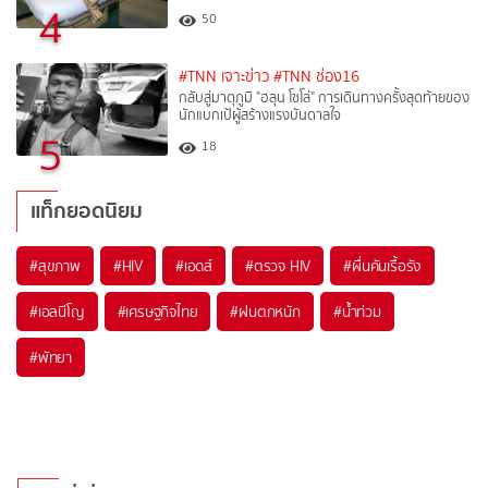
4
50
#TNN เจาะข่าว
#TNN ช่อง16
กลับสู่มาตุภูมิ "ฮลุน โซโล่" การเดินทางครั้งสุดท้ายของ
นักแบกเป้ผู้สร้างแรงบันดาลใจ
5
18
แท็กยอดนิยม
#
สุขภาพ
#
HIV
#
เอดส์
#
ตรวจ HIV
#
ผื่นคันเรื้อรัง
#
เอลนีโญ
#
เศรษฐกิจไทย
#
ฝนตกหนัก
#
น้ำท่วม
#
พัทยา