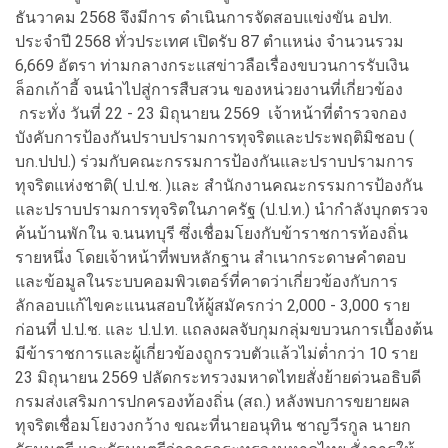
ธันวาคม 2568 จึงมีการ ดำเนินการจัดสอบแข่งขัน อปท.
ประจำปี 2568 ทั่วประเทศ เปิดรับ 87 ตำแหน่ง จำนวนรวม
6,669 อัตรา ท่ามกลางกระแสข่าวลือเรื่องขบวนการรับเงิน
ล็อกเก้าอี้ จนนำไปสู่การสืบสวน ของหน่วยงานที่เกี่ยวข้อง
กระทั่ง วันที่ 22 - 23 มิถุนายน 2569 เจ้าหน้าที่ตำรวจกอง
บังคับการป้องกันปราบปรามการทุจริตและประพฤติมิชอบ (
บก.ปปป.) ร่วมกับคณะกรรมการป้องกันและปราบปรามการ
ทุจริตแห่งชาติ( ป.ป.ช. )และ สำนักงานคณะกรรมการป้องกัน
และปราบปรามการทุจริตในภาครัฐ (ป.ป.ท.) นำกำลังบุกตรวจ
ค้นบ้านพักใน จ.นนทบุรี ซึ่งเชื่อมโยงกับข้าราชการท้องถิ่น
รายหนึ่ง โดยเจ้าหน้าที่พบหลักฐาน สำเนากระดาษคำตอบ
และข้อมูลในระบบคอมพิวเตอร์ที่คาดว่าเกี่ยวข้องกับการ
ลักลอบแก้ไขคะแนนสอบให้ผู้สมัครกว่า 2,000 - 3,000 ราย
ก่อนที่ ป.ป.ช. และ ป.ป.ท. แถลงผลจับกุมกลุ่มขบวนการเบื้องต้น
มีข้าราชการและผู้เกี่ยวข้องถูกรวบตัวแล้วไม่ต่ำกว่า 10 ราย
23 มิถุนายน 2569 ปลัดกระทรวงมหาดไทยสั่งย้ายด่วนอธิบดี
กรมส่งเสริมการปกครองท้องถิ่น (สถ.) หลังพบการขยายผล
ทุจริตเชื่อมโยงวงกว้าง ขณะที่นายอนุทิน ชาญวีรกูล นายก