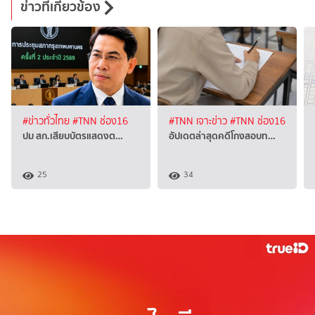
ข่าวที่เกี่ยวข้อง
#ข่าวทั่วไทย
#TNN ช่อง16
#TNN เจาะข่าว
#TNN ช่อง16
ปม สก.เสียบบัตรแสดงต…
อัปเดตล่าสุดคดีโกงสอบท…
25
34