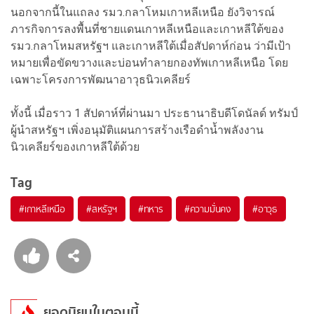
นอกจากนี้ในแถลง รมว.กลาโหมเกาหลีเหนือ ยังวิจารณ์
ภารกิจการลงพื้นที่ชายแดนเกาหลีเหนือและเกาหลีใต้ของ
รมว.กลาโหมสหรัฐฯ และเกาหลีใต้เมื่อสัปดาห์ก่อน ว่ามีเป้า
หมายเพื่อขัดขวางและบ่อนทำลายกองทัพเกาหลีเหนือ โดย
เฉพาะโครงการพัฒนาอาวุธนิวเคลียร์
ทั้งนี้ เมื่อราว 1 สัปดาห์ที่ผ่านมา ประธานาธิบดีโดนัลด์ ทรัมป์
ผู้นำสหรัฐฯ เพิ่งอนุมัติแผนการสร้างเรือดำน้ำพลังงาน
นิวเคลียร์ของเกาหลีใต้ด้วย
Tag
#
เกาหลีเหนือ
#
สหรัฐฯ
#
ทหาร
#
ความมั่นคง
#
อาวุธ
ยอดนิยมในตอนนี้