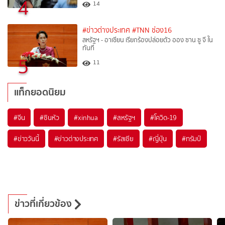
4
14
#ข่าวต่างประเทศ
#TNN ช่อง16
สหรัฐฯ - อาเซียน เรียกร้องปล่อยตัว ออง ซาน ซู จี ใน
ทันที
5
11
แท็กยอดนิยม
#
จีน
#
ซินหัว
#
xinhua
#
สหรัฐฯ
#
โควิด-19
#
ข่าววันนี้
#
ข่าวต่างประเทศ
#
รัสเซีย
#
ญี่ปุ่น
#
ทรัมป์
ข่าวที่เกี่ยวข้อง