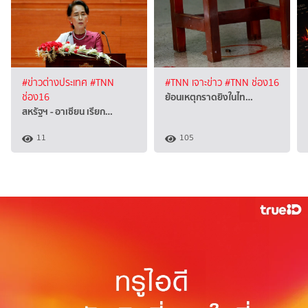
#ข่าวต่างประเทศ
#TNN
#TNN เจาะข่าว
#TNN ช่อง16
ย้อนเหตุกราดยิงในไท…
ช่อง16
สหรัฐฯ - อาเซียน เรียก…
11
105