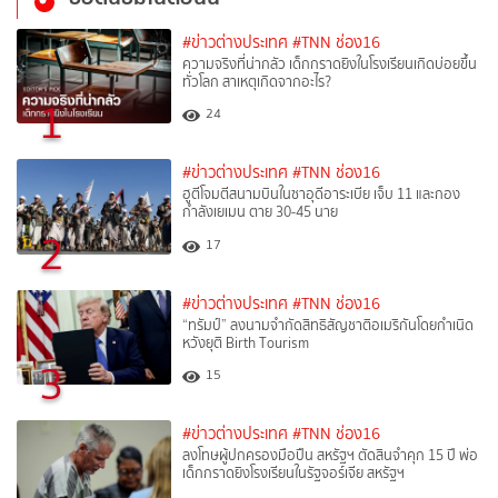
#ข่าวต่างประเทศ
#TNN ช่อง16
ความจริงที่น่ากลัว เด็กกราดยิงในโรงเรียนเกิดบ่อยขึ้น
ทั่วโลก สาเหตุเกิดจากอะไร?
1
24
#ข่าวต่างประเทศ
#TNN ช่อง16
ฮูตีโจมตีสนามบินในซาอุดีอาระเบีย เจ็บ 11 และกอง
กำลังเยเมน ตาย 30-45 นาย
2
17
#ข่าวต่างประเทศ
#TNN ช่อง16
“ทรัมป์” ลงนามจำกัดสิทธิสัญชาติอเมริกันโดยกำเนิด
หวังยุติ Birth Tourism
3
15
#ข่าวต่างประเทศ
#TNN ช่อง16
ลงโทษผู้ปกครองมือปืน สหรัฐฯ ตัดสินจำคุก 15 ปี พ่อ
เด็กกราดยิงโรงเรียนในรัฐจอร์เจีย สหรัฐฯ