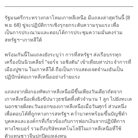
รัฐมนตรีกระทรวงกลาโหมเกาหลีเหนือ มีแถลงล่าสุดวันนี้ (8
พ.ย. 68) ขู่จะปฏิบัติการเชิงรุกยกระดับความรุนแรง เพื่อ
เป็นการประณามและตอบโต้การประชุมความมั่นคงร่วม
สหรัฐฯ–เกาหลีใต้
พร้อมกันนี้ในแถลงยังระบุว่า การที่สหรัฐฯ ส่งเรือบรรทุก
เครื่องบินนิวเคลียร์ "จอร์จ วอชิงตัน" เข้าเทียบท่าประจำการที่
เมืองปูซาน ในเกาหลีใต้ ถือเป็นการแสดงเจตจำนงอันเป็น
ปฏิปักษ์ต่อเกาหลีเหนืออย่างร้ายแรง
แถลงจากฝั่งกองทัพเกาหลีเหนือมีขึ้นเพียงวันเดียวถัดจาก
เกาหลีเหนือเพิ่งยิงขีปนาวุธชนิดทิ้งตัวจำนวน 1 ลูก ไปยังทะเล
นอกชายฝั่งตะวันออกของเกาหลีเหนือเมื่อวันศุกร์ ส่วนหนึ่ง
เพื่อตอบโต้ที่ถูกทางการสหรัฐฯ คว่ำบาตรพร้อมขึ้นบัญชีดำ
บุคคลและองค์กรที่เกี่ยวข้องกับการฟอกเงินจากปฏิบัติการ
ทางไซเบอร์ รวมถึงบริษัทเทคโนโลยีในเกาหลีเหนือที่ใช้
ตัวแทนชาวจีนปกปิดแหล่งทุน