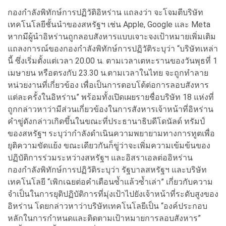
กองกำลังพิทักษ์การปฏิวัติอิหร่าน แถลงว่า จะโจมตีบริษัท
เทคโนโลยีชั้นนำของสหรัฐฯ เช่น Apple, Google และ Meta
หากมีผู้นำอิหร่านถูกลอบสังหารแบบเจาะจงเป้าหมายเพิ่มเติม
แถลงการณ์ของกองกำลังพิทักษ์การปฏิวัติระบุว่า “บริษัทเหล่า
นี้ ซึ่งเริ่มตั้งแต่เวลา 20.00 น. ตามเวลาเตหะรานของวันพุธที่ 1
เมษายน หรือตรงกับ 23.30 น.ตามเวลาในไทย จะถูกทำลาย
หน่วยงานที่เกี่ยวข้อง เพื่อเป็นการตอบโต้ต่อการลอบสังหาร
แต่ละครั้งในอิหร่าน” พร้อมทั้งเปิดเผยรายชื่อบริษัท 18 แห่งที่
ถูกกล่าวหาว่ามีส่วนเกี่ยวข้องในการสังหารเจ้าหน้าที่อิหร่าน
คำขู่ดังกล่าวเกิดขึ้นในขณะที่ประธานาธิบดีโดนัลด์ ทรัมป์
ของสหรัฐฯ ระบุว่ากำลังดำเนินความพยายามทางการทูตเพื่อ
ยุติความขัดแย้ง ขณะเดียวกันก็ขู่ว่าจะเพิ่มความเข้มข้นของ
ปฏิบัติการร่วมระหว่างสหรัฐฯ และอิสราเอลต่ออิหร่าน
กองกำลังพิทักษ์การปฏิวัติระบุว่า รัฐบาลสหรัฐฯ และบริษัท
เทคโนโลยี “เพิกเฉยต่อคำเตือนซ้ำแล้วซ้ำเล่า” เกี่ยวกับความ
จำเป็นในการยุติปฏิบัติการที่มุ่งเป้าไปยังเจ้าหน้าที่ระดับสูงของ
อิหร่าน โดยกล่าวหาว่าบริษัทเทคโนโลยีเป็น “องค์ประกอบ
หลักในการกำหนดและติดตามเป้าหมายการลอบสังหาร”