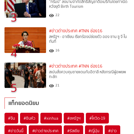
“ทรัมป์” ลงนามจำกัดสิทธิสัญชาติอเมริกันโดยกำเนิด
หวังยุติ Birth Tourism
3
22
#ข่าวต่างประเทศ
#TNN ช่อง16
สหรัฐฯ - อาเซียน เรียกร้องปล่อยตัว ออง ซาน ซู จี ใน
ทันที
4
16
#ข่าวต่างประเทศ
#TNN ช่อง16
สเปนสั่งควบคุมชายแดนกับอิตาลี หลังกรณีผู้อพยพ
ทะลัก
5
21
แท็กยอดนิยม
#
จีน
#
ซินหัว
#
xinhua
#
สหรัฐฯ
#
โควิด-19
#
ข่าววันนี้
#
ข่าวต่างประเทศ
#
รัสเซีย
#
ญี่ปุ่น
#
ข่าว