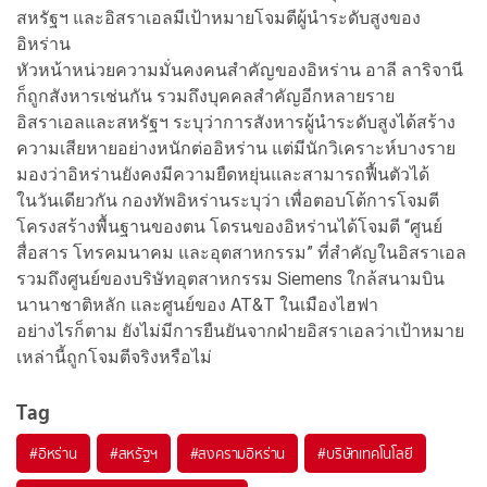
สหรัฐฯ และอิสราเอลมีเป้าหมายโจมตีผู้นำระดับสูงของ
อิหร่าน
หัวหน้าหน่วยความมั่นคงคนสำคัญของอิหร่าน อาลี ลาริจานี
ก็ถูกสังหารเช่นกัน รวมถึงบุคคลสำคัญอีกหลายราย
อิสราเอลและสหรัฐฯ ระบุว่าการสังหารผู้นำระดับสูงได้สร้าง
ความเสียหายอย่างหนักต่ออิหร่าน แต่มีนักวิเคราะห์บางราย
มองว่าอิหร่านยังคงมีความยืดหยุ่นและสามารถฟื้นตัวได้
ในวันเดียวกัน กองทัพอิหร่านระบุว่า เพื่อตอบโต้การโจมตี
โครงสร้างพื้นฐานของตน โดรนของอิหร่านได้โจมตี “ศูนย์
สื่อสาร โทรคมนาคม และอุตสาหกรรม” ที่สำคัญในอิสราเอล
รวมถึงศูนย์ของบริษัทอุตสาหกรรม Siemens ใกล้สนามบิน
นานาชาติหลัก และศูนย์ของ AT&T ในเมืองไฮฟา
อย่างไรก็ตาม ยังไม่มีการยืนยันจากฝ่ายอิสราเอลว่าเป้าหมาย
เหล่านี้ถูกโจมตีจริงหรือไม่
Tag
#
อิหร่าน
#
สหรัฐฯ
#
สงครามอิหร่าน
#
บริษัทเทคโนโลยี