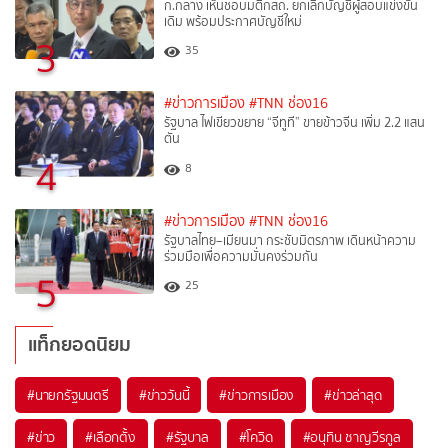
ก.กลาง เห็นชอบมติกสถ. ยกเลิกบัญชีผู้สอบแข่งขัน
เดิม พร้อมประกาศบัญชีใหม่
3
35
#ข่าวการเมือง
#TNN ช่อง16
รัฐบาล ไฟเขียวขยาย “จีทูที” ขายข้าวจีน เพิ่ม 2.2 แสน
ตัน
4
8
#ข่าวการเมือง
#TNN ช่อง16
รัฐบาลไทย–เมียนมา กระชับมิตรภาพ เดินหน้าความ
ร่วมมือเพื่อความมั่นคงร่วมกัน
5
25
แท็กยอดนิยม
#
นายกรัฐมนตรี
#
ข่าววันนี้
#
ข่าวการเมือง
#
ข่าวล่าสุด
#
ข่าว
#
เลือกตั้ง
#
รัฐบาล
#
โควิด
#
อนุทิน ชาญวีรกูล