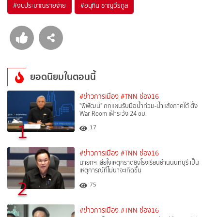
#
งบประมาณรายจ่าย
#
อนุทิน ชาญวีรกูล
ยอดนิยมในตอนนี้
#ข่าวการเมือง
#TNN ช่อง16
"พิพัฒน์" ถกแผนรับมือน้ำท่วม-น้ำแล้งภาคใต้ ตั้ง
War Room เฝ้าระวัง 24 ชม.
1
17
#ข่าวการเมือง
#TNN ช่อง16
นายกฯ เสียใจเหตุกราดยิงโรงเรียนย่านนนทบุรี เป็น
เหตุการณ์ที่ไม่น่าจะเกิดขึ้น
2
75
#ข่าวการเมือง
#TNN ช่อง16