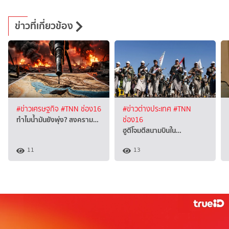
ข่าวที่เกี่ยวข้อง
#ข่าวเศรษฐกิจ
#TNN ช่อง16
#ข่าวต่างประเทศ
#TNN
ทำไมน้ำมันยังพุ่ง? สงคราม…
ช่อง16
ฮูตีโจมตีสนามบินใน…
11
13