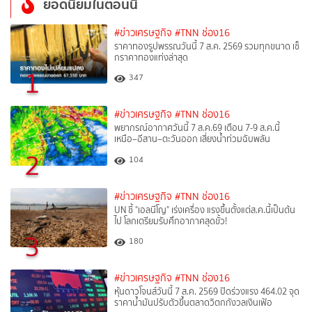
ยอดนิยมในตอนนี้
#ข่าวเศรษฐกิจ
#TNN ช่อง16
ราคาทองรูปพรรณวันนี้ 7 ส.ค. 2569 รวมทุกขนาด เช็
กราคาทองแท่งล่าสุด
1
347
#ข่าวเศรษฐกิจ
#TNN ช่อง16
พยากรณ์อากาศวันนี้ 7 ส.ค.69 เตือน 7-9 ส.ค.นี้
เหนือ–อีสาน–ตะวันออก เสี่ยงน้ำท่วมฉับพลัน
2
104
#ข่าวเศรษฐกิจ
#TNN ช่อง16
UN ชี้ "เอลนีโญ" เร่งเครื่อง แรงขึ้นตั้งแต่ส.ค.นี้เป็นต้น
ไป โลกเตรียมรับศึกอากาศสุดขั้ว!
3
180
#ข่าวเศรษฐกิจ
#TNN ช่อง16
หุ้นดาวโจนส์วันนี้ 7 ส.ค. 2569 ปิดร่วงแรง 464.02 จุด
ราคาน้ำมันปรับตัวขึ้นตลาดวิตกกังวลเงินเฟ้อ