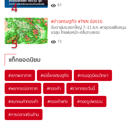
4
87
#ข่าวเศรษฐกิจ
#TNN ช่อง16
จับตาฝนระลอกใหญ่ 7–11 ส.ค. พายุดอลฟินหนุน
มรสุม ไทยฝนหนัก-คลื่นทะเลแรง
5
72
แท็กยอดนิยม
#
สภาพอากาศ
#
ย่อโลกเศรษฐกิจ
#
กรมอุตุนิยมวิทยา
#
พยากรณ์อากาศ
#
ทองคำ
#
ราคาทองวันนี้
#
สมาคมค้าทองคำ
#
ทองคำแท่ง
#
ทองรูปพรรณ
#
การตลาดเงินล้าน