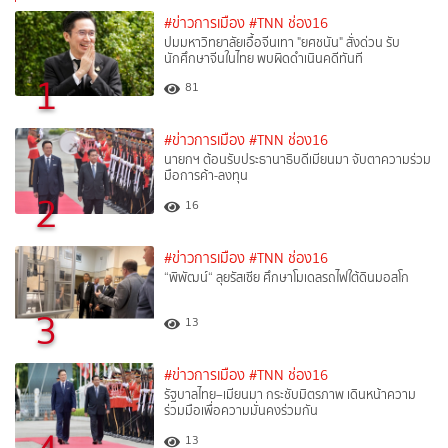
#ข่าวการเมือง
#TNN ช่อง16
ปมมหาวิทยาลัยเอื้อจีนเทา "ยศชนัน" สั่งด่วน รับ
นักศึกษาจีนในไทย พบผิดดำเนินคดีทันที
1
81
#ข่าวการเมือง
#TNN ช่อง16
นายกฯ ต้อนรับประธานาธิบดีเมียนมา จับตาความร่วม
มือการค้า-ลงทุน
2
16
#ข่าวการเมือง
#TNN ช่อง16
“พิพัฒน์“ ลุยรัสเซีย ศึกษาโมเดลรถไฟใต้ดินมอสโก
3
13
#ข่าวการเมือง
#TNN ช่อง16
รัฐบาลไทย–เมียนมา กระชับมิตรภาพ เดินหน้าความ
ร่วมมือเพื่อความมั่นคงร่วมกัน
13