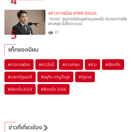
4
#ข่าวการเมือง
#TNN ช่อง16
“ภราดร” สรุปกรณีข้อมูลส่วนบุคคลรั่ว ต้นตอจากรหัส
ผ่านหลุด-ไม่ใช่เจาะระบบ
5
23
แท็กยอดนิยม
#
ข่าวการเมือง
#
ข่าววันนี้
#
ข่าวล่าสุด
#
ข่าว
#
เลือกตั้ง
#
นายกรัฐมนตรี
#
อนุทิน ชาญวีรกูล
#
รัฐบาล
#
เลือกตั้ง2569
#
เลือกตั้ง 2566
ข่าวที่เกี่ยวข้อง