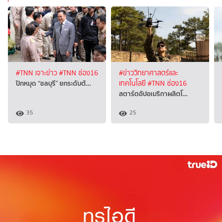
#TNN เจาะข่าว
#TNN ช่อง16
#ข่าววิทยาศาสตร์และ
ปักหมุด “ชลบุรี” ยกระดับต้…
เทคโนโลยี
#TNN ช่อง16
สตาร์ตอัปอเมริกาผลิตโ…
35
25