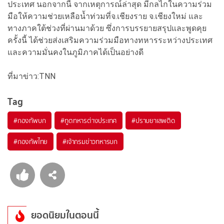
ประเทศ นอกจากนี้ จากเหตุการณ์ล่าสุด มีกลไกในความร่วม
มือให้ความช่วยเหลือน้ำท่วมที่จ.เชียงราย จ.เชียงใหม่ และ
ทางภาคใต้ช่วงที่ผ่านมาด้วย ซึ่งการบรรยายสรุปและพูดคุย
ครั้งนี้ ได้ช่วยส่งเสริมความร่วมมือทางทหารระหว่างประเทศ
และความมั่นคงในภูมิภาคได้เป็นอย่างดี
ที่มาข่าว:TNN
Tag
#
กองทัพบก
#
ทูตทหารต่างประเทศ
#
ปราบยาเสพติด
#
กองทัพไทย
#
เจ้ากรมข่าวทหารบก
ยอดนิยมในตอนนี้