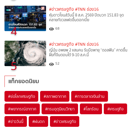
#ข่าวเศรษฐกิจ
#TNN ช่อง16
หุ้นดาวโจนส์วันนี้ 8 ส.ค. 2569 ปิดบวก 151.83 จุด
คลายกังวลเฟดขึ้นดอกเบี้ย
4
68
#ข่าวเศรษฐกิจ
#TNN ช่อง16
ญี่ปุ่น อพยพ 2 แสนคน รับมือพายุ “ดอลฟิน” คาดขึ้น
ฝั่งที่จีนตอนใต้ 9-10 ส.ค.นี้
5
52
แท็กยอดนิยม
#
ย่อโลกเศรษฐกิจ
#
สภาพอากาศ
#
การตลาดเงินล้าน
#
พยากรณ์อากาศ
#
กรมอุตุนิยมวิทยา
#
โลกร้อน
#
เศรษฐกิจ
#
ข่าววันนี้
#
ฝนตก
#
ข่าวเศรษฐกิจ