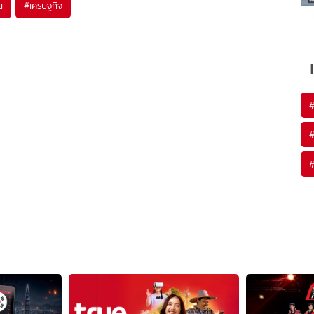
น
#
เศรษฐกิจ