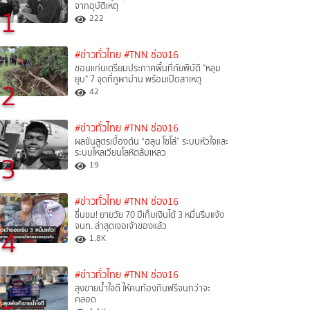
จากอุบัติเหตุ
1
222
#ข่าวทั่วไทย
#TNN ช่อง16
ขอนแก่นเตรียมประกาศพื้นที่ภัยพิบัติ "หลุม
ยุบ" 7 จุดที่ภูผาม่าน พร้อมเปิดสาเหตุ
2
42
#ข่าวทั่วไทย
#TNN ช่อง16
ผลชันสูตรเบื้องต้น “ฮลุน โซโล่” ระบบหัวใจและ
ระบบไหลเวียนโลหิตล้มเหลว
3
19
#ข่าวทั่วไทย
#TNN ช่อง16
ชื่นชม! ยายวัย 70 ปีเก็บเงินได้ 3 หมื่นรีบแจ้ง
จนท. ล่าสุดเจอเจ้าของแล้ว
4
1.8K
#ข่าวทั่วไทย
#TNN ช่อง16
ลุงขายน้ำใจดี ให้คนท้องกินฟรีจนกว่าจะ
คลอด