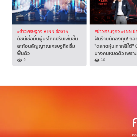
#ข่าวเศรษฐกิจ
#TNN ช่อง16
#ข่าวเศรษฐกิจ
#TNN ช่
ดัชนีเชื่อมั่นผู้บริโภคปรับเพิ่มขึ้น
ฝันร้ายนักลงทุน! ถอ
สะท้อนสัญญาณเศรษฐกิจเริ่ม
"ตลาดหุ้นเกาหลีใต้" 
ฟื้นตัว
บางคนหมดตัว เพราะ
9
10