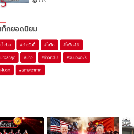
5
1.1K
แท็กยอดนิยม
#
น้ำท่วม
#
ข่าววันนี้
#
โควิด
#
โควิด-19
#
ข่าวล่าสุด
#
ข่าว
#
ข่าวทั่วไป
#
วันนี้วันอะไร
#
ฝนตก
#
สภาพอากาศ