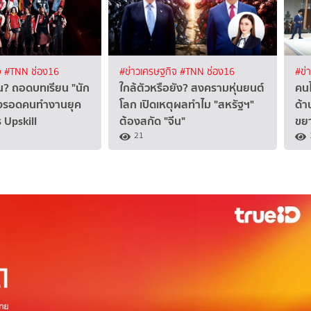
จ
#TNN ช่อง16
#ข่าวเศรษฐกิจ
#TNN ช่อง16
#ข่
งิน? ถอดบทเรียน "นัก
ใกล้ตัวหรือยัง? สงครามหุ่นยนต์
คนไ
ทางรอดคนทำงานยุค
โลก เปิดเหตุผลทำไม "สหรัฐฯ"
ด้า
 Upskill
ต้องสกัด "จีน"
ขยา
21