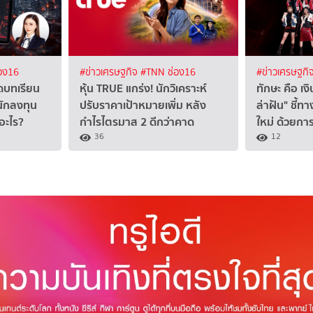
อง16
#ข่าวเศรษฐกิจ
#TNN ช่อง16
#ข่าวเศรษฐกิ
ดบทเรียน
หุ้น TRUE แกร่ง! นักวิเคราะห์
ทักษะ คือ เ
นักลงทุน
ปรับราคาเป้าหมายเพิ่ม หลัง
ล่าฝัน" ชี้
อะไร?
กำไรไตรมาส 2 ดีกว่าคาด
ใหม่ ด้วยการ
36
12