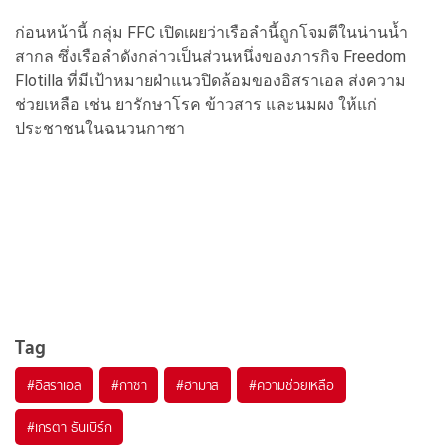
ก่อนหน้านี้ กลุ่ม FFC เปิดเผยว่าเรือลำนี้ถูกโจมตีในน่านน้ำ
สากล ซึ่งเรือลำดังกล่าวเป็นส่วนหนึ่งของภารกิจ Freedom
Flotilla ที่มีเป้าหมายฝ่าแนวปิดล้อมของอิสราเอล ส่งความ
ช่วยเหลือ เช่น ยารักษาโรค ข้าวสาร และนมผง ให้แก่
ประชาชนในฉนวนกาซา
Tag
#
อิสราเอล
#
กาซา
#
ฮามาส
#
ความช่วยเหลือ
#
เกรตา ธันเบิร์ก