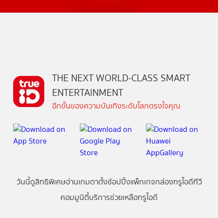
THE NEXT WORLD-CLASS SMART
ENTERTAINMENT
อีกขั้นของความบันเทิงระดับโลกตรงใจคุณ
วันนี้
ดู
สิทธิพิเศษ
อ่าน
เกม
ตาตั้ง
ช้อปปิ้ง
แพ็กเกจ
กล่องทรูไอดีทีวี
คอมมูนิตี้
บริการช่วยเหลือทรูไอดี