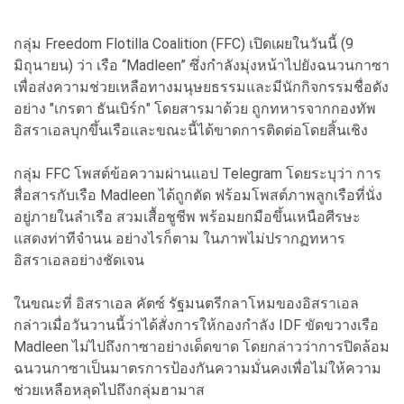
กลุ่ม Freedom Flotilla Coalition (FFC) เปิดเผยในวันนี้ (9
มิถุนายน) ว่า เรือ “Madleen” ซึ่งกำลังมุ่งหน้าไปยังฉนวนกาซา
เพื่อส่งความช่วยเหลือทางมนุษยธรรมและมีนักกิจกรรมชื่อดัง
อย่าง "เกรตา ธันเบิร์ก" โดยสารมาด้วย ถูกทหารจากกองทัพ
อิสราเอลบุกขึ้นเรือและขณะนี้ได้ขาดการติดต่อโดยสิ้นเชิง
กลุ่ม FFC โพสต์ข้อความผ่านแอป Telegram โดยระบุว่า การ
สื่อสารกับเรือ Madleen ได้ถูกตัด ฟร้อมโพสต์ภาพลูกเรือที่นั่ง
อยู่ภายในลำเรือ สวมเสื้อชูชีพ พร้อมยกมือขึ้นเหนือศีรษะ
แสดงท่าทีจำนน อย่างไรก็ตาม ในภาพไม่ปรากฏทหาร
อิสราเอลอย่างชัดเจน
ในขณะที่ อิสราเอล คัตซ์ รัฐมนตรีกลาโหมของอิสราเอล
กล่าวเมื่อวันวานนี้ว่าได้สั่งการให้กองกำลัง IDF ขัดขวางเรือ
Madleen ไม่ไปถึงกาซาอย่างเด็ดขาด โดยกล่าวว่าการปิดล้อม
ฉนวนกาซาเป็นมาตรการป้องกันความมั่นคงเพื่อไม่ให้ความ
ช่วยเหลือหลุดไปถึงกลุ่มฮามาส