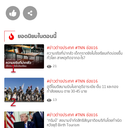
ยอดนิยมในตอนนี้
#ข่าวต่างประเทศ
#TNN ช่อง16
ความจริงที่น่ากลัว เด็กกราดยิงในโรงเรียนเกิดบ่อยขึ้น
ทั่วโลก สาเหตุเกิดจากอะไร?
1
21
#ข่าวต่างประเทศ
#TNN ช่อง16
ฮูตีโจมตีสนามบินในซาอุดีอาระเบีย เจ็บ 11 และกอง
กำลังเยเมน ตาย 30-45 นาย
2
13
#ข่าวต่างประเทศ
#TNN ช่อง16
“ทรัมป์” ลงนามจำกัดสิทธิสัญชาติอเมริกันโดยกำเนิด
หวังยุติ Birth Tourism