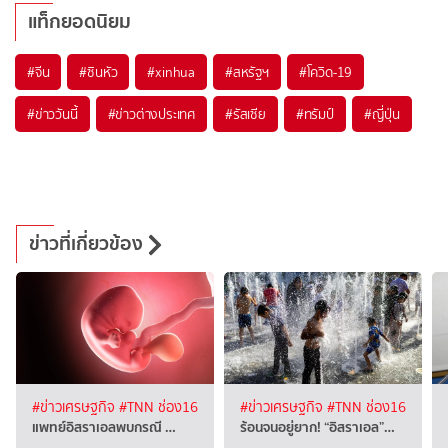
แท็กยอดนิยม
#
จีน
#
ซินหัว
#
xinhua
#
สหรัฐฯ
#
โควิด-19
#
ข่าววันนี้
#
ข่าวต่างประเทศ
#
รัสเซีย
#
ทรัมป์
#
ญี่ปุ่น
ข่าวที่เกี่ยวข้อง
#ข่าวเศรษฐกิจ
#TNN ช่อง16
#ข่าวเศรษฐกิจ
#TNN ช่อง16
แพทย์อิสราเอลพบกรณี …
ร้อนจนอยู่ยาก! “อิสราเอล”…