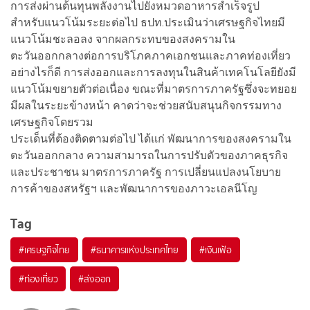
การส่งผ่านต้นทุนพลังงานไปยังหมวดอาหารสำเร็จรูป
สำหรับแนวโน้มระยะต่อไป ธปท.ประเมินว่าเศรษฐกิจไทยมี
แนวโน้มชะลอลง จากผลกระทบของสงครามใน
ตะวันออกกลางต่อการบริโภคภาคเอกชนและภาคท่องเที่ยว
อย่างไรก็ดี การส่งออกและการลงทุนในสินค้าเทคโนโลยียังมี
แนวโน้มขยายตัวต่อเนื่อง ขณะที่มาตรการภาครัฐซึ่งจะทยอย
มีผลในระยะข้างหน้า คาดว่าจะช่วยสนับสนุนกิจกรรมทาง
เศรษฐกิจโดยรวม
ประเด็นที่ต้องติดตามต่อไป ได้แก่ พัฒนาการของสงครามใน
ตะวันออกกลาง ความสามารถในการปรับตัวของภาคธุรกิจ
และประชาชน มาตรการภาครัฐ การเปลี่ยนแปลงนโยบาย
การค้าของสหรัฐฯ และพัฒนาการของภาวะเอลนีโญ
Tag
#
เศรษฐกิจไทย
#
ธนาคารแห่งประเทศไทย
#
เงินเฟ้อ
#
ท่องเที่ยว
#
ส่งออก