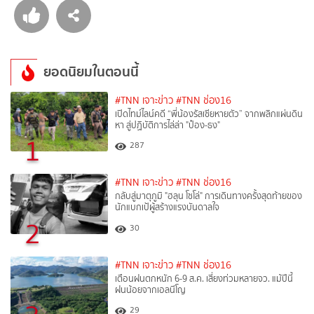
ยอดนิยมในตอนนี้
#TNN เจาะข่าว
#TNN ช่อง16
เปิดไทม์ไลน์คดี “พี่น้องรัสเซียหายตัว” จากพลิกแผ่นดิน
หา สู่ปฏิบัติการไล่ล่า "ป๋อง-ธง"
1
287
#TNN เจาะข่าว
#TNN ช่อง16
กลับสู่มาตุภูมิ "ฮลุน โซโล่" การเดินทางครั้งสุดท้ายของ
นักแบกเป้ผู้สร้างแรงบันดาลใจ
2
30
#TNN เจาะข่าว
#TNN ช่อง16
เตือนฝนตกหนัก 6-9 ส.ค. เสี่ยงท่วมหลายจว. แม้ปีนี้
ฝนน้อยจากเอลนีโญ
29