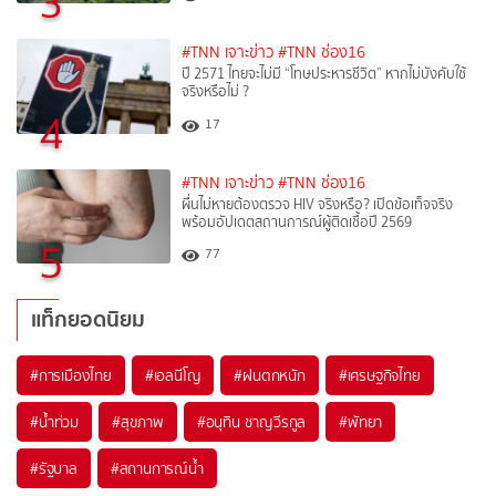
3
#TNN เจาะข่าว
#TNN ช่อง16
ปี 2571 ไทยจะไม่มี “โทษประหารชีวิต” หากไม่บังคับใช้
จริงหรือไม่ ?​
4
17
#TNN เจาะข่าว
#TNN ช่อง16
ผื่นไม่หายต้องตรวจ HIV จริงหรือ? เปิดข้อเท็จจริง
พร้อมอัปเดตสถานการณ์ผู้ติดเชื้อปี 2569
5
77
แท็กยอดนิยม
#
การเมืองไทย
#
เอลนีโญ
#
ฝนตกหนัก
#
เศรษฐกิจไทย
#
น้ำท่วม
#
สุขภาพ
#
อนุทิน ชาญวีรกูล
#
พัทยา
#
รัฐบาล
#
สถานการณ์น้ำ