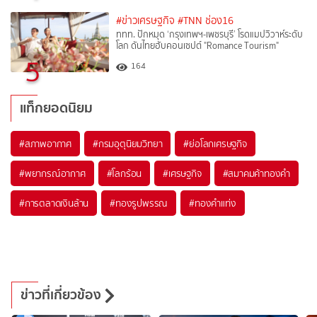
#ข่าวเศรษฐกิจ
#TNN ช่อง16
ททท. ปักหมุด ‘กรุงเทพฯ-เพชรบุรี’ โรดแมปวิวาห์ระดับ
โลก ดันไทยฮับคอนเซปต์ "Romance Tourism"
5
164
แท็กยอดนิยม
#
สภาพอากาศ
#
กรมอุตุนิยมวิทยา
#
ย่อโลกเศรษฐกิจ
#
พยากรณ์อากาศ
#
โลกร้อน
#
เศรษฐกิจ
#
สมาคมค้าทองคำ
#
การตลาดเงินล้าน
#
ทองรูปพรรณ
#
ทองคำแท่ง
ข่าวที่เกี่ยวข้อง