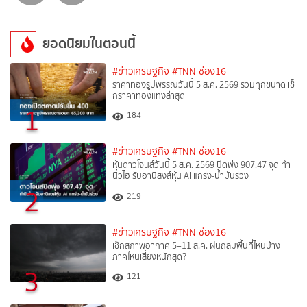
ยอดนิยมในตอนนี้
#ข่าวเศรษฐกิจ
#TNN ช่อง16
ราคาทองรูปพรรณวันนี้ 5 ส.ค. 2569 รวมทุกขนาด เช็
กราคาทองแท่งล่าสุด
1
184
#ข่าวเศรษฐกิจ
#TNN ช่อง16
หุ้นดาวโจนส์วันนี้ 5 ส.ค. 2569 ปิดพุ่ง 907.47 จุด ทำ
นิวไฮ รับอานิสงส์หุ้น AI แกร่ง-น้ำมันร่วง
2
219
#ข่าวเศรษฐกิจ
#TNN ช่อง16
เช็กสภาพอากาศ 5–11 ส.ค. ฝนถล่มพื้นที่ไหนบ้าง
ภาคไหนเสี่ยงหนักสุด?
3
121