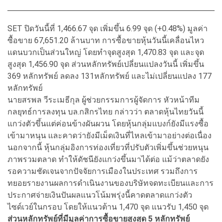
SET ปิดวันนี้ที่ 1,466.67 จุด เพิ่มขึ้น 6.99 จุด (+0.48%) มูลค่า
ซื้อขาย 67,651.20 ล้านบาท การซื้อขายหุ้นวันนี้เคลื่อนไหว
แดนบวกเป็นส่วนใหญ่ โดยทำจุดสูงสุด 1,470.83 จุด และจุด
สูงสุด 1,456.90 จุด ส่วนหลักทรัพย์เปลี่ยนแปลงวันนี้ เพิ่มขึ้น
369 หลักทรัพย์ ลดลง 131หลักทรัพย์ และไม่เปลี่ยนแปลง 177
หลักทรัพย์
นายสรพล วีระเมธีกุล ผู้ช่วยกรรมการผู้จัดการ หัวหน้าทีม
กลยุทธ์การลงทุน บล.กสิกรไทย กล่าวว่า ตลาดหุ้นไทยวันนี้
แกว่งตัวขึ้นแต่ค่อนข้างผันผวน โดยหุ้นกลุ่มแบงก์ยังมีแรงซื้อ
เข้ามาหนุน และคาดว่ายังมีเม็ดเงินที่ไหลเข้ามาอย่างต่อเนื่อง
นอกจากนี้ หุ้นกลุ่มอิงการท่องเที่ยวที่ปรับตัวเพิ่มขึ้นช่วยหนุน
ภาพรวมตลาด ทำให้ดัชนียังแกว่งขึ้นมาได้ต่อ แม้ว่าตลาดยัง
รอความชัดเจนจากปัจจัยการเมืองในประเทศ รวมถึงการ
ทยอยรายงานผลการดำเนินงานของบริษัทจดทะเบียนและการ
ประกาศจ่ายเงินปันผลแนวโน้มพรุ่งนี้คาดตลาดแกว่งตัว
ไซด์เวย์ในกรอบ โดยให้แนวต้าน 1,470 จุด แนวรับ 1,450 จุด
ส่วนหลักทรัพย์ที่มีมูลค่าการซื้อขายสูงสุด 5 หลักทรัพย์