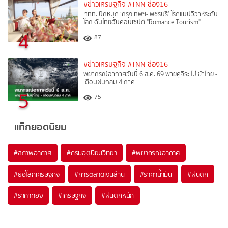
#ข่าวเศรษฐกิจ
#TNN ช่อง16
ททท. ปักหมุด ‘กรุงเทพฯ-เพชรบุรี’ โรดแมปวิวาห์ระดับ
โลก ดันไทยฮับคอนเซปต์ "Romance Tourism"
4
87
#ข่าวเศรษฐกิจ
#TNN ช่อง16
พยากรณ์อากาศวันนี้ 6 ส.ค. 69 พายุคูจิระ ไม่เข้าไทย -
เตือนฝนถล่ม 4 ภาค
5
75
แท็กยอดนิยม
#
สภาพอากาศ
#
กรมอุตุนิยมวิทยา
#
พยากรณ์อากาศ
#
ย่อโลกเศรษฐกิจ
#
การตลาดเงินล้าน
#
ราคาน้ำมัน
#
ฝนตก
#
ราคาทอง
#
เศรษฐกิจ
#
ฝนตกหนัก