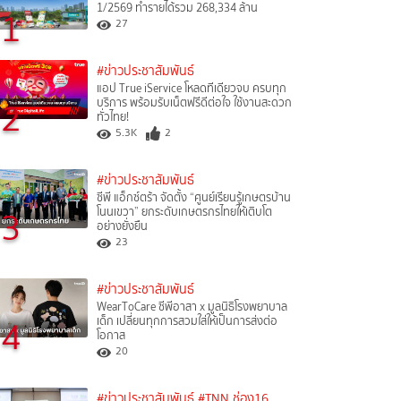
1/2569 ทำรายได้รวม 268,334 ล้าน
1
27
#ข่าวประชาสัมพันธ์
แอป True iService โหลดทีเดียวจบ ครบทุก
2
บริการ พร้อมรับเน็ตฟรีดีต่อใจ ใช้งานสะดวก
ทั่วไทย!
5.3K
2
#ข่าวประชาสัมพันธ์
ซีพี แอ็กซ์ตร้า จัดตั้ง “ศูนย์เรียนรู้เกษตรบ้าน
3
โนนเขวา” ยกระดับเกษตรกรไทยให้เติบโต
อย่างยั่งยืน
23
#ข่าวประชาสัมพันธ์
WearToCare ซีพีอาสา x มูลนิธิโรงพยาบาล
4
เด็ก เปลี่ยนทุกการสวมใส่ให้เป็นการส่งต่อ
โอกาส
20
#ข่าวประชาสัมพันธ์
#TNN ช่อง16