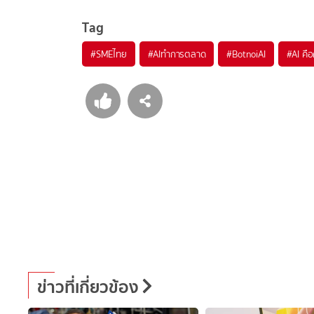
Tag
#
SMEไทย
#
AIทำการตลาด
#
BotnoiAI
#
AI คื
ข่าวที่เกี่ยวข้อง