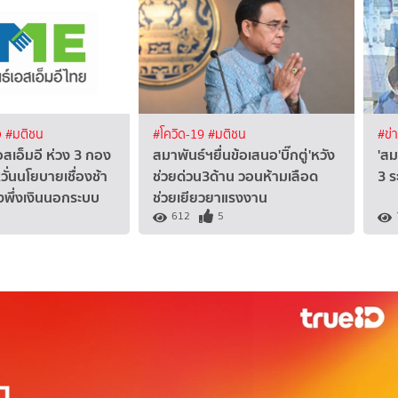
จ
#มติชน
#โควิด-19
#มติชน
#ข่
เอ็มอี ห่วง 3 กอง
สมาพันธ์ฯยื่นข้อเสนอ'บิ๊กตู่'หวัง
'สม
วั่นนโยบายเชื่องช้า
ช่วยด่วน3ด้าน วอนห้ามเลือด
3 ร
งพึ่งเงินนอกระบบ
ช่วยเยียวยาแรงงาน
612
5