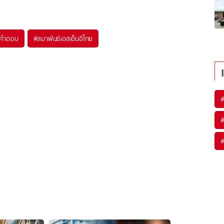
อคำตอบ
#
สมาพันธ์เอสเอ็มอีไทย