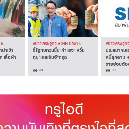
16
#ข่าวเศรษฐกิจ
#TNN ช่อง16
#ข่าวเศรษฐกิ
้านำเข้า
จี้รัฐทบทวนขึ้น"ค่าแรง" หวั่น
ปธ.สมาคมเอส
 เสื้อผ้า
ทุบ"เอสเอ็มอี"ทรุด
หนี้ลุกลาม ห
รายย่อยต้อ
48
88