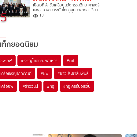
เปิดเวที AI ขับเคลื่อนนวัตกรรมวิทยาศาสตร์
และสุขภาพ ยกระดับไทยสู่ศูนย์กลางอาเซียน
5
18
แท็กยอดนิยม
#
ซีพีเอฟ
#
เจริญโภคภัณฑ์อาหาร
#
cpf
#
เครือเจริญโภคภัณฑ์
#
ซีพี
#
ข่าวประชาสัมพันธ์
#
เครือซีพี
#
ข่าววันนี้
#
ทรู
#
ทรู คอร์ปอเรชั่น