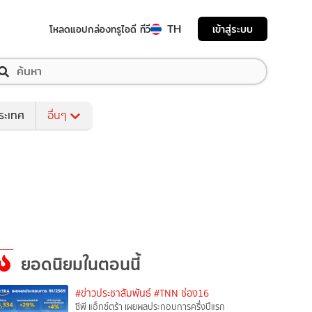
TH
เข้าสู่ระบบ
โหลดแอป
กล่องทรูไอดี ทีวี
ระเทศ
อื่นๆ
ยอดนิยมในตอนนี้
#ข่าวประชาสัมพันธ์
#TNN ช่อง16
ซีพี แอ็กซ์ตร้า เผยผลประกอบการครึ่งปีแรก