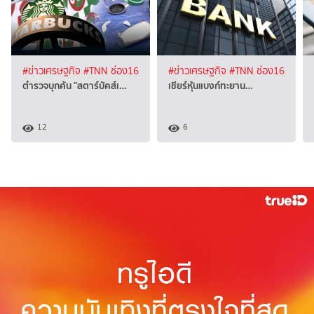
#ข่าวเศรษฐกิจ
#TNN ช่อง16
#ข่าวเศรษฐกิจ
#TNN ช่อง16
ตำรวจบุกค้น "สตาร์บัคส์เ…
เชียร์หุ้นแบงก์ทะยาน…
12
6