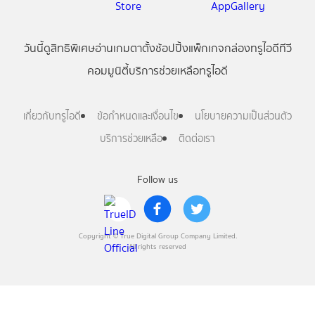
วันนี้
ดู
สิทธิพิเศษ
อ่าน
เกม
ตาตั้ง
ช้อปปิ้ง
แพ็กเกจ
กล่องทรูไอดีทีวี
คอมมูนิตี้
บริการช่วยเหลือทรูไอดี
เกี่ยวกับทรูไอดี
ข้อกำหนดและเงื่อนไข
นโยบายความเป็นส่วนตัว
บริการช่วยเหลือ
ติดต่อเรา
Follow us
Copyright © True Digital Group Company Limited.
All rights reserved