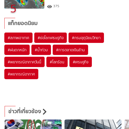
5
375
แท็กยอดนิยม
#
สภาพอากาศ
#
ย่อโลกเศรษฐกิจ
#
กรมอุตุนิยมวิทยา
#
ฝนตกหนัก
#
น้ำท่วม
#
การตลาดเงินล้าน
#
พยากรณ์อากาศวันนี้
#
โลกร้อน
#
เศรษฐกิจ
#
พยากรณ์อากาศ
ข่าวที่เกี่ยวข้อง