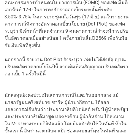
คณะกรรมการกำหนดนโยบายการเงิน (FOMC) ของเฟด มีมติ
เอกฉันท์ 12-0 ในการคงอัตราดอกเบี้ยระยะสั้นที่ระดับ
3.50%-3.75% ในการประชุมเมื่อวันพุธ (17 มิ.ย.) แต่ในรายงาน
คาดการณ์ทิศทางอัตราดอกเบี้ยนโยบาย (Dot Plot) ของเฟด
ระบุว่า มีเจ้าหน้าที่เฟดจำนวน 9 คนคาดการณ์ว่าจะมีการปรับ
ขึ้นอัตราดอกเบี้ยอย่างน้อย 1 ครั้งภายในสิ้นปี 2569 เพื่อรับมือ
กับเงินเฟ้อที่สูงขึ้น
นอกจากนี้ รายงาน Dot Plot ยังระบุว่า เฟดไม่ได้ส่งสัญญาณ
ปรับลดอัตราดอกเบี้ยในปีนี้ จากเดิมที่ส่งสัญญาณปรับลดอัตรา
ดอกเบี้ย 1 ครั้งในปีนี้
นักลงทุนยังคงประเมินสถานการณ์ในตะวันออกกลาง แม้
นายกรัฐมนตรีเชห์บาซ ชารีฟ ผู้นำปากีสถาน ได้ออก
แถลงการณ์ยืนยันว่า ประธานาธิบดีโดนัลด์ ทรัมป์ ผู้นำสหรัฐฯ
และประธานาธิบดีมาซูด เปเซชเคียน ผู้นำอิหร่าน ได้ลงนาม
ใน MOU ทางระบบดิจิทัลแล้ว โดยมีผลบังคับใช้ในทันที ซึ่งใน
ขั้นแรกนี้ อิหร่านจะกลับมาเปิดช่องแคบฮอร์มุซในทันที ขณะ