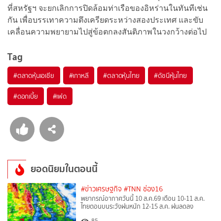
ที่สหรัฐฯ จะยกเลิกการปิดล้อมท่าเรือของอิหร่านในทันทีเช่น
กัน เพื่อบรรเทาความตึงเครียดระหว่างสองประเทศ และขับ
เคลื่อนความพยายามไปสู่ข้อตกลงสันติภาพในวงกว้างต่อไป
Tag
#
ตลาดหุ้นเอเชีย
#
เกาหลี
#
ตลาดหุ้นไทย
#
ดัชนีหุ้นไทย
#
ดอกเบี้ย
#
เฟด
ยอดนิยมในตอนนี้
#ข่าวเศรษฐกิจ
#TNN ช่อง16
พยากรณ์อากาศวันนี้ 10 ส.ค.69 เตือน 10-11 ส.ค.
ไทยตอนบนระวังฝนหนัก 12-15 ส.ค. ฝนลดลง
85