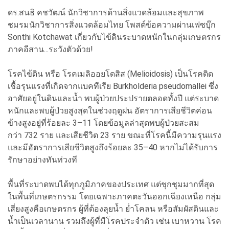
ดร.สนธิ คชวัฒน์ นักวิชาการด้านสิ่งแวดล้อมและสุขภาพ
ชมรมนักวิชาการสิ่งแวดล้อมไทย โพสต์ข้อความผ่านเฟซบุ๊ก
Sonthi Kotchawat เกี่ยวกับไข้ดินระบาดหนักในกลุ่มเกษตรกร
ภาคอีสาน...ระวังตัวด้วย!
โรคไข้ดิน หรือ โรคเมลิออยโดสิส (Melioidosis) เป็นโรคติด
เชื้อรุนแรงที่เกิดจากแบคทีเรีย Burkholderia pseudomallei ซึ่ง
อาศัยอยู่ในดินและน้ำ พบผู้ป่วยประปรายตลอดทั้งปี แต่ระบาด
หนักและพบผู้ป่วยสูงสุดในช่วงฤดูฝน อัตราการเสียชีวิตค่อน
ข้างสูงอยู่ที่ร้อยละ 3–11 โดยข้อมูลล่าสุดพบผู้ป่วยสะสม
กว่า 732 ราย และเสียชีวิต 23 ราย ขณะที่โรคนี้มีความรุนแรง
และมีอัตราการเสียชีวิตสูงถึงร้อยละ 35–40 หากไม่ได้รับการ
รักษาอย่างทันท่วงที
พื้นที่ระบาดพบได้ทุกภูมิภาคของประเทศ แต่ชุกชุมมากที่สุด
ในพื้นที่เกษตรกรรม โดยเฉพาะภาคตะวันออกเฉียงเหนือ กลุ่ม
เสี่ยงสูงคือเกษตรกร ผู้ที่ต้องลุยน้ำ ย่ำโคลน หรือสัมผัสดินและ
น้ำเป็นเวลานาน รวมถึงผู้ที่มีโรคประจำตัว เช่น เบาหวาน โรค