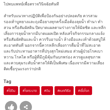
ไปพบแพทย์เพื่อตรวจวินิจฉัยทันที
สำหรับแนวทางปฏิบัติเพื่อป้องกันอย่างปลอดภัย ควรสวม
รองเท้าบูทยางและถุงมือยางทุกครั้งเมื่อต้องลุยน้ำ ทำนา ทำ
สวน หรือสัมผัสดิน ปิดบาดแผลตามร่างกายให้มิดชิด และหลีก
เลี่ยงการลุยน้ำหากมีบาดแผลเปิด หลังเสร็จกิจกรรมกลางแจ้ง
หรือสัมผัสดินและน้ำ ควรรีบอาบน้ำ ล้างมือและเท้าด้วยสบู่ให้
สะอาดทันที นอกจากนี้ควรหลีกเลี่ยงการดื่มน้ำที่ไม่สะอาด
และรับประทานอาหารที่ปรุงสุกใหม่เสมอ ส่วนผู้ป่วยโรคเบา
หวาน โรคไต หรือผู้ที่มีภูมิคุ้มกันบกพร่อง ควรดูแลสุขภาพ
และควบคุมระดับน้ำตาลให้ดีเป็นพิเศษ เนื่องจากมีความเสี่ยง
ติดเชื้อรุนแรงกว่าปกติ
Tag
#
ไข้ดิน
#
โรคระบาด
#
ดิน
#
แบคทีเรีย
#
เชื้อโรค