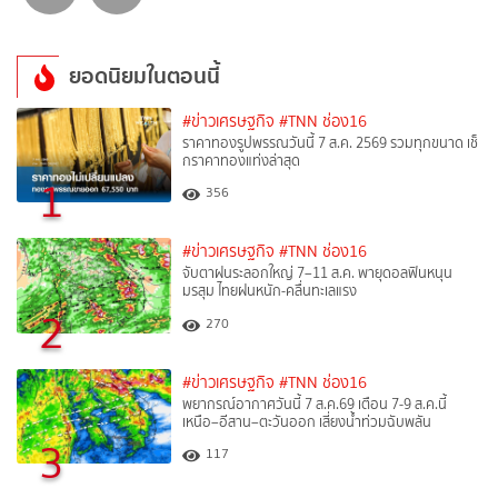
ยอดนิยมในตอนนี้
#ข่าวเศรษฐกิจ
#TNN ช่อง16
ราคาทองรูปพรรณวันนี้ 7 ส.ค. 2569 รวมทุกขนาด เช็
กราคาทองแท่งล่าสุด
1
356
#ข่าวเศรษฐกิจ
#TNN ช่อง16
จับตาฝนระลอกใหญ่ 7–11 ส.ค. พายุดอลฟินหนุน
มรสุม ไทยฝนหนัก-คลื่นทะเลแรง
2
270
#ข่าวเศรษฐกิจ
#TNN ช่อง16
พยากรณ์อากาศวันนี้ 7 ส.ค.69 เตือน 7-9 ส.ค.นี้
เหนือ–อีสาน–ตะวันออก เสี่ยงน้ำท่วมฉับพลัน
3
117