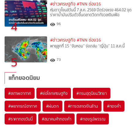
#ข่าวเศรษฐกิจ
#TNN ช่อง16
หุ้นดาวโจนส์วันนี้ 7 ส.ค. 2569 ปิดร่วงแรง 464.02 จุด
ราคาน้ำมันปรับตัวขึ้นตลาดวิตกกังวลเงินเฟ้อ
4
96
#ข่าวเศรษฐกิจ
#TNN ช่อง16
พายุลูกที่ 15 “จันหอม” จ่อถล่ม “ญี่ปุ่น” 11 ส.ค.นี้
5
73
แท็กยอดนิยม
#
สภาพอากาศ
#
ย่อโลกเศรษฐกิจ
#
กรมอุตุนิยมวิทยา
#
พยากรณ์อากาศ
#
ฝนตก
#
การตลาดเงินล้าน
#
ทองคำ
#
ราคาทองวันนี้
#
สมาคมค้าทองคำ
#
ทองรูปพรรณ