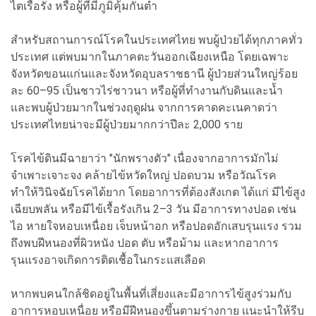
ไตเรื้อรัง หรือผู้ที่มีภูมิคุ้มกันต่ำ
สำหรับสถานการณ์โรคในประเทศไทย พบผู้ป่วยได้ทุกภาคทั่ว
ประเทศ แต่พบมากในภาคตะวันออกเฉียงเหนือ โดยเฉพาะ
จังหวัดขอนแก่นและจังหวัดอุบลราชธานี ผู้ป่วยส่วนใหญ่ร้อย
ละ 60–95 เป็นชาวไร่ชาวนา หรือผู้ที่ทำงานกับดินและน้ำ
และพบผู้ป่วยมากในช่วงฤดูฝน จากการคาดคะเนคาดว่า
ประเทศไทยน่าจะมีผู้ป่วยมากกว่าปีละ 2,000 ราย
โรคไข้ดินมีฉายาว่า "นักพรางตัว" เนื่องจากอาการมักไม่
จำเพาะเจาะจง คล้ายไข้หวัดใหญ่ ปอดบวม หรือวัณโรค
ทำให้วินิจฉัยโรคได้ยาก โดยอาการที่ต้องสังเกต ได้แก่ มีไข้สูง
เฉียบพลัน หรือมีไข้เรื้อรังเกิน 2–3 วัน มีอาการทางปอด เช่น
ไอ หายใจหอบเหนื่อย เจ็บหน้าอก หรือปอดอักเสบรุนแรง รวม
ถึงพบฝีหนองที่ผิวหนัง ปอด ตับ หรือม้าม และหากอาการ
รุนแรงอาจเกิดการติดเชื้อในกระแสเลือด
หากพบคนใกล้ชิดอยู่ในพื้นที่เสี่ยงและมีอาการไข้สูงร่วมกับ
อาการหอบเหนื่อย หรือมีฝีหนองขึ้นตามร่างกาย แนะนำให้รีบ