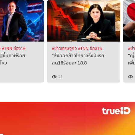
จ
#TNN ช่อง16
#ข่าวเศรษฐกิจ
#TNN ช่อง16
#ข่
ัฐขึ้นภาษีร้อย
"ส่งออกข้าวไทย"ครึ่งปีแรก
"ญี
้ไหว
ลด18ร้อยละ 18.8
เพิ
13