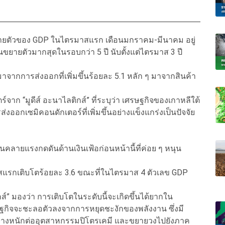
ยายตัวของ GDP ในไตรมาสแรก เดือนมกราคม-มีนาคม อยู่
ป็นขยายตัวมากสุดในรอบกว่า 5 ปี นับตั้งแต่ไตรมาส 3 ปี
าจากการส่งออกที่เพิ่มขึ้นร้อยละ 5.1 หลัก ๆ มาจากสินค้า
จาก “มูดีส์ อะนาไลติกส์” ที่ระบุว่า เศรษฐกิจของเกาหลีใต้
งออกเซมิคอนดักเตอร์ที่เพิ่มขึ้นอย่างแข็งแกร่งเป็นปัจจัย
ายแรงกดดันด้านเงินเฟ้อก่อนหน้านี้ที่ค่อย ๆ หนุน
าสแรกเติบโตร้อยละ 3.6 ขณะที่ในไตรมาส 4 ตัวเลข GDP
ส์” มองว่า การเติบโตในระดับนี้จะเกิดขึ้นได้ยากใน
รษฐกิจจะชะลอตัวลงจากการหยุดชะงักของพลังงาน ซึ่งมี
ย่างหนักต่ออุตสาหกรรมปิโตรเคมี และขยายวงไปยังภาค