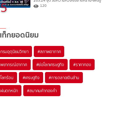
263.24 จุด รับความหวังเจรจาอิหร่าน-สหรัฐ
5
120
แท็กยอดนิยม
#
กรมอุตุนิยมวิทยา
#
สภาพอากาศ
#
พยากรณ์อากาศ
#
ย่อโลกเศรษฐกิจ
#
ราคาทอง
#
โลกร้อน
#
เศรษฐกิจ
#
การตลาดเงินล้าน
#
ฝนตกหนัก
#
สมาคมค้าทองคำ