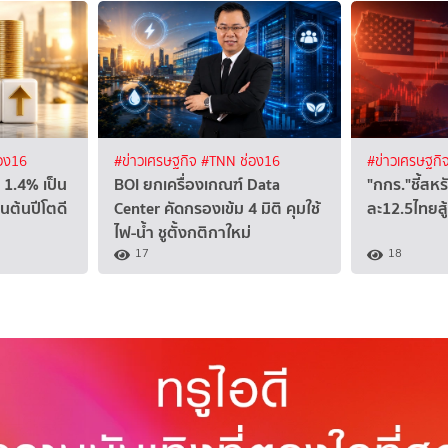
อง16
#ข่าวเศรษฐกิจ
#TNN ช่อง16
#ข่าวเศรษฐกิ
 1.4% เป็น
BOI ยกเครื่องเกณฑ์ Data
"กกร."ชี้สหร
นต้นปีโตดี
Center คัดกรองเข้ม 4 มิติ คุมใช้
ละ12.5ไทยสู
ไฟ-น้ำ ชูตั้งกติกาใหม่
17
18