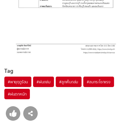
Tag
#
พายุฤดูร้อน
#
ฝนถล่ม
#
ลูกเห็บถล่ม
#
ลมกระโชกแรง
#
ฝนตกหนัก