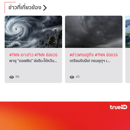
ข่าวที่เกี่ยวข้อง
#TNN เจาะข่าว
#TNN ช่อง16
#ข่าวเศรษฐกิจ
#TNN ช่อง16
พายุ "ดอลฟิน" จ่อจีน-ไต้หวัน…
เตรียมรับมือ! กรมอุตุฯ เ…
86
45