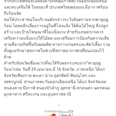
จากประเทศจีนจะแผ่ลงมาปกคลุมภาคตะวันออกเฉียงเหนือ
และทะเลจีนใต้ ในขณะที่ ประเทศไทยตอนบน มีอากาศร้อน
ถึงร้อนจัด
ขอให้ประชาชนในบริเวณดังกล่าวระวังอันตรายจากพายุฤดู
ร้อน โดยหลีกเลี่ยงการอยู่ในที่โล่งแจ้ง ใต้ต้นไม้ใหญ่ สิ่งปลูก
สร้าง และป้ายโฆษณาที่ไม่แข็งแรง สำหรับเกษตรกรควร
เสริมความแข็งแรงให้ไม้ผล และเตรียมการป้องกันความเสีย
หายที่อาจเกิดขึ้นกับผลผลิต ทางการเกษตรและสัตว์เลี้ยง รวม
ทั้งดูแลรักษาสุขภาพในช่วงที่สภาพอากาศเปลี่ยนแปลงไว้
ด้วย
สำหรับจังหวัดเสี่ยงมากที่จะได้รับผลกระทบจาก“พายุฤดู
ร้อน”ถล่ม วันที่ 29 เมษายน มี 16 จังหวัด ภาคเหนือ ได้แก่
จังหวัดเชียงราย พะเยา น่าน อุตรดิตถ์ พิษณุโลก และ
เพชรบูรณ์ ส่วนภาคตะวันออกเฉียงเหนือ ได้แก่ จังหวัดเลย
หนองคาย บึงกาฬ หนองบัวลำภู อุดรธานี สกลนคร นครพนม
มุกดาหาร ศรีสะเกษ และอุบลราชธานี