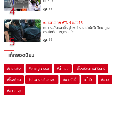
นนทบุรี
4
55
#ข่าวทั่วไทย
#TNN ช่อง16
ผบ.ตร. สั่งแพทย์ใหญ่รพ.ตำรวจ นำนักจิตวิทยาดูแล
ครู-นักเรียนเหตุกราดยิง
5
36
แท็กยอดนิยม
#
กราดยิง
#
อาชญากรรม
#
น้ำท่วม
#
โรงเรียนเทพศิรินทร์
#
โรงเรียน
#
ข่าวกราดยิงล่าสุด
#
ข่าววันนี้
#
โควิด
#
ข่าว
#
ข่าวล่าสุด