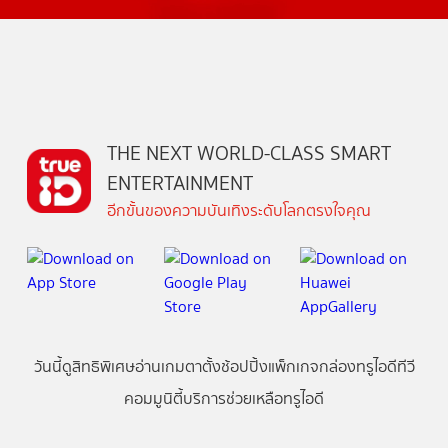
THE NEXT WORLD-CLASS SMART
ENTERTAINMENT
อีกขั้นของความบันเทิงระดับโลกตรงใจคุณ
วันนี้
ดู
สิทธิพิเศษ
อ่าน
เกม
ตาตั้ง
ช้อปปิ้ง
แพ็กเกจ
กล่องทรูไอดีทีวี
คอมมูนิตี้
บริการช่วยเหลือทรูไอดี