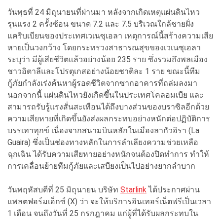
วันพุธที่ 24 มิถุนายนที่ผ่านมา หลังจากเกิดเหตุแผ่นดินไหว
รุนแรง 2 ครั้งซ้อน ขนาด 7.2 และ 7.5 บริเวณใกล้ชายฝั่ง
แคริบเบียนของประเทศเวเนซุเอลา เหตุการณ์นี้สร้างความเสีย
หายเป็นวงกว้าง โดยกระทรวงสาธารณสุขของเวเนซุเอลา
ระบุว่า มีผู้เสียชีวิตแล้วอย่างน้อย 235 ราย ซึ่งรวมถึงพลเมือง
ชาวอิตาลีและโปรตุเกสอย่างน้อยชาติละ 1 ราย ขณะนี้ทีม
กู้ภัยกำลังเร่งค้นหาผู้รอดชีวิตจากซากอาคารที่ถล่มลงมา
นอกจากนี้ แผ่นดินไหวยังเกิดขึ้นในประเทศโคลอมเบีย และ
สามารถรับรู้แรงสั่นสะเทือนได้ถึงบางส่วนของบราซิลอีกด้วย
ความเสียหายที่เกิดขึ้นยังส่งผลกระทบอย่างหนักต่อปฏิบัติการ
บรรเทาทุกข์ เนื่องจากสนามบินหลักในเมืองลากัวอิรา (La
Guaira) ซึ่งเป็นช่องทางหลักในการลำเลียงความช่วยเหลือ
ฉุกเฉิน ได้รับความเสียหายอย่างหนักจนต้องปิดทำการ ทำให้
การเคลื่อนย้ายทีมกู้ภัยและเสบียงเป็นไปอย่างยากลำบาก
วันพฤหัสบดีที่ 25 มิถุนายน บริษัท
Starlink
ได้ประกาศผ่าน
แพลตฟอร์มเอ็กซ์ (X) ว่า จะให้บริการอินเทอร์เน็ตฟรีเป็นเวลา
1 เดือน จนถึงวันที่ 25 กรกฎาคม แก่ผู้ที่ได้รับผลกระทบใน