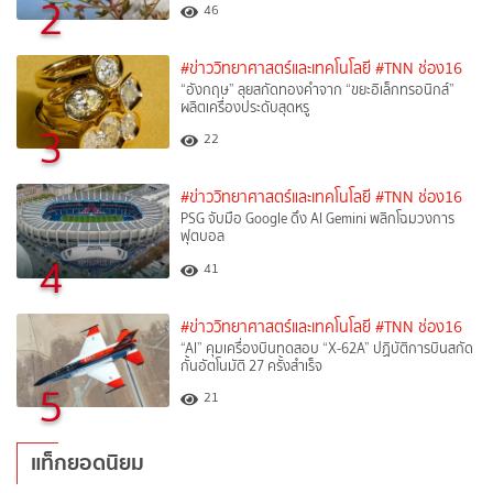
2
46
#ข่าววิทยาศาสตร์และเทคโนโลยี
#TNN ช่อง16
“อังกฤษ” ลุยสกัดทองคำจาก “ขยะอิเล็กทรอนิกส์”
ผลิตเครื่องประดับสุดหรู
3
22
#ข่าววิทยาศาสตร์และเทคโนโลยี
#TNN ช่อง16
PSG จับมือ Google ดึง AI Gemini พลิกโฉมวงการ
ฟุตบอล
4
41
#ข่าววิทยาศาสตร์และเทคโนโลยี
#TNN ช่อง16
“AI” คุมเครื่องบินทดสอบ “X-62A” ปฏิบัติการบินสกัด
กั้นอัตโนมัติ 27 ครั้งสำเร็จ
5
21
แท็กยอดนิยม