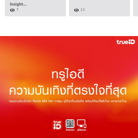
Insight…
7
13