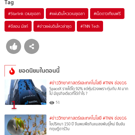
Tag
#
Starlink เวเนซุเอลา
#
แผ่นดินไหวเวเนซุเอลา
#
เน็ตดาวเทียมฟรี
#
อีลอน มัสก์
#
ข่าวแผ่นดินไหวล่าสุด
#
TNN Tech
ยอดนิยมในตอนนี้
#ข่าววิทยาศาสตร์และเทคโนโลยี
#TNN ช่อง16
SpaceX รายได้โต 92% แต่หุ้นร่วงเพราะทุ่มกับ AI มาก
ไป มีธุรกิจเดียวที่ได้กำไร ?
1
51
#ข่าววิทยาศาสตร์และเทคโนโลยี
#TNN ช่อง16
ไขปริศนา 150 ปี จีนพบพืชกินแมลงพันธุ์ใหม่ ยืนยัน
ทฤษฎีดาร์วิน