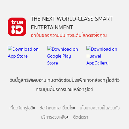
THE NEXT WORLD-CLASS SMART
ENTERTAINMENT
อีกขั้นของความบันเทิงระดับโลกตรงใจคุณ
วันนี้
ดู
สิทธิพิเศษ
อ่าน
เกม
ตาตั้ง
ช้อปปิ้ง
แพ็กเกจ
กล่องทรูไอดีทีวี
คอมมูนิตี้
บริการช่วยเหลือทรูไอดี
เกี่ยวกับทรูไอดี
ข้อกำหนดและเงื่อนไข
นโยบายความเป็นส่วนตัว
บริการช่วยเหลือ
ติดต่อเรา