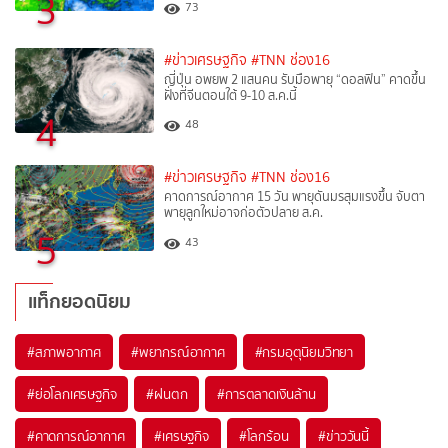
3
73
#ข่าวเศรษฐกิจ
#TNN ช่อง16
ญี่ปุ่น อพยพ 2 แสนคน รับมือพายุ “ดอลฟิน” คาดขึ้น
ฝั่งที่จีนตอนใต้ 9-10 ส.ค.นี้
4
48
#ข่าวเศรษฐกิจ
#TNN ช่อง16
คาดการณ์อากาศ 15 วัน พายุดันมรสุมแรงขึ้น จับตา
พายุลูกใหม่อาจก่อตัวปลาย ส.ค.
5
43
แท็กยอดนิยม
#
สภาพอากาศ
#
พยากรณ์อากาศ
#
กรมอุตุนิยมวิทยา
#
ย่อโลกเศรษฐกิจ
#
ฝนตก
#
การตลาดเงินล้าน
#
คาดการณ์อากาศ
#
เศรษฐกิจ
#
โลกร้อน
#
ข่าววันนี้