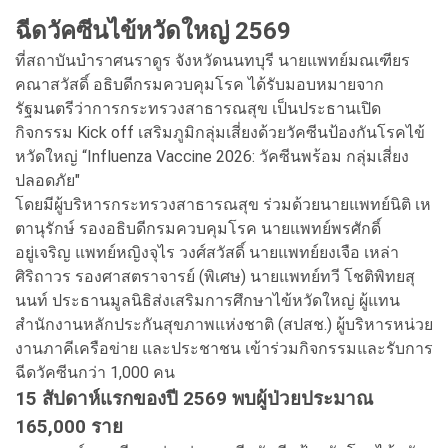
ฉีดวัคซีนไข้หวัดใหญ่ 2569
ที่สถาบันบำราศนราดูร จังหวัดนนทบุรี นายแพทย์มณเฑียร
คณาสวัสดิ์ อธิบดีกรมควบคุมโรค ได้รับมอบหมายจาก
รัฐมนตรีว่าการกระทรวงสาธารณสุข เป็นประธานเปิด
กิจกรรม Kick off เสริมภูมิกลุ่มเสี่ยงด้วยวัคซีนป้องกันโรคไข้
หวัดใหญ่ “Influenza Vaccine 2026: วัคซีนพร้อม กลุ่มเสี่ยง
ปลอดภัย"
โดยมีผู้บริหารกระทรวงสาธารณสุข ร่วมด้วยนายแพทย์นิติ เห
ตานุรักษ์ รองอธิบดีกรมควบคุมโรค นายแพทย์พรศักดิ์
อยู่เจริญ แพทย์หญิงจุไร วงศ์สวัสดิ์ นายแพทย์ยงเจือ เหล่า
ศิริถาวร รองศาสตราจารย์ (พิเศษ) นายแพทย์ทวี โชติพิทยสุ
นนท์ ประธานมูลนิธิส่งเสริมการศึกษาไข้หวัดใหญ่ ผู้แทน
สำนักงานหลักประกันสุขภาพแห่งชาติ (สปสช.) ผู้บริหารหน่วย
งานภาคีเครือข่าย และประชาชน เข้าร่วมกิจกรรมและรับการ
ฉีดวัคซีนกว่า 1,000 คน
15 สัปดาห์แรกของปี 2569 พบผู้ป่วยประมาณ
165,000 ราย