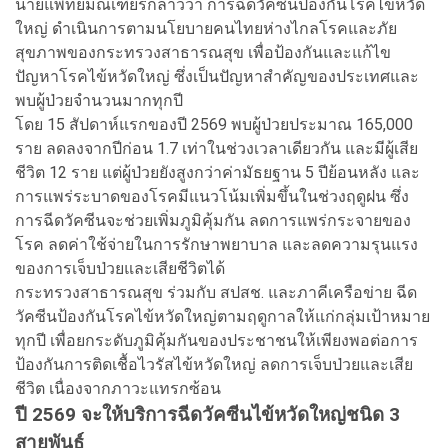
นายแพทย์มณเฑียรกล่าวว่า การฉีดวัคซีนป้องกันโรคไข้หวัด
ใหญ่ ดำเนินการตามนโยบายคนไทยห่างไกลโรคและภัย
สุขภาพของกระทรวงสาธารณสุข เพื่อป้องกันและแก้ไข
ปัญหาโรคไข้หวัดใหญ่ ซึ่งเป็นปัญหาสำคัญของประเทศและ
พบผู้ป่วยจำนวนมากทุกปี
โดย 15 สัปดาห์แรกของปี 2569 พบผู้ป่วยประมาณ 165,000
ราย ลดลงจากปีก่อน 1.7 เท่าในช่วงเวลาเดียวกัน และมีผู้เสีย
ชีวิต 12 ราย แต่ผู้ป่วยยังสูงกว่าค่ามัธยฐาน 5 ปีย้อนหลัง และ
การแพร่ระบาดของโรคมีแนวโน้มเพิ่มขึ้นในช่วงฤดูฝน ซึ่ง
การฉีดวัคซีนจะช่วยเพิ่มภูมิคุ้มกัน ลดการแพร่กระจายของ
โรค ลดค่าใช้จ่ายในการรักษาพยาบาล และลดความรุนแรง
ของการเจ็บป่วยและเสียชีวิตได้
กระทรวงสาธารณสุข ร่วมกับ สปสช. และภาคีเครือข่าย ฉีด
วัคซีนป้องกันโรคไข้หวัดใหญ่ตามฤดูกาลให้แก่กลุ่มเป้าหมาย
ทุกปี เพื่อยกระดับภูมิคุ้มกันของประชาชนให้เพียงพอต่อการ
ป้องกันการติดเชื้อไวรัสไข้หวัดใหญ่ ลดการเจ็บป่วยและเสีย
ชีวิต เนื่องจากภาวะแทรกซ้อน
ปี 2569 จะให้บริการฉีดวัคซีนไข้หวัดใหญ่ชนิด 3
สายพันธุ์