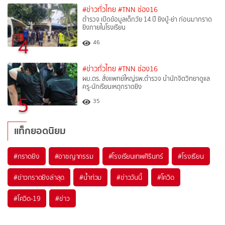
#ข่าวทั่วไทย
#TNN ช่อง16
ตำรวจ เปิดข้อมูลเด็กวัย 14 ปี ยิงปู่-ย่า ก่อนมากราด
ยิงภายในโรงเรียน
4
46
#ข่าวทั่วไทย
#TNN ช่อง16
ผบ.ตร. สั่งแพทย์ใหญ่รพ.ตำรวจ นำนักจิตวิทยาดูแล
ครู-นักเรียนเหตุกราดยิง
5
35
แท็กยอดนิยม
#
กราดยิง
#
อาชญากรรม
#
โรงเรียนเทพศิรินทร์
#
โรงเรียน
#
ข่าวกราดยิงล่าสุด
#
น้ำท่วม
#
ข่าววันนี้
#
โควิด
#
โควิด-19
#
ข่าว