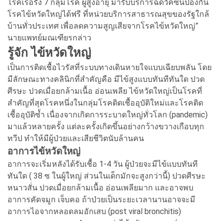
โรคเรื้อรัง 7 กลุ่มโรค ผู้สูงอายุ มารับบริการฉีดวัคซีนป้องกัน
โรคไข้หวัดใหญ่ได้ฟรี ที่หน่วยบริการสาธารณสุขของรัฐใกล้
บ้านทั่วประเทศ เพื่อลดความสูญเสียจากโรคไข้หวัดใหญ่”
นายแพทย์มณเฑียรกล่าว
รู้จัก ไข้หวัดใหญ่
เป็นการติดเชื้อไวรัสที่ระบบทางเดินหายใจแบบเฉียบพลัน โดย
มีลักษณะทางคลินิกที่สำคัญคือ มีไข้สูงแบบทันทีทันใด ปวด
ศีรษะ ปวดเมื่อยกล้ามเนื้อ อ่อนเพลีย ไข้หวัดใหญ่เป็นโรคที่
สำคัญที่สุดโรคหนึ่งในกลุ่มโรคติดเชื้ออุบัติใหม่และโรคติด
เชื้ออุบัติซ้ำ เนื่องจากเกิดการระบาดใหญ่ทั่วโลก (pandemic)
มาแล้วหลายครั้ง แต่ละครั้งเกิดขึ้นอย่างกว้างขวางเกือบทุก
ทวีป ทำให้มีผู้ป่วยและเสียชีวิตนับล้านคน
อาการไข้หวัดใหญ่
อาการจะเริ่มหลังได้รับเชื้อ 1-4 วัน ผู้ป่วยจะมีไข้แบบทันที
ทันใด ( 38 ซ ในผู้ใหญ่ ส่วนในเด็กมักจะสูงกว่านี้) ปวดศีรษะ
หนาวสั่น ปวดเมื่อยกล้ามเนื้อ อ่อนเพลียมาก และอาจพบ
อาการคัดจมูก เจ็บคอ ถ้าป่วยเป็นระยะเวลานานอาจจะมี
อาการไอจากหลอดลมอักเสบ (post viral bronchitis)