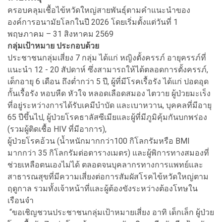
ครอบคลุมเชื้อไข้หวัดใหญ่สายพันธุ์ตามคำแนะนำของ
องค์การอนามัยโลกในปี 2026 โดยเริ่มตั้งแต่วันที่ 1
พฤษภาคม – 31 สิงหาคม 2569
กลุ่มเป้าหมาย ประกอบด้วย
ประชาชนกลุ่มเสี่ยง 7 กลุ่ม ได้แก่ หญิงตั้งครรภ์ อายุครรภ์ที่
แนะนำ 12 - 20 สัปดาห์ ซึ่งสามารถให้ได้ตลอดการตั้งครรภ์,
เด็กอายุ 6 เดือน ถึงต่ำกว่า 5 ปี, ผู้ที่มีโรคเรื้อรัง ได้แก่ ปอดอุด
กั้นเรื้อรัง หอบหืด หัวใจ หลอดเลือดสมอง ไตวาย ผู้ป่วยมะเร็ง
ที่อยู่ระหว่างการได้รับเคมีบำบัด และเบาหวาน, บุคคลที่มีอายุ
65 ปีขึ้นไป, ผู้ป่วยโรคธาลัสซีเมียและผู้ที่มีภูมิคุ้มกันบกพร่อง
(รวมผู้ติดเชื้อ HIV ที่มีอาการ),
ผู้ป่วยโรคอ้วน (น้ำหนักมากกว่า100 กิโลกรัมหรือ BMI
มากกว่า 35 กิโลกรัมต่อตารางเมตร) และผู้พิการทางสมองที่
ช่วยเหลือตนเองไม่ได้ ตลอดจนบุคลากรทางการแพทย์และ
สาธารณสุขที่มีความเสี่ยงต่อการสัมผัสโรคไข้หวัดใหญ่ตาม
ฤดูกาล รวมทั้งเจ้าหน้าที่และผู้ต้องขังระหว่างต้องโทษใน
เรือนจำ
“ขอเชิญชวนประชาชนกลุ่มเป้าหมายเสี่ยง อาทิ เด็กเล็ก ผู้ป่วย