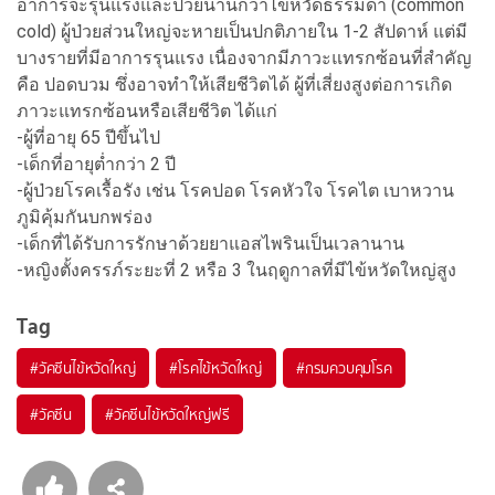
อาการจะรุนแรงและป่วยนานกว่าไข้หวัดธรรมดา (common
cold) ผู้ป่วยส่วนใหญ่จะหายเป็นปกติภายใน 1-2 สัปดาห์ แต่มี
บางรายที่มีอาการรุนแรง เนื่องจากมีภาวะแทรกซ้อนที่สำคัญ
คือ ปอดบวม ซึ่งอาจทำให้เสียชีวิตได้ ผู้ที่เสี่ยงสูงต่อการเกิด
ภาวะแทรกซ้อนหรือเสียชีวิต ได้แก่
-ผู้ที่อายุ 65 ปีขึ้นไป
-เด็กที่อายุต่ำกว่า 2 ปี
-ผู้ป่วยโรคเรื้อรัง เช่น โรคปอด โรคหัวใจ โรคไต เบาหวาน
ภูมิคุ้มกันบกพร่อง
-เด็กที่ได้รับการรักษาด้วยยาแอสไพรินเป็นเวลานาน
-หญิงตั้งครรภ์ระยะที่ 2 หรือ 3 ในฤดูกาลที่มีไข้หวัดใหญ่สูง
Tag
#
วัคซีนไข้หวัดใหญ่
#
โรคไข้หวัดใหญ่
#
กรมควบคุมโรค
#
วัคซีน
#
วัคซีนไข้หวัดใหญ่ฟรี