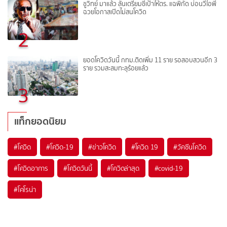
ชูวิทย์ มาแล้ว ลั่นเตรียมชี้เป้าให้ตร. แฉพิกัด บ่อนวีไอพี
ฉวยโอกาสเปิดไม่สนโควิด
2
ยอดโควิดวันนี้ กทม.ติดเพิ่ม 11 ราย รอสอบสวนอีก 3
ราย รวมสะสมทะลุร้อยแล้ว
3
แท็กยอดนิยม
#
โควิด
#
โควิด-19
#
ข่าวโควิด
#
โควิด 19
#
วัคซีนโควิด
#
โควิดอาการ
#
โควิดวันนี้
#
โควิดล่าสุด
#
covid-19
#
โคโรน่า