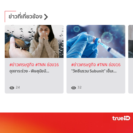
ข่าวที่เกี่ยวข้อง
#ข่าวเศรษฐกิจ
#TNN ช่อง16
#ข่าวเศรษฐกิจ
#TNN ช่อง16
อุจจาระร่วง - พิษสุนัขบ้…
"วัคซีนรวม Subunit" เข็มเ…
24
32