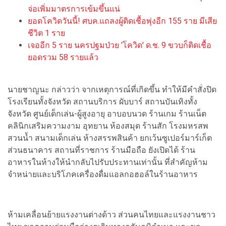
จ่อเพิ่มมาตรการเข้มขึ้นแน่
ยอดโควิดวันนี้! ศบค.แถลงผู้ติดเชื้อพุ่งอีก 155 ราย มีเสีย
ชีวิต 1 ราย
เจออีก 5 ราย นครปฐมป่วย 'โควิด' ด.ช. 9 ขวบก็ติดเชื้อ
ยอดรวม 58 รายแล้ว
นายชาญนะ กล่าวว่า จากเหตุการณ์ที่เกิดขึ้น ทำให้มีคำสั่งปิด
โรงเรียนทั้งจังหวัด สถานบริการ ผับบาร์ สถานบันเทิงทั้ง
จังหวัด ศูนย์เด็กเล่น-ผู้สูงอายุ อาบอบนวด ร้านเกม ร้านเน็ต
คลินิกเสริมความงาม อุทยาน ห้องสมุด ร้านสัก โรงมหรสพ
สวนน้ำ สนามเด็กเล่น ห้างสรรพสินค้า ยกเว้นซูเปอร์มาร์เก็ต
ส่วนธนาคาร สถานที่ราชการ ร้านมือถือ ยังเปิดได้ ร้าน
อาหารในห้างให้นำกลับไปรับประทานเท่านั้น ที่สำคัญห้าม
จำหน่ายและบริโภคเครื่องดื่มแอลกอฮอล์ในร้านอาหาร
ห้ามเคลื่อนย้ายแรงงานต่างด้าว ส่วนคนไทยและแรงงานชาว