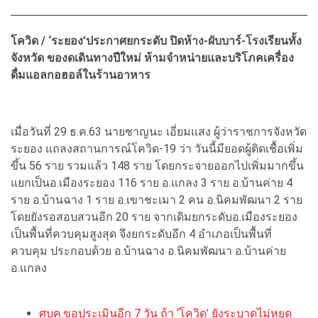
โควิด / ‘ระยอง’ประกาศยกระดับ ปิดห้าง-ผับบาร์-โรงเรียนทั้ง
จังหวัด ของดเดินทางปีใหม่ ห้ามจำหน่ายและบริโภคเครื่อง
ดื่มแอลกอฮอล์ในร้านอาหาร
เมื่อวันที่ 29 ธ.ค.63 นายชาญนะ เอี่ยมแสง ผู้ว่าราชการจังหวัด
ระยอง แถลงสถานการณ์โควิด-19 ว่า วันนี้มียอดผู้ติดเชื้อเพิ่ม
ขึ้น 56 ราย รวมแล้ว 148 ราย โดยกระจายออกไปเพิ่มมากขึ้น
แยกเป็นอ.เมืองระยอง 116 ราย อ.แกลง 3 ราย อ.บ้านค่าย 4
ราย อ.บ้านฉาง 1 ราย อ.เขาชะเมา 2 คน อ.นิคมพัฒนา 2 ราย
โดยยังรอสอบสวนอีก 20 ราย จากเดิมยกระดับอ.เมืองระยอง
เป็นพื้นที่ควบคุมสูงสุด จึงยกระดับอีก 4 อำเภอเป็นพื้นที่
ควบคุม ประกอบด้วย อ.บ้านฉาง อ.นิคมพัฒนา อ.บ้านค่าย
อ.แกลง
ศบค.ขอประเมินอีก 7 วัน ถ้า ‘โควิด’ ยังระบาดไม่หยุด