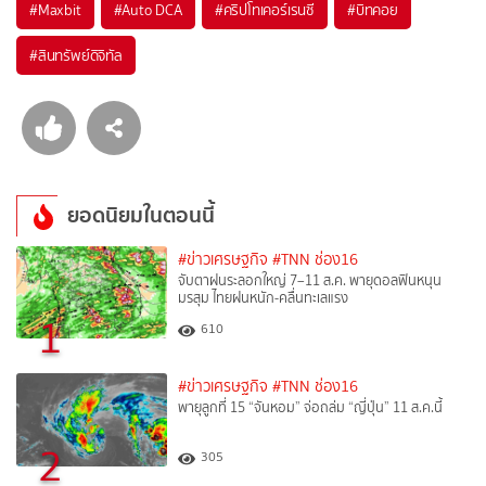
#
Maxbit
#
Auto DCA
#
คริปโทเคอร์เรนซี
#
บิทคอย
#
สินทรัพย์ดิจิทัล
ยอดนิยมในตอนนี้
#ข่าวเศรษฐกิจ
#TNN ช่อง16
จับตาฝนระลอกใหญ่ 7–11 ส.ค. พายุดอลฟินหนุน
มรสุม ไทยฝนหนัก-คลื่นทะเลแรง
1
610
#ข่าวเศรษฐกิจ
#TNN ช่อง16
พายุลูกที่ 15 “จันหอม” จ่อถล่ม “ญี่ปุ่น” 11 ส.ค.นี้
2
305