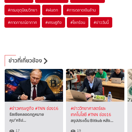
#
กรมอุตุนิยมวิทยา
#
ฝนตก
#
การตลาดเงินล้าน
#
คาดการณ์อากาศ
#
เศรษฐกิจ
#
โลกร้อน
#
ข่าววันนี้
ข่าวที่เกี่ยวข้อง
#ข่าวเศรษฐกิจ
#TNN ช่อง16
#ข่าววิทยาศาสตร์และ
รัสเซียคลอดกฎหมาย
เทคโนโลยี
#TNN ช่อง16
คุม"คริป…
สรุปประเด็น Bitkub หลัง…
17
19