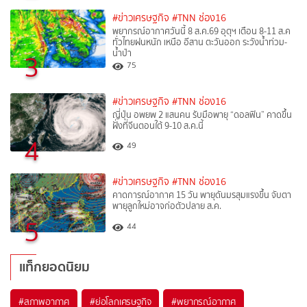
#ข่าวเศรษฐกิจ
#TNN ช่อง16
พยากรณ์อากาศวันนี้ 8 ส.ค.69 อุตุฯ เตือน 8-11 ส.ค
ทั่วไทยฝนหนัก เหนือ อีสาน ตะวันออก ระวังน้ำท่วม-
น้ำป่า
3
75
#ข่าวเศรษฐกิจ
#TNN ช่อง16
ญี่ปุ่น อพยพ 2 แสนคน รับมือพายุ “ดอลฟิน” คาดขึ้น
ฝั่งที่จีนตอนใต้ 9-10 ส.ค.นี้
4
49
#ข่าวเศรษฐกิจ
#TNN ช่อง16
คาดการณ์อากาศ 15 วัน พายุดันมรสุมแรงขึ้น จับตา
พายุลูกใหม่อาจก่อตัวปลาย ส.ค.
5
44
แท็กยอดนิยม
#
สภาพอากาศ
#
ย่อโลกเศรษฐกิจ
#
พยากรณ์อากาศ