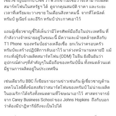
เชี่ยวชาญบอกกับ CNN ว่า พวกเขาไม่เชื่อว่าจะสามารถผลิต
สมาร์ทโฟนในสหรัฐฯ ได้ ดูจากคุณสมบัติ ราคา และระยะ
เวลาที่เตรียมจะวางขาย ในเดือนสิงหาคมนี้ จากที่โดนัลด์
ทรัมป์ จูเนียร์ และอีริก ทรัมป์ ประกาศเอาไว้
แถมผู้เชี่ยวชาญชี้ให้เห็นว่ามีโทรศัพท์มือถือในประเทศจีน ที่
กำลังวางจำหน่ายอยู่ในขณะนี้ มีความละม้ายคล้ายคลึงกับ
T1 Phone ของทรัมป์อย่างเหลือเชื่อ ยกเว้นว่าครอบครัว
ทรัมป์จะสร้างปฏิบัติการลับเอาไว้ มาล่วงหน้านานหลายปี แม้
กระทั่งผู้รับจ้างผลิตสมาร์ทโฟน (ODM) ในจีน ยังยืนยันว่า
อุปกรณ์ต่างๆที่สำคัญๆในมือถือของทรัมป์นั้น ทั้งหมดล้วนแต่
มีฐานการผลิตอยู่ในประเทศจีน
เช่นเดียวกับ BBC ก็เขียนรายงานข่าวเช่นกัน ผู้เชี่ยวชาญด้าน
เทคโนโลยีตั้งข้อสงสัยว่าสมาร์ตโฟนของทรัมป์ ไม่น่าจะผลิต
ในอเมริกาได้จริงทั้งหมดตามที่โฆษณาเอาไว้ ศาสตราจารย์
จาก Carey Business School ของ Johns Hopkins ถึงกับบอก
ว่าต้องมีปาฎิหาริย์ถึงจะเป็นไปได้