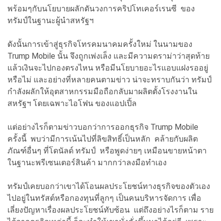
พร้อมๆกับนโยบายผลักดันวงการคริปโทเคอร์เรนซี ของ
ทรัมป์ในฐานะผู้นำสหรัฐฯ
ดังนั้นการเข้าสู่ธุรกิจโทรคมนาคมครั้งใหม่ ในนามของ
Trump Mobile นั้น จึงถูกเพ่งเล็ง และมีความดราม่าว่าสุดท้าย
แล้วเงินจะไปกองตรงไหน หรือมีนโยบายอะไรแอบแฝงรออยู่
หรือไม่ และอย่างที่หลายคนตามข่าว น่าจะทราบกันว่า ทรัมป์
กำลังผลักให้อุตสาหกรรมมือถือกลับมาผลิตตั้งโรงงานใน
สหรัฐฯ โดยเฉพาะไอโฟน ของแอปเปิ้ล
แต่อย่างไรก็ตามข่าวบอกว่าการออกธุรกิจ Trump Mobile
ครั้งนี้ พบว่ามีการเน้นไปที่ลิขสิทธิ์เป็นหลัก คล้ายกับผลิต
ภัณฑ์อื่นๆ ที่โดนัลด์ ทรัมป์ หรือพูดง่ายๆ เหมือนขายหน้าตา
ในฐานะพรีเซนเตอร์สินค้า มากกว่าลงมือทำเอง
ทรัมป์เคยบอกว่าเขาได้โอนผลประโยชน์ทางธุรกิจของตัวเอง
ไปอยู่ในทรัสต์หรือกองทุนที่ลูกๆ เป็นคนบริหารจัดการ เพื่อ
เลี่ยงปัญหาเรื่องผลประโยชน์ทับซ้อน แต่ถึงอย่างไรก็ตาม ราย