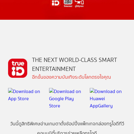
THE NEXT WORLD-CLASS SMART
ENTERTAINMENT
อีกขั้นของความบันเทิงระดับโลกตรงใจคุณ
วันนี้
ดู
สิทธิพิเศษ
อ่าน
เกม
ตาตั้ง
ช้อปปิ้ง
แพ็กเกจ
กล่องทรูไอดีทีวี
คอมมูนิตี้
บริการช่วยเหลือทรูไอดี