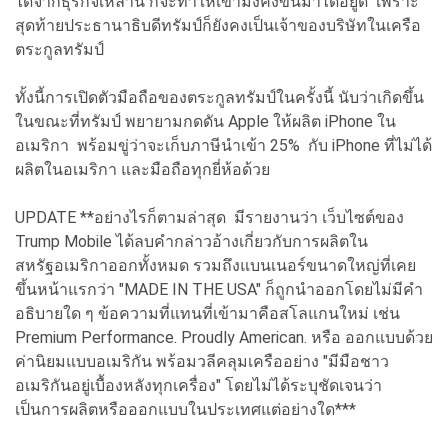
ได้จากธุรกิจเหล่านี้ ก็จะทำให้เขามั่งคั่งขึ้นมาได้อยู่ดี เพราะ
สุดท้ายประธานาธิบดีทรัมป์ก็ยังคงเป็นเจ้าของบริษัทในเครือ
ตระกูลทรัมป์
ทั้งนี้การเปิดตัวมือถือของตระกูลทรัมป์ในครั้งนี้ นับว่าเกิดขึ้น
ในขณะที่ทรัมป์ พยายามกดดัน Apple ให้ผลิต iPhone ใน
อเมริกา พร้อมขู่ว่าจะเก็บภาษีนำเข้า 25% กับ iPhone ที่ไม่ได้
ผลิตในอเมริกา และมือถือทุกยี่ห้อด้วย
UPDATE **อย่างไรก็ตามล่าสุด มีรายงานว่า
เว็บไซต์ของ
Trump Mobile ได้ลบคำกล่าวอ้างเกี่ยวกับการผลิตใน
สหรัฐอเมริกาออกทั้งหมด รวมถึงแบนเนอร์ขนาดใหญ่ที่เคย
ขึ้นหน้าแรกว่า "MADE IN THE USA" ก็ถูกนำออกโดยไม่มีคำ
อธิบายใด ๆ ข้อความที่แทนที่เข้ามาคือสโลแกนใหม่ เช่น
Premium Performance. Proudly American. หรือ ออกแบบด้วย
ค่านิยมแบบอเมริกัน พร้อมวลีคลุมเครืออย่าง "มีมือชาว
อเมริกันอยู่เบื้องหลังทุกเครื่อง" โดยไม่ได้ระบุชัดเจนว่า
เป็นการผลิตหรือออกแบบในประเทศแต่อย่างใด***