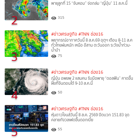
พายุลูกที่ 15 “จันหอม” จ่อถล่ม “ญี่ปุ่น” 11 ส.ค.นี้
2
315
#ข่าวเศรษฐกิจ
#TNN ช่อง16
พยากรณ์อากาศวันนี้ 8 ส.ค.69 อุตุฯ เตือน 8-11 ส.ค
ทั่วไทยฝนหนัก เหนือ อีสาน ตะวันออก ระวังน้ำท่วม-
น้ำป่า
3
75
#ข่าวเศรษฐกิจ
#TNN ช่อง16
ญี่ปุ่น อพยพ 2 แสนคน รับมือพายุ “ดอลฟิน” คาดขึ้น
ฝั่งที่จีนตอนใต้ 9-10 ส.ค.นี้
4
50
#ข่าวเศรษฐกิจ
#TNN ช่อง16
หุ้นดาวโจนส์วันนี้ 8 ส.ค. 2569 ปิดบวก 151.83 จุด
คลายกังวลเฟดขึ้นดอกเบี้ย
5
55