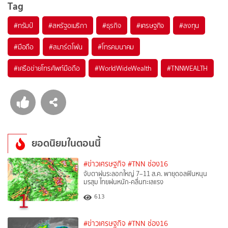
Tag
#
ทรัมป์
#
สหรัฐอเมริกา
#
ธุรกิจ
#
เศรษฐกิจ
#
ลงทุน
#
มือถือ
#
สมาร์ตโฟน
#
โทรคมนาคม
#
เครือข่ายโทรศัพท์มือถือ
#
WorldWideWealth
#
TNNWEALTH
ยอดนิยมในตอนนี้
#ข่าวเศรษฐกิจ
#TNN ช่อง16
จับตาฝนระลอกใหญ่ 7–11 ส.ค. พายุดอลฟินหนุน
มรสุม ไทยฝนหนัก-คลื่นทะเลแรง
1
613
#ข่าวเศรษฐกิจ
#TNN ช่อง16