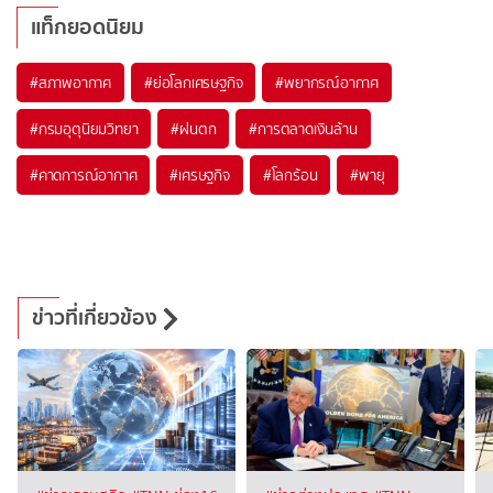
แท็กยอดนิยม
#
สภาพอากาศ
#
ย่อโลกเศรษฐกิจ
#
พยากรณ์อากาศ
#
กรมอุตุนิยมวิทยา
#
ฝนตก
#
การตลาดเงินล้าน
#
คาดการณ์อากาศ
#
เศรษฐกิจ
#
โลกร้อน
#
พายุ
ข่าวที่เกี่ยวข้อง