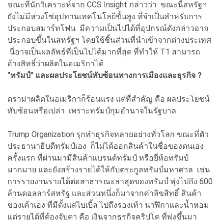
ขณะที่นักวิเคราะห์จาก CCS Insight กล่าวว่า ขณะนี้สหรัฐฯ
ยังไม่มีห่วงโซ่อุปทานเทคโนโลยีขั้นสูง ที่จำเป็นสำหรับการ
ประกอบสมาร์ทโฟน มีความเป็นไปได้ที่อุปกรณ์ดังกล่าวอาจ
ประกอบขึ้นในสหรัฐฯ โดยใช้ชิ้นส่วนที่นำเข้าจากต่างประเทศ
นี่อาจเป็นผลลัพธ์ที่เป็นไปได้มากที่สุด ที่ทำให้ T1 สามารถ
อ้างสิทธิ์ว่าผลิตในอเมริกาได้
"ทรัมป์" และผลประโยชน์ทับซ้อนทางการเมืองและธุรกิจ ?
ดราม่าผลิตในอเมริกาก็ร้อนแรง แต่ที่สำคัญ คือ ผลประโยชน์
ทับซ้อนหรือเปล่า เพราะทรัมป์กุมอำนาจในรัฐบาล
Trump Organization รุกทำธุรกิจหลายอย่างทั่วโลก ขณะที่ตัว
ประธานาธิบดีทรัมป์เอง ก็ไม่ได้ออกสินค้าในชื่อของตนเอง
ครั้งแรก ที่ผ่านมามีสินค้าแบรนด์ทรัมป์ หรือยี่ห้อทรัมป์
มากมาย และยังสร้างรายได้ให้กับตระกูลทรัมป์มหาศาล เช่น
การรายงานรายได้ต่อสาธารณะล่าสุดของทรัมป์ พุ่งไปถึง 600
ล้านดอลลาร์สหรัฐ และส่วนหนึ่งก็มาจากค่าลิขสิทธิ์ สินค้า
ของเค้าเอง ที่มีตั้งแต่ไบเบิ้ล ไปถึงรองเท้า นาฬิกาและน้ำหอม
แต่รายได้ที่ต้องจับตา คือ เงินจากธุรกิจคริปโต ที่พุ่งขึ้นมา