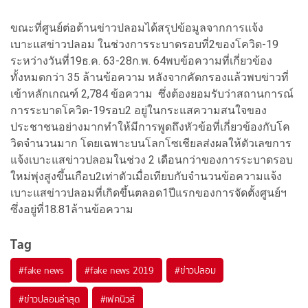
ขณะที่ศูนย์ต่อต้านข่าวปลอมได้สรุปข้อมูลจากการแจ้ง
เบาะแสข่าวปลอม ในช่วงการระบาดรอบที่2ของโควิด-19
ระหว่างวันที่19ธ.ค. 63-28ก.พ. 64พบข้อความที่เกี่ยวข้อง
ทั้งหมดกว่า 35 ล้านข้อความ หลังจากคัดกรองแล้วพบข่าวที่
เข้าหลักเกณฑ์ 2,784 ข้อความ ซึ่งต้องยอมรับว่าสถานการณ์
การระบาดโควิด-19รอบ2 อยู่ในกระแสความสนใจของ
ประชาชนอย่างมากทำให้มีการพูดถึงหัวข้อที่เกี่ยวข้องกับโค
วิดจำนวนมาก โดยเฉพาะบนโลกโซเชียลส่งผลให้ตัวเลขการ
แจ้งเบาะแสข่าวปลอมในช่วง 2 เดือนกว่าของการระบาดรอบ
ใหม่พุ่งสูงขึ้นเกือบ2เท่าตัวเมื่อเทียบกับจำนวนข้อความแจ้ง
เบาะแสข่าวปลอมที่เกิดขึ้นตลอด1ปีแรกของการจัดตั้งศูนย์ฯ
ซึ่งอยู่ที่18.81ล้านข้อความ
Tag
#
fake news
#
fake news 2019
#
ข่าวปลอม
#
ข่าวปลอมล่าสุด
#
เฟคนิวส์