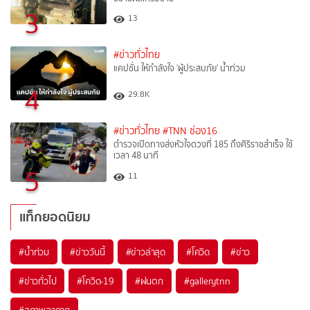
3
13
#ข่าวทั่วไทย
แคปชั่น ให้กำลังใจ 'ผู้ประสบภัย' น้ำท่วม
4
29.8K
#ข่าวทั่วไทย
#TNN ช่อง16
ตำรวจเปิดทางส่งหัวใจดวงที่ 185 ถึงศิริราชสำเร็จ ใช้
เวลา 48 นาที
5
11
แท็กยอดนิยม
#
น้ำท่วม
#
ข่าววันนี้
#
ข่าวล่าสุด
#
โควิด
#
ข่าว
#
ข่าวทั่วไป
#
โควิด-19
#
ฝนตก
#
gallerytnn
#
สภาพอากาศ